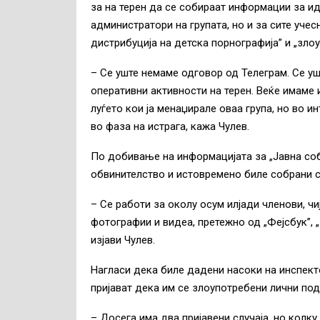
за на терен да се собираат информации за и
администратори на групата, но и за сите уче
дистрибуција на детска порнографија” и „зло
– Се уште немаме одговор од Телеграм. Се уш
оперативни активности на терен. Веќе имаме
луѓето кои ја менаџирале оваа група, но во и
во фаза на истрага, кажа Чулев.
По добивање на информацијата за „Јавна соб
обвинителство и истовремено биле собрани с
– Се работи за околу осум илјади членови, чи
фотографии и видеа, претежно од „Фејсбук”, 
изјави Чулев.
Нагласи дека биле дадени насоки на инспекто
пријават дека им се злоупотребени лични под
– Досега има два пријавени случаја, но колк