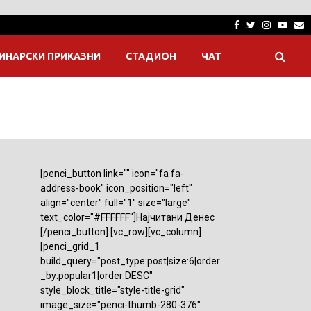
Facebook
Twitter
Instagra
Yout
E
ИНАРСКИ ПРИКАЗНИ
СТАДИОН
ЧАТ
[penci_button link="" icon="fa fa-
address-book" icon_position="left"
align="center" full="1" size="large"
text_color="#FFFFFF"]Најчитани Денес
[/penci_button] [vc_row][vc_column]
[penci_grid_1
build_query="post_type:post|size:6|order
_by:popular1|order:DESC"
style_block_title="style-title-grid"
image_size="penci-thumb-280-376"