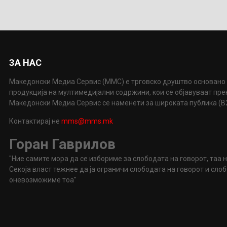
ЗА НАС
Македонски Медиа Сервис (ММС) е трговско друштво основано 
продукција на мултимедијални содржини, кои се објавуваат пр
Македонски Медиа Сервис се наменети за широката публика (B2P
Контактирај не
mms@mms.mk
Горан Гаврилов
"Ние самите мора да се избориме за слободата на говорот, таа 
Секоја власт тежнее да ја ограничи слободата на говорот и сл
оневозможиме тоа"