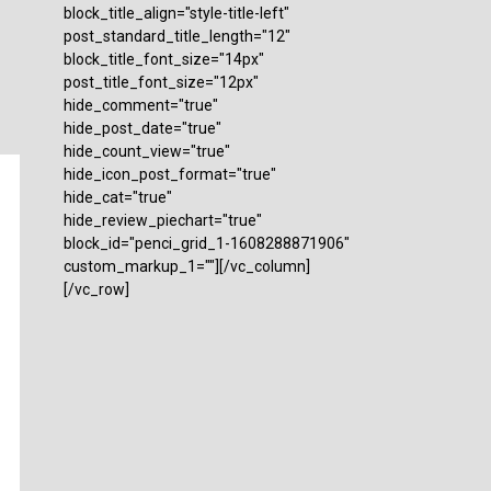
block_title_align="style-title-left"
post_standard_title_length="12"
block_title_font_size="14px"
post_title_font_size="12px"
hide_comment="true"
hide_post_date="true"
hide_count_view="true"
hide_icon_post_format="true"
hide_cat="true"
hide_review_piechart="true"
block_id="penci_grid_1-1608288871906"
custom_markup_1=""][/vc_column]
[/vc_row]