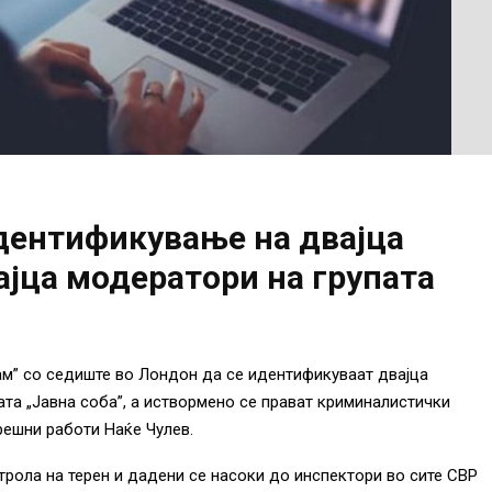
идентификување на двајца
јца модератори на групата
ам” со седиште во Лондон да се идентификуваат двајца
та „Јавна соба”, а иствормено се прават криминалистички
трешни работи Наќе Чулев.
рола на терен и дадени се насоки до инспектори во сите СВР