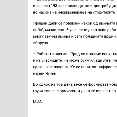
и за член 193 за производство и дистрибуција
во насока на инкриминирање на сторителите, 
Прашан дали се повикани некои од имињата п
соба”, министерот Чулев рече дека веќе рабо
многу звучни имиња и сега полицијата врши 
зборува.
– Работат колегите. Пред се ставаме инпут н
и на учесниците. Не може осум илјади луѓе. Н
прекршиле законот. Ќе се повикаат најпрво с
изјави Чулев.
Во однос на тоа дека веќе се формираат нови
групи кои се формираат и дека ќе излезат с
МИА