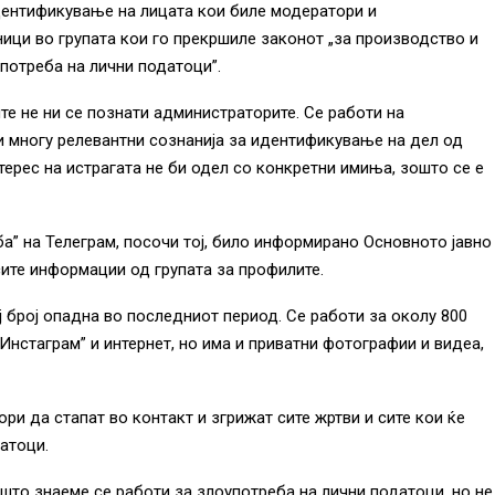
дентификување на лицата кои биле модератори и
сници во групата кои го прекршиле законот „за производство и
употреба на лични податоци”.
те не ни се познати администраторите. Се работи на
 и многу релевантни сознанија за идентификување на дел од
нтерес на истрагата не би одел со конкретни имиња, зошто се е
а” на Телеграм, посочи тој, било информирано Основното јавно
ите информации од групата за профилите.
ј број опадна во последниот период. Се работи за околу 800
„Инстаграм” и интернет, но има и приватни фотографии и видеа,
ри да стапат во контакт и згрижат сите жртви и сите кои ќе
атоци.
у што знаеме се работи за злоупотреба на лични податоци, но не