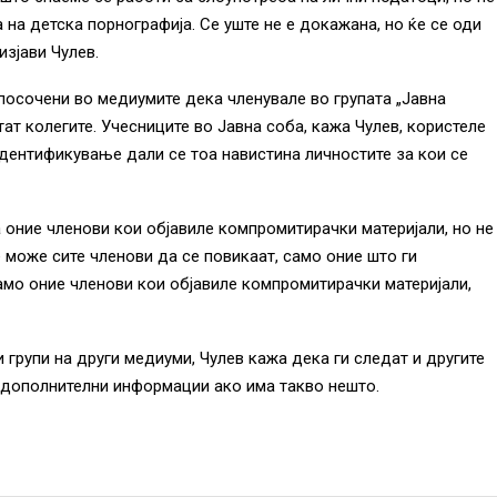
 на детска порнографија. Се уште не е докажана, но ќе се оди
изјави Чулев.
осочени во медиумите дека членувале во групата „Јавна
тат колегите. Учесниците во Јавна соба, кажа Чулев, користеле
идентификување дали се тоа навистина личностите за кои се
а оние членови кои објавиле компромитирачки материјали, но не
е може сите членови да се повикаат, само оние што ги
амо оние членови кои објавиле компромитирачки материјали,
 групи на други медиуми, Чулев кажа дека ги следат и другите
о дополнителни информации ако има такво нешто.