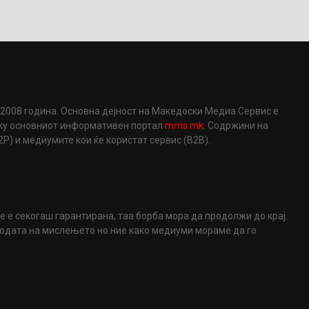
2008 година. Основна дејност на Македоски Медиа Сервис е
еку основниот информативен портал
mms.mk
. Содржини на
) и медиумите кои ќе користат сервис (B2B).
не е секогаш гарантирана, таа борба мора да продолжи до крај.
ободата на мислењето но ние како медиуми мораме да го