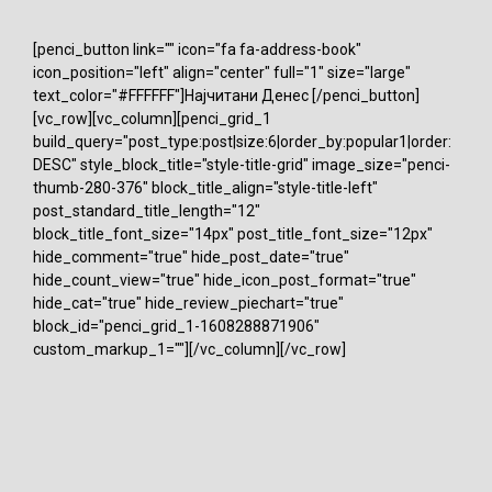
[penci_button link="" icon="fa fa-address-book"
icon_position="left" align="center" full="1" size="large"
text_color="#FFFFFF"]Најчитани Денес [/penci_button]
[vc_row][vc_column][penci_grid_1
build_query="post_type:post|size:6|order_by:popular1|order:
DESC" style_block_title="style-title-grid" image_size="penci-
thumb-280-376" block_title_align="style-title-left"
post_standard_title_length="12"
block_title_font_size="14px" post_title_font_size="12px"
hide_comment="true" hide_post_date="true"
hide_count_view="true" hide_icon_post_format="true"
hide_cat="true" hide_review_piechart="true"
block_id="penci_grid_1-1608288871906"
custom_markup_1=""][/vc_column][/vc_row]