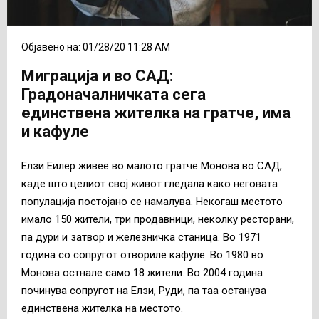
Објавено на: 01/28/20 11:28 AM
Миграција и во САД:
Градоначалничката сега
единствена жителка на гратче, има
и кафуле
Елзи Еилер живее во малото гратче Монова во САД,
каде што целиот свој живот гледала како неговата
популација постојано се намалува. Некогаш местото
имало 150 жители, три продавници, неколку ресторани,
па дури и затвор и железничка станица. Во 1971
година со сопругот отвориле кафуле. Во 1980 во
Монова остнале само 18 жители. Во 2004 година
починува сопругот на Елзи, Руди, па таа останува
единствена жителка на местото.