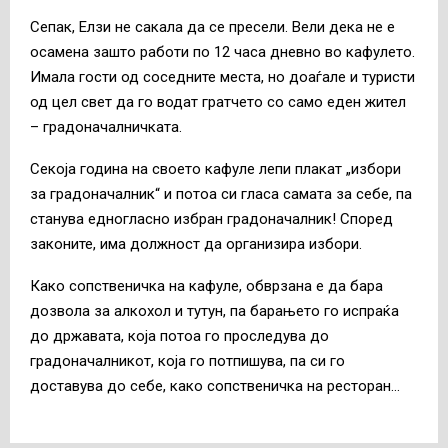
Сепак, Елзи не сакала да се пресели. Вели дека не е
осамена зашто работи по 12 часа дневно во кафулето.
Имала гости од соседните места, но доаѓале и туристи
од цел свет да го водат гратчето со само еден жител
– градоначалничката.
Секоја година на своето кафуле лепи плакат „избори
за градоначалник“ и потоа си гласа самата за себе, па
станува едногласно избран градоначалник! Според
законите, има должност да организира избори.
Како сопственичка на кафуле, обврзана е да бара
дозвола за алкохол и тутун, па барањето го испраќа
до државата, која потоа го проследува до
градоначалникот, која го потпишува, па си го
доставува до себе, како сопственичка на ресторан…