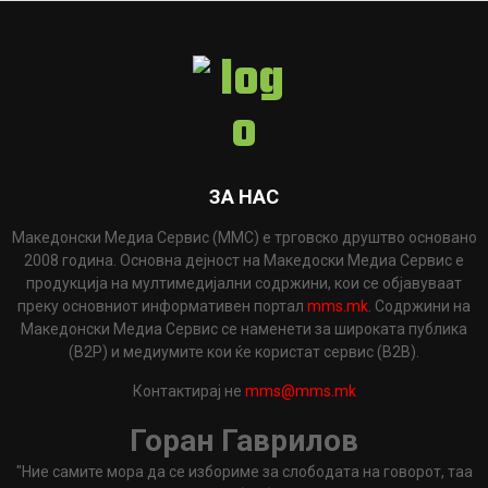
ЗА НАС
Македонски Медиа Сервис (ММС) е трговско друштво основано
2008 година. Основна дејност на Македоски Медиа Сервис е
продукција на мултимедијални содржини, кои се објавуваат
преку основниот информативен портал
mms.mk
. Содржини на
Македонски Медиа Сервис се наменети за широката публика
(B2P) и медиумите кои ќе користат сервис (B2B).
Контактирај не
mms@mms.mk
Горан Гаврилов
"Ние самите мора да се избориме за слободата на говорот, таа