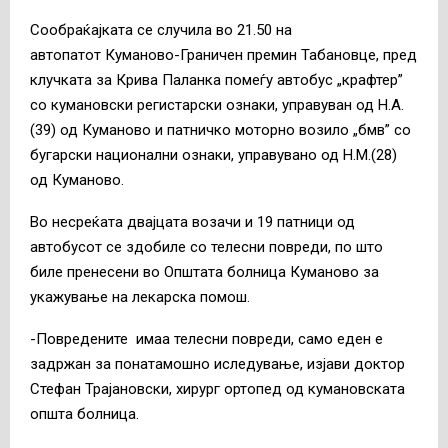
Сообраќајката се случила во 21.50 на
автопатот Куманово-Граничен премин Табановце, пред
клучката за Крива Паланка помеѓу автобус „крафтер”
со кумановски регистарски ознаки, управуван од Н.А.
(39) од Куманово и патничко моторно возило „бмв” со
бугарски национални ознаки, управувано од Н.М.(28)
од Куманово.
Во несреќата двајцата возачи и 19 патници од
автобусот се здобиле со телесни повреди, по што
биле пренесени во Општата болница Куманово за
укажување на лекарска помош.
-Повредените имаа телесни повреди, само еден е
задржан за понатамошно иследување, изјави доктор
Стефан Трајановски, хирург ортопед од кумановската
општа болница.