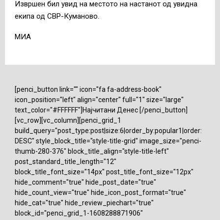
Извршен бил увид на местото на настанот од увидна
екипа од СВР-Куманово.
МИА
[penci_button link="" icon="fa fa-address-book"
icon_position="left" align="center" full="1" size="large"
text_color="#FFFFFF"]Најчитани Денес [/penci_button]
[vc_row][vc_column][penci_grid_1
build_query="post_type:post|size:6|order_by:popular1|order:
DESC" style_block_title="style-title-grid" image_size="penci-
thumb-280-376" block_title_align="style-title-left"
post_standard_title_length="12"
block_title_font_size="14px" post_title_font_size="12px"
hide_comment="true" hide_post_date="true"
hide_count_view="true" hide_icon_post_format="true"
hide_cat="true" hide_review_piechart="true"
block_id="penci_grid_1-1608288871906"