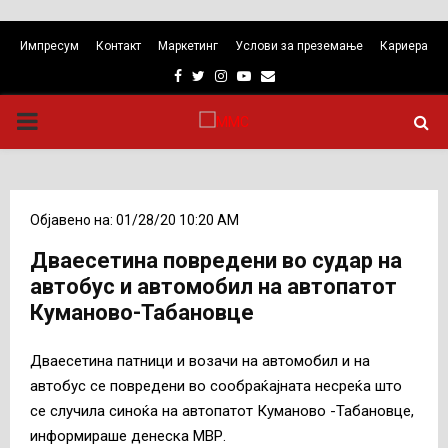
Импресум
Контакт
Маркетинг
Услови за преземање
Кариера
Facebook
Twitter
Instagram
Youtube
Email
PRIMARY
MENU
Објавено на: 01/28/20 10:20 AM
Дваесетина повредени во судар на
автобус и автомобил на автопатот
Куманово-Табановце
Дваесетина патници и возачи на автомобил и на
автобус се повредени во сообраќајната несреќа што
се случила синоќа на автопатот Куманово -Табановце,
информираше денеска МВР.