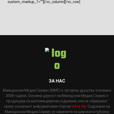
custom_markup_1=""][/vc_column][/vc_row]
ЗА НАС
Македонски Медиа Сервис (ММС) е трговско друштво основано
2008 година. Основна дејност на Македоски Медиа Сервис е
продукција на мултимедијални содржини, кои се објавуваат
преку основниот информативен портал
mms.mk
. Содржини на
Македонски Медиа Сервис се наменети за широката публика