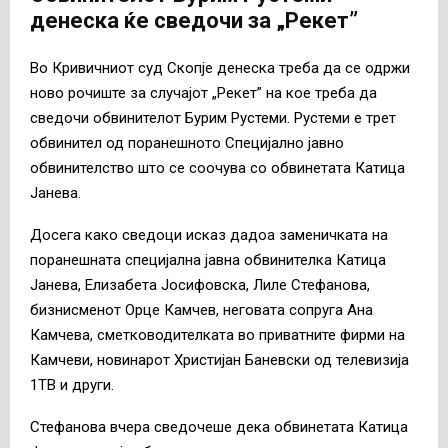
денеска ќе сведочи за „Рекет”
Во Кривичниот суд Скопје денеска треба да се одржи
ново рочиште за случајот „Рекет” на кое треба да
сведочи обвинителот Бурим Рустеми. Рустеми е трет
обвинител од поранешното Специјално јавно
обвинителство што се соочува со обвинетата Катица
Јанева.
Досега како сведоци исказ дадоа заменичката на
поранешната специјална јавна обвинителка Катица
Јанева, Елизабета Јосифовска, Лиле Стефанова,
бизнисменот Орце Камчев, неговата сопруга Ана
Камчева, сметководителката во приватните фирми на
Камчеви, новинарот Христијан Баневски од телевизија
1ТВ и други.
Стефанова вчера сведочеше дека обвинетата Катица