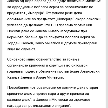
Јанева од нејзе барала да се даде позитивно мислење
за одредување поблаги мерки за осомничените во
предметот „Империја”. Стефанова рече дека
осомничените во предметот „Империја”, скоро секогаш
успевале да дознаат што СЈО презема против нив.
Посочи дека со Јанева, имало негодување при
нејзиното барање да се прифатат поблаги мерки за
Јордан Камчев, Сашо Мијалков и другите притворени
лица во случајот.
Основното јавно обвинителство за гонење
организиран криминал и корупција во октомври
годинава поднесе обвинение против Бојан Јовановски,
Катица Јанева и Зоран Милевски.
Првообвинетиот Јовановски се сомничи дека сторил
кривично дело „перење пари и други приноси од
казниво дело”, а Јанева и Милевски за „примање
награда за противзаконито влијание”.