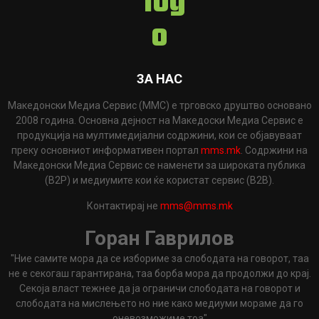
ЗА НАС
Македонски Медиа Сервис (ММС) е трговско друштво основано
2008 година. Основна дејност на Македоски Медиа Сервис е
продукција на мултимедијални содржини, кои се објавуваат
преку основниот информативен портал
mms.mk
. Содржини на
Македонски Медиа Сервис се наменети за широката публика
(B2P) и медиумите кои ќе користат сервис (B2B).
Контактирај не
mms@mms.mk
Горан Гаврилов
"Ние самите мора да се избориме за слободата на говорот, таа
не е секогаш гарантирана, таа борба мора да продолжи до крај.
Секоја власт тежнее да ја ограничи слободата на говорот и
слободата на мислењето но ние како медиуми мораме да го
оневозможиме тоа"