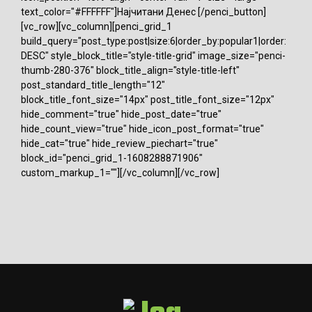
text_color="#FFFFFF"]Најчитани Денес [/penci_button]
[vc_row][vc_column][penci_grid_1
build_query="post_type:post|size:6|order_by:popular1|order:
DESC" style_block_title="style-title-grid" image_size="penci-
thumb-280-376" block_title_align="style-title-left"
post_standard_title_length="12"
block_title_font_size="14px" post_title_font_size="12px"
hide_comment="true" hide_post_date="true"
hide_count_view="true" hide_icon_post_format="true"
hide_cat="true" hide_review_piechart="true"
block_id="penci_grid_1-1608288871906"
custom_markup_1=""][/vc_column][/vc_row]