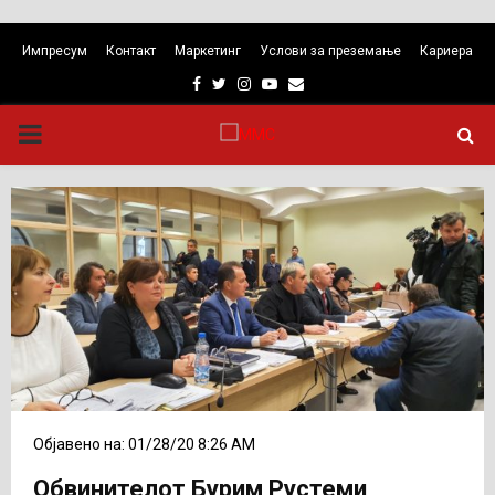
Импресум
Контакт
Маркетинг
Услови за преземање
Кариера
Facebook
Twitter
Instagram
Youtube
Email
PRIMARY
MENU
Објавено на: 01/28/20 8:26 AM
Обвинителот Бурим Рустеми