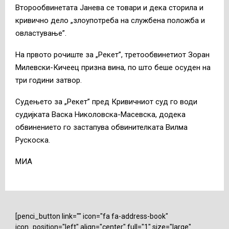
Второобвинетата Јанева се товари и дека сторила и
кривично дело „злоупотреба на службена положба и
овластување”.
На првото рочиште за „Рекет”, третообвинетиот Зоран
Милевски-Кичеец призна вина, по што беше осуден на
три години затвор.
Судењето за „Рекет” пред Кривичниот суд го води
судијката Васка Николовска-Масевска, додека
обвинението го застапува обвинителката Вилма
Рускоска.
МИА
[penci_button link="" icon="fa fa-address-book"
icon_position="left" align="center" full="1" size="large"