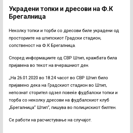
Украдени топки и дресови на Ф.К
Брегалница
Неколку топки и торби со дресови биле украдени од
просториите на штипскиот Градски стадион,
сопственост на Ф.К Брегалница.
Според информациите од СВР Штип, кражбата била
пријавена во текот на вчерашниот ден.
,,На 26.01.2020 во 18.24 часот во СВР Штип било
пријавено дека на Градскиот стадион во Штип,
непознат сторител одзел повеќе фудбалски топки и
торба со неколку дресови на фудбалскиот клуб
„Брегалница“ Штип“, пишува во полицискиот билтен.
Се работи на расчистување на случајот.