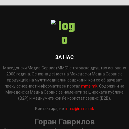
ЗА НАС
Македонски Медиа Сервис (ММС) е трговско друштво основано
2008 година. Основна дејност на Македоски Медиа Сервис е
продукција на мултимедијални содржини, кои се објавуваат
преку основниот информативен портал
mms.mk
. Содржини на
Македонски Медиа Сервис се наменети за широката публика
(B2P) и медиумите кои ќе користат сервис (B2B).
Контактирај не
mms@mms.mk
Горан Гаврилов