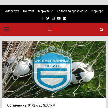
Импресум
Контакт
Маркетинг
Услови за преземање
Кариера
Facebook
Twitter
Instagram
Youtube
Email
PRIMARY
MENU
Објавено на: 01/27/20 3:07 PM