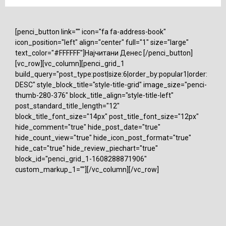
[penci_button link="" icon="fa fa-address-book"
icon_position="left" align="center" full="1" size="large"
text_color="#FFFFFF"]Најчитани Денес [/penci_button]
[vc_row][vc_column][penci_grid_1
build_query="post_type:post|size:6|order_by:popular1|order:
DESC" style_block_title="style-title-grid" image_size="penci-
thumb-280-376" block_title_align="style-title-left"
post_standard_title_length="12"
block_title_font_size="14px" post_title_font_size="12px"
hide_comment="true" hide_post_date="true"
hide_count_view="true" hide_icon_post_format="true"
hide_cat="true" hide_review_piechart="true"
block_id="penci_grid_1-1608288871906"
custom_markup_1=""][/vc_column][/vc_row]