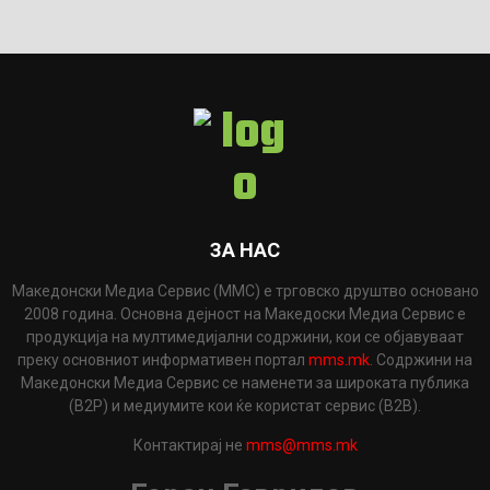
ЗА НАС
Македонски Медиа Сервис (ММС) е трговско друштво основано
2008 година. Основна дејност на Македоски Медиа Сервис е
продукција на мултимедијални содржини, кои се објавуваат
преку основниот информативен портал
mms.mk
. Содржини на
Македонски Медиа Сервис се наменети за широката публика
(B2P) и медиумите кои ќе користат сервис (B2B).
Контактирај не
mms@mms.mk