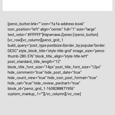
[penci_button link="" icon="fa fa-address-book"
icon_position="left" align="center" full="1" size="large"
text_color="#FFFFFF"]Најчитани Денес [/penci_button]
[vc_row][vc_column][penci_grid_1
build_query="post_type:post|size:6|order_by:popular1|order:
DESC" style_block_title="style-title-grid" image_size="penci-
thumb-280-376" block_title_align="style-title-left"
post_standard_title_length="12"
block_title_font_size="14px" post_title_font_size="12px"
hide_comment="true" hide_post_date="true"
hide_count_view="true" hide_icon_post_format="true"
hide_cat="true" hide_review_piechart="true"
block_id="penci_grid_1-1608288871906"
custom_markup_1=""][/vc_column][/vc_row]