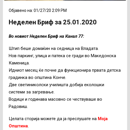
Објавено на: 01/27/20 2:09 PM
Неделен Бриф за 25.01.2020
Во новиот Неделен Бриф на Канал 77:
Штип беше домаќин на седница на Владата.
Нов паркинг, улица и патека се гради во Македонска
Каменица.
Идниот месец ќе почне да функционира првата детска
градинка во општина Конче.
Две светиниколски училишта добија еколошки
системи за загревање.
Водици и годинава масовно се чествуваше во
Радовиш.
Целата сторија можете да ја преслушате на
Моја
Општина
.