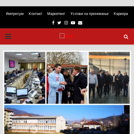
Импресум
Контакт
Маркетинг
Услови за преземање
Кариера
Facebook
Twitter
Instagram
Youtube
Email
PRIMARY
MENU