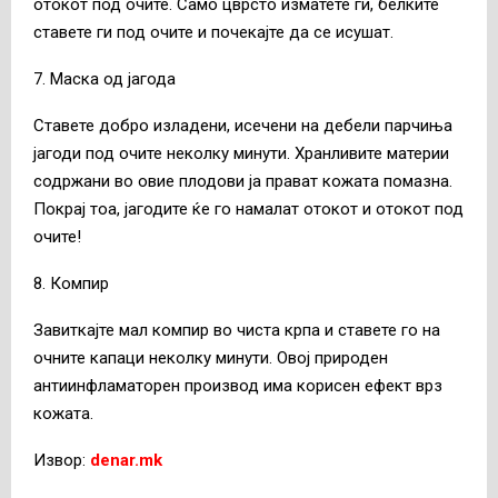
отокот под очите. Само цврсто изматете ги, белките
ставете ги под очите и почекајте да се исушат.
7. Маска од јагода
Ставете добро изладени, исечени на дебели парчиња
јагоди под очите неколку минути. Хранливите материи
содржани во овие плодови ја прават кожата помазна.
Покрај тоа, јагодите ќе го намалат отокот и отокот под
очите!
8. Компир
Завиткајте мал компир во чиста крпа и ставете го на
очните капаци неколку минути. Овој природен
антиинфламаторен производ има корисен ефект врз
кожата.
Извор:
denar.mk