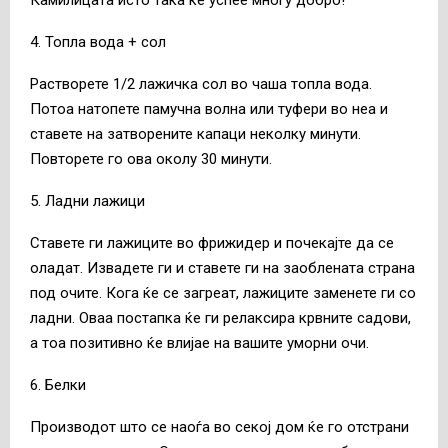
4. Топла вода + сол
Растворете 1/2 лажичка сол во чаша топла вода.
Потоа натопете памучна волна или туфери во неа и
ставете на затворените капаци неколку минути.
Повторете го ова околу 30 минути.
5. Ладни лажици
Ставете ги лажиците во фрижидер и почекајте да се
оладат. Извадете ги и ставете ги на заоблената страна
под очите. Кога ќе се загреат, лажиците заменете ги со
ладни. Оваа постапка ќе ги релаксира крвните садови,
а тоа позитивно ќе влијае на вашите уморни очи.
6. Белки
Производот што се наоѓа во секој дом ќе го отстрани