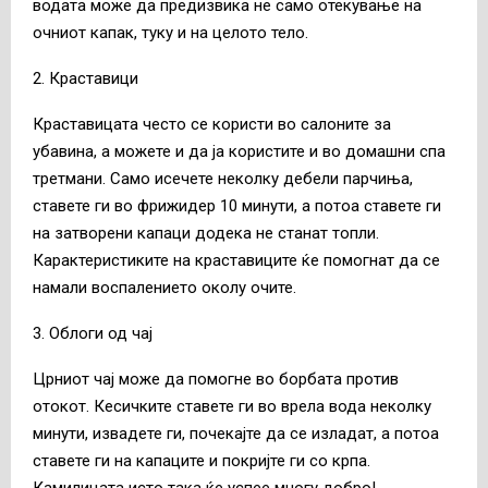
водата може да предизвика не само отекување на
очниот капак, туку и на целото тело.
2. Краставици
Краставицата често се користи во салоните за
убавина, а можете и да ја користите и во домашни спа
третмани. Само исечете неколку дебели парчиња,
ставете ги во фрижидер 10 минути, а потоа ставете ги
на затворени капаци додека не станат топли.
Карактеристиките на краставиците ќе помогнат да се
намали воспалението околу очите.
3. Облоги од чај
Црниот чај може да помогне во борбата против
отокот. Кесичките ставете ги во врела вода неколку
минути, извадете ги, почекајте да се изладат, а потоа
ставете ги на капаците и покријте ги со крпа.
Камилицата исто така ќе успее многу добро!