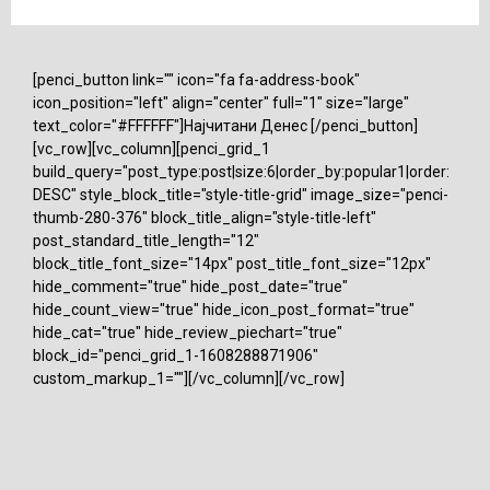
[penci_button link="" icon="fa fa-address-book"
icon_position="left" align="center" full="1" size="large"
text_color="#FFFFFF"]Најчитани Денес [/penci_button]
[vc_row][vc_column][penci_grid_1
build_query="post_type:post|size:6|order_by:popular1|order:
DESC" style_block_title="style-title-grid" image_size="penci-
thumb-280-376" block_title_align="style-title-left"
post_standard_title_length="12"
block_title_font_size="14px" post_title_font_size="12px"
hide_comment="true" hide_post_date="true"
hide_count_view="true" hide_icon_post_format="true"
hide_cat="true" hide_review_piechart="true"
block_id="penci_grid_1-1608288871906"
custom_markup_1=""][/vc_column][/vc_row]