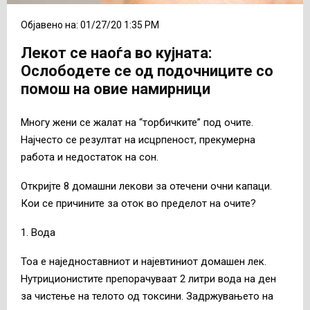
Објавено на: 01/27/20 1:35 PM
Лекот се наоѓа во кујната:
Ослободете се од подочниците со
помош на овие намирници
Многу жени се жалат на “торбичките” под очите.
Најчесто се резултат на исцрпеност, прекумерна
работа и недостаток на сон.
Откријте 8 домашни лекови за отечени очни капаци.
Кои се причините за оток во пределот на очите?
1. Вода
Тоа е наједноставниот и најевтиниот домашен лек.
Нутриционистите препорачуваат 2 литри вода на ден
за чистење на телото од токсини. Задржувањето на