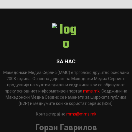
ЗА НАС
Македонски Медиа Сервис (ММС) е трговско друштво основано
2008 година. Основна дејност на Македоски Медиа Сервис е
продукција на мултимедијални содржини, кои се објавуваат
преку основниот информативен портал
mms.mk
. Содржини на
Македонски Медиа Сервис се наменети за широката публика
(B2P) и медиумите кои ќе користат сервис (B2B).
Контактирај не
mms@mms.mk
Горан Гаврилов