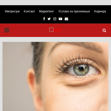
Импресум
Контакт
Маркетинг
Услови за преземање
Кариера
Facebook
Twitter
Instagram
Youtube
Email
PRIMARY
MENU