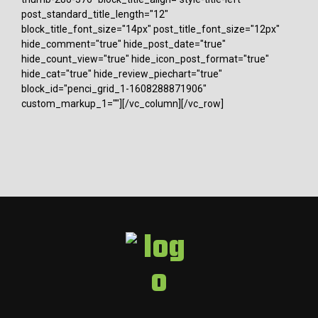
post_standard_title_length="12"
block_title_font_size="14px" post_title_font_size="12px"
hide_comment="true" hide_post_date="true"
hide_count_view="true" hide_icon_post_format="true"
hide_cat="true" hide_review_piechart="true"
block_id="penci_grid_1-1608288871906"
custom_markup_1=""][/vc_column][/vc_row]