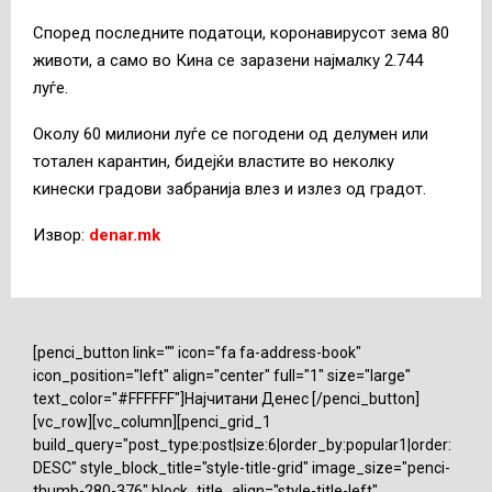
Според последните податоци, коронавирусот зема 80
животи, а само во Кина се заразени најмалку 2.744
луѓе.
Околу 60 милиони луѓе се погодени од делумен или
тотален карантин, бидејќи властите во неколку
кинески градови забранија влез и излез од градот.
Извор:
denar.mk
[penci_button link="" icon="fa fa-address-book"
icon_position="left" align="center" full="1" size="large"
text_color="#FFFFFF"]Најчитани Денес [/penci_button]
[vc_row][vc_column][penci_grid_1
build_query="post_type:post|size:6|order_by:popular1|order:
DESC" style_block_title="style-title-grid" image_size="penci-
thumb-280-376" block_title_align="style-title-left"