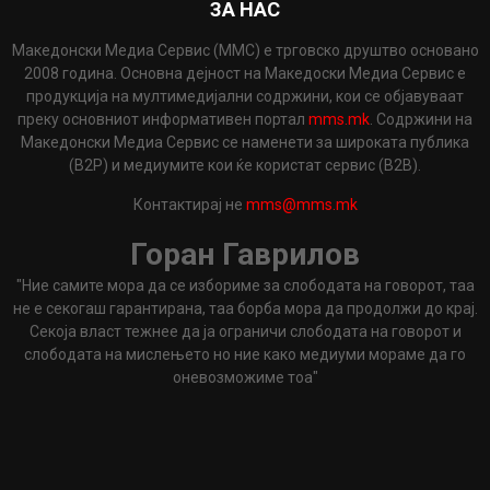
ЗА НАС
Македонски Медиа Сервис (ММС) е трговско друштво основано
2008 година. Основна дејност на Македоски Медиа Сервис е
продукција на мултимедијални содржини, кои се објавуваат
преку основниот информативен портал
mms.mk
. Содржини на
Македонски Медиа Сервис се наменети за широката публика
(B2P) и медиумите кои ќе користат сервис (B2B).
Контактирај не
mms@mms.mk
Горан Гаврилов
"Ние самите мора да се избориме за слободата на говорот, таа
не е секогаш гарантирана, таа борба мора да продолжи до крај.
Секоја власт тежнее да ја ограничи слободата на говорот и
слободата на мислењето но ние како медиуми мораме да го
оневозможиме тоа"