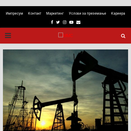
Импресум
Контакт
Маркетинг
Услови за преземање
Кариера
Facebook
Twitter
Instagram
Youtube
Email
PRIMARY
MENU