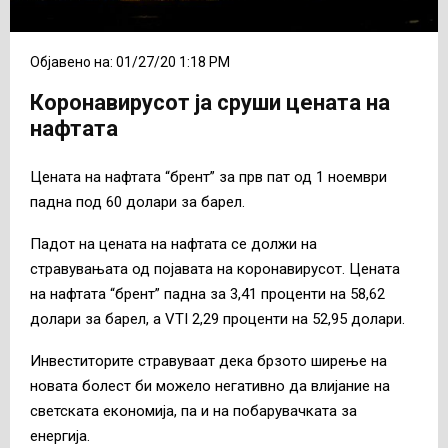
Објавено на: 01/27/20 1:18 PM
Коронавирусот ја сруши цената на
нафтата
Цената на нафтата “брент” за прв пат од 1 ноември
падна под 60 долари за барел.
Падот на цената на нафтата се должи на
стравувањата од појавата на коронавирусот. Цената
на нафтата “брент” падна за 3,41 проценти на 58,62
долари за барел, а VTI 2,29 проценти на 52,95 долари.
Инвеститорите стравуваат дека брзото ширење на
новата болест би можело негативно да влијание на
светската економија, па и на побарувачката за
енергија.