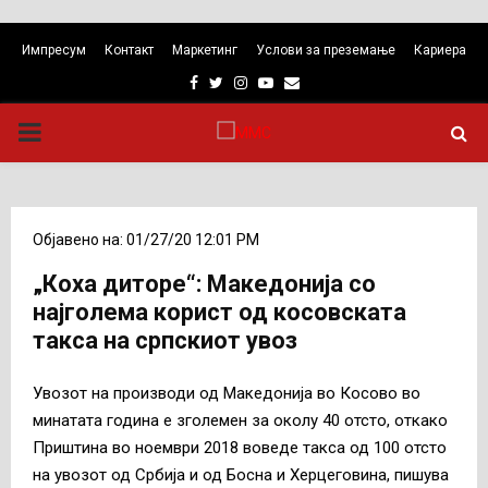
Импресум
Контакт
Маркетинг
Услови за преземање
Кариера
Facebook
Twitter
Instagram
Youtube
Email
PRIMARY
MENU
Објавено на: 01/27/20 12:01 PM
„Коха диторе“: Македонија со
најголема корист од косовската
такса на српскиот увоз
Увозот на производи од Македонија во Косово во
минатата година е зголемен за околу 40 отсто, откако
Приштина во ноември 2018 воведе такса од 100 отсто
на увозот од Србија и од Босна и Херцеговина, пишува