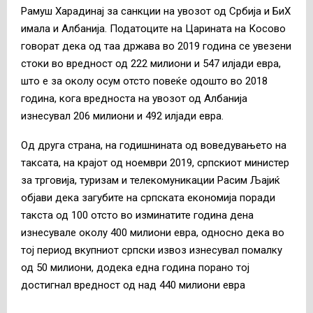
Рамуш Харадинај за санкции на увозот од Србија и БиХ
имала и Албанија. Податоците на Царината на Косово
говорат дека од таа држава во 2019 година се увезени
стоки во вредност од 222 милиони и 547 илјади евра,
што е за околу осум отсто повеќе одошто во 2018
година, кога вредноста на увозот од Албанија
изнесувал 206 милиони и 492 илјади евра.
Од друга страна, на годишнината од воведувањето на
таксата, на крајот од ноември 2019, српскиот министер
за трговија, туризам и телекомуникации Расим Љајиќ
објави дека загубите на српската економија поради
такста од 100 отсто во изминатите година дена
изнесувале околу 400 милиони евра, односно дека во
тој период вкупниот српски извоз изнесувал помалку
од 50 милиони, додека една година порано тој
достигнал вредност од над 440 милиони евра