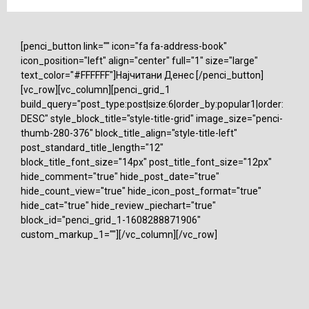
[penci_button link="" icon="fa fa-address-book"
icon_position="left" align="center" full="1" size="large"
text_color="#FFFFFF"]Најчитани Денес [/penci_button]
[vc_row][vc_column][penci_grid_1
build_query="post_type:post|size:6|order_by:popular1|order:
DESC" style_block_title="style-title-grid" image_size="penci-
thumb-280-376" block_title_align="style-title-left"
post_standard_title_length="12"
block_title_font_size="14px" post_title_font_size="12px"
hide_comment="true" hide_post_date="true"
hide_count_view="true" hide_icon_post_format="true"
hide_cat="true" hide_review_piechart="true"
block_id="penci_grid_1-1608288871906"
custom_markup_1=""][/vc_column][/vc_row]