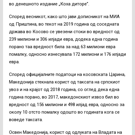
во денешното издание „Коха диторе”.
Според весникот, како што јави дописникот на МИА
од Приштина, во текот на 2019 година од соседната
држава во Косово се увезени стоки во вредност од
239 милиони и 306 илјади евра, додека една година
порано таа вредност била за над 63 милиони евра
помалку, односно изнесувала 172 милиони и 176 илјади
евра.
Според официјалните податоци на косовската Царина,
Македонија стекнала корист од таксата на српскиот
увоз и на крајот од 2018 година, со оглед дека една
година порано, во 2017, македонскиот извоз бил во
вредност од 156 милиони и 498 илјад евра, односно за
околу 10 отсто помалку одошто во годината кога се
воведе таксата.
Освен Македонија, корист од одлуката на Владата на