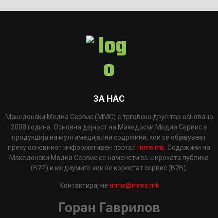
ЗА НАС
Македонски Медиа Сервис (ММС) е трговско друштво основано
2008 година. Основна дејност на Македоски Медиа Сервис е
продукција на мултимедијални содржини, кои се објавуваат
преку основниот информативен портал
mms.mk
. Содржини на
Македонски Медиа Сервис се наменети за широката публика
(B2P) и медиумите кои ќе користат сервис (B2B).
Контактирај не
mms@mms.mk
Горан Гаврилов