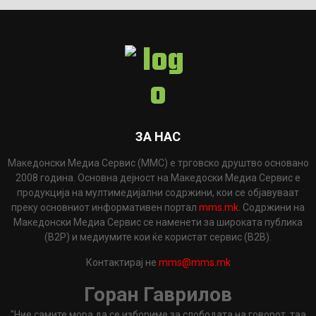
ЗА НАС
Македонски Медиа Сервис (ММС) е трговско друштво основано
2008 година. Основна дејност на Македоски Медиа Сервис е
продукција на мултимедијални содржини, кои се објавуваат
преку основниот информативен портал
mms.mk
. Содржини на
Македонски Медиа Сервис се наменети за широката публика
(B2P) и медиумите кои ќе користат сервис (B2B).
Контактирај не
mms@mms.mk
Горан Гаврилов
"Ние самите мора да се избориме за слободата на говорот, таа