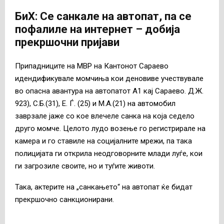
БиХ: Се санкале на автопат, па се
пофалиле на интернет – добија
прекршочни пријави
Припадниците на МВР на Кантонот Сараево
идендификувале момчиња кои деновиве учествувале
во опасна авантура на автопатот А1 кај Сараево. Д.Ж.
923), С.Б.(31), Е. Ѓ. (25) и М.А.(21) на автомобил
заврзале јаже со кое влечеле санка на која седело
друго момче. Целото лудо возење го регистрирале на
камера и го ставиле на социјалните мрежи, па така
полицијата ги открила неодговорните млади луѓе, кои
ги загрозиле своите, но и туѓите животи.
Така, актерите на „санкањето“ на автопат ќе бидат
прекршочно санкционирани.