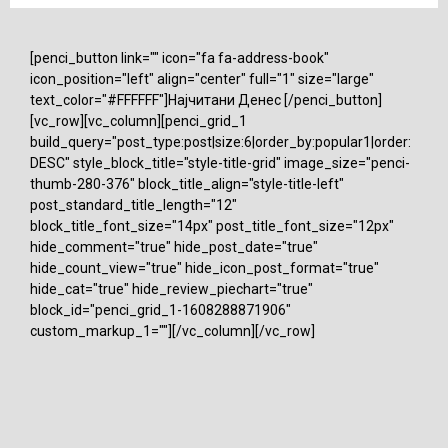
[penci_button link="" icon="fa fa-address-book"
icon_position="left" align="center" full="1" size="large"
text_color="#FFFFFF"]Најчитани Денес [/penci_button]
[vc_row][vc_column][penci_grid_1
build_query="post_type:post|size:6|order_by:popular1|order:
DESC" style_block_title="style-title-grid" image_size="penci-
thumb-280-376" block_title_align="style-title-left"
post_standard_title_length="12"
block_title_font_size="14px" post_title_font_size="12px"
hide_comment="true" hide_post_date="true"
hide_count_view="true" hide_icon_post_format="true"
hide_cat="true" hide_review_piechart="true"
block_id="penci_grid_1-1608288871906"
custom_markup_1=""][/vc_column][/vc_row]