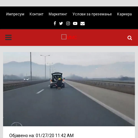
Импресум
Контакт
Маркетинг
Услови за преземање
Кариера
Facebook
Twitter
Instagram
Youtube
Email
PRIMARY
MENU
Објавено на: 01/27/20 11:42 AM