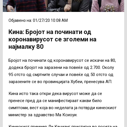
Објавено на: 01/27/20 10:08 AM
Кина: Бројот на починати од
коронавирусот се зголеми на
најмалку 80
Бројот на починати од коронавирусот се искачи на 80,
додека бројот на заразени на повеќе од 2.700. Околу
95 отсто од смртните случаи и повеќе од 50 отсто од
заразените се во провинцијата Хубеи, пренесува АП.
Кина исто така откри дека вирусот може да се
пренесе пред да се манифестираат какви било
симптоми, вест која во неделата ја потврди кинескиот
министер за здравство Ма Ксиоуи.
Кинескиот премиер Ли Кечианг пристигна во посета на