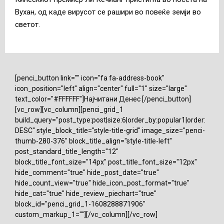
Вухан, од каде вирусот се рашири во повеќе земји во
светот.
[penci_button link="" icon="fa fa-address-book"
icon_position="left" align="center" full="1" size="large"
text_color="#FFFFFF"]Најчитани Денес [/penci_button]
[vc_row][vc_column][penci_grid_1
build_query="post_type:post|size:6|order_by:popular1|order:
DESC" style_block_title="style-title-grid" image_size="penci-
thumb-280-376" block_title_align="style-title-left"
post_standard_title_length="12"
block_title_font_size="14px" post_title_font_size="12px"
hide_comment="true" hide_post_date="true"
hide_count_view="true" hide_icon_post_format="true"
hide_cat="true" hide_review_piechart="true"
block_id="penci_grid_1-1608288871906"
custom_markup_1=""][/vc_column][/vc_row]