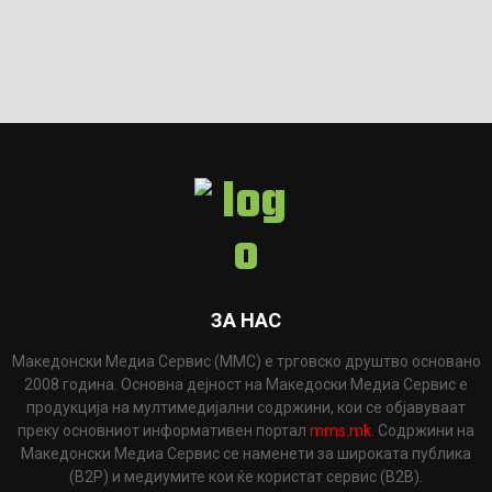
ЗА НАС
Македонски Медиа Сервис (ММС) е трговско друштво основано
2008 година. Основна дејност на Македоски Медиа Сервис е
продукција на мултимедијални содржини, кои се објавуваат
преку основниот информативен портал
mms.mk
. Содржини на
Македонски Медиа Сервис се наменети за широката публика
(B2P) и медиумите кои ќе користат сервис (B2B).