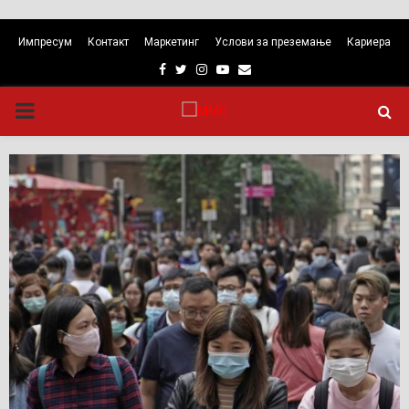
Импресум
Контакт
Маркетинг
Услови за преземање
Кариера
Facebook
Twitter
Instagram
Youtube
Email
PRIMARY
MENU