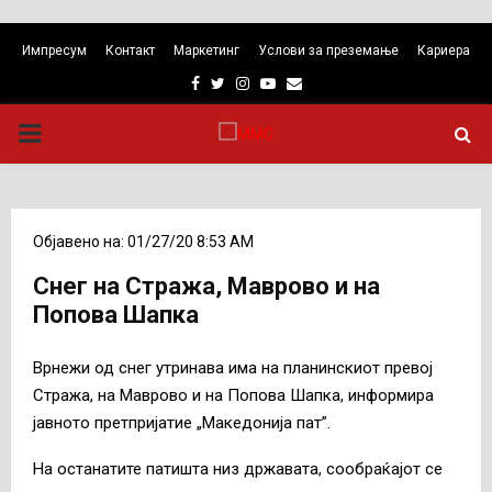
Импресум
Контакт
Маркетинг
Услови за преземање
Кариера
Facebook
Twitter
Instagram
Youtube
Email
PRIMARY
MENU
Објавено на: 01/27/20 8:53 AM
Снег на Стража, Маврово и на
Попова Шапка
Врнежи од снег утринава има на планинскиот превој
Стража, на Маврово и на Попова Шапка, информира
јавното претпријатие „Македонија пат”.
На останатите патишта низ државата, сообраќајот се