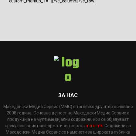
custom_markup_1=""][/vc_column][/vc_row]
ЗА НАС
Македонски Медиа Сервис (ММС) е трговско друштво основано
2008 година. Основна дејност на Македоски Медиа Сервис е
продукција на мултимедијални содржини, кои се објавуваат
преку основниот информативен портал
mms.mk
. Содржини на
Македонски Медиа Сервис се наменети за широката публика