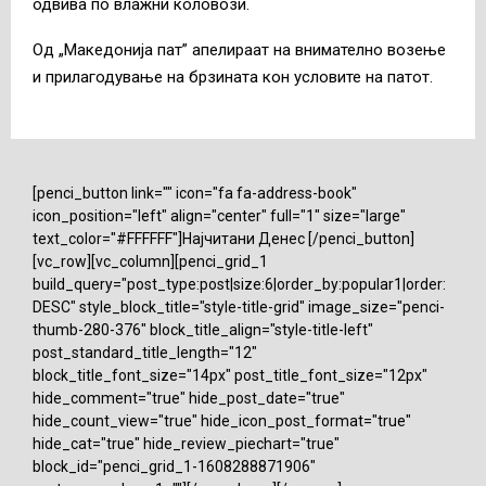
одвива по влажни коловози.
Од „Македонија пат” апелираат на внимателно возење
и прилагодување на брзината кон условите на патот.
[penci_button link="" icon="fa fa-address-book"
icon_position="left" align="center" full="1" size="large"
text_color="#FFFFFF"]Најчитани Денес [/penci_button]
[vc_row][vc_column][penci_grid_1
build_query="post_type:post|size:6|order_by:popular1|order:
DESC" style_block_title="style-title-grid" image_size="penci-
thumb-280-376" block_title_align="style-title-left"
post_standard_title_length="12"
block_title_font_size="14px" post_title_font_size="12px"
hide_comment="true" hide_post_date="true"
hide_count_view="true" hide_icon_post_format="true"
hide_cat="true" hide_review_piechart="true"
block_id="penci_grid_1-1608288871906"