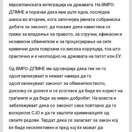
евроатланската интеграција на државата. На ВМРО-
ДПМНЕ и порачаа дека има уште една, последна
шанса во вторник, кога започнува јавната собраниска
дебата за законот, да покаже дека навистина се
грижи за владеење на правото, за стручни, ефикасни и
независни обвинители и за процесуирање на сите
кривични дела поврзани со висока корупција, тоа што
практично и е неопходно на државата на патот кон ЕУ.
Од ВМРО-ДПМНЕ им одговорија дека тие не го
одолговлекуваат и немаат намера да го
одолговлекуваат законот за обвинителството,
доколку се донесе и се усогласи да биде во корист на
граѓаните и да биде за нивен добробит. На власта и
забележуваат дека со законот сака повторно да го
воскресне СЈО и да ги заштити криминалците од
своите редови. Тврдат дека се залагаат за закон кој
ќе биде неселективен и пред кој ќе можат да