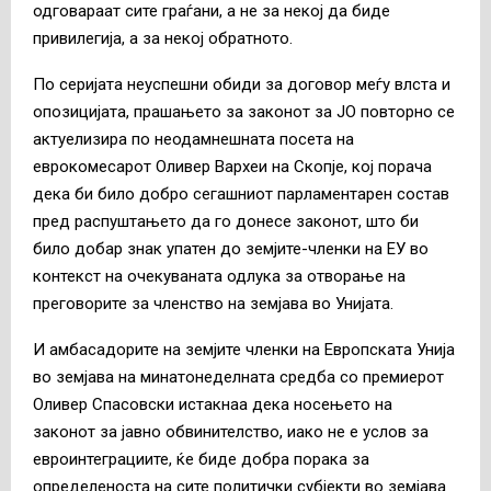
одговараат сите граѓани, а не за некој да биде
привилегија, а за некој обратното.
По серијата неуспешни обиди за договор меѓу влста и
опозицијата, прашањето за законот за ЈО повторно се
актуелизира по неодамнешната посета на
еврокомесарот Оливер Вархеи на Скопје, кој порача
дека би било добро сегашниот парламентарен состав
пред распуштањето да го донесе законот, што би
било добар знак упатен до земјите-членки на ЕУ во
контекст на очекуваната одлука за отворање на
преговорите за членство на земјава во Унијата.
И амбасадорите на земјите членки на Европската Унија
во земјава на минатонеделната средба со премиерот
Оливер Спасовски истакнаа дека носењето на
законот за јавно обвинителство, иако не е услов за
евроинтеграциите, ќе биде добра порака за
определеноста на сите политички субјекти во земјава