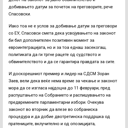
добивањето датум за почеток на преговорите, рече
Спасовски.
Иако тоа не е услов за добивање датум за преговори
со ЕУ, Спасовси смета дека усвојувањето на законот
би бил дополнителен позитивен момент за
евроинтеграцијата, но и за тоа еднаш засекогаш,
политиката да ги тргне рацете од судството и
обвинителството и да се гарантира правдата за сите.
И доскорешниот премиер и лидер на СДСМ Зоран
Заев, вели дека веќе нема време за чекање и законот
мора да се изгласа најдоцна до 11 февруари, пред
распуштањето на Собранието и распишувањето на
предвремените парламентарни избори. Очекува
законот во вторник да влезе во собраниска
процедура и да добие двотретинска поддршка од
пратениците, вклучително и од опозицијата,