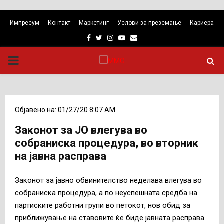
Импресум
Контакт
Маркетинг
Услови за преземање
Кариера
Facebook
Twitter
Instagram
Youtube
Email
PRIMARY
MENU
Објавено на: 01/27/20 8:07 AM
Законот за ЈО влегува во
собраниска процедура, во вторник
на јавна расправа
Законот за јавно обвинителство неделава влегува во
собраниска процедура, а по неуспешната средба на
партиските работни групи во петокот, нов обид за
приближување на ставовите ќе биде јавната расправа