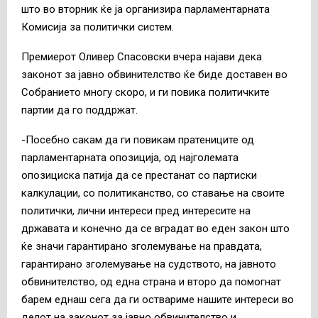
што во вторник ќе ја организира парламентарната
Комисија за политички систем.
Премиерот Оливер Спасовски вчера најави дека
законот за јавно обвинителство ќе биде доставен во
Собранието многу скоро, и ги повика политичките
партии да го поддржат.
-Посебно сакам да ги повикам пратениците од
парламентарната опозиција, од најголемата
опозициска патија да се престанат со партиски
калкулации, со политиканство, со ставање на своите
политички, лични интереси пред интересите на
државата и конечно да се вградат во еден закон што
ќе значи гарантирано зголемување на правдата,
гарантирано зголемување на судството, на јавното
обвинителство, од една страна и второ да помогнат
барем еднаш сега да ги оствариме нашите интереси во
делот на законот за јавно обвинителство и