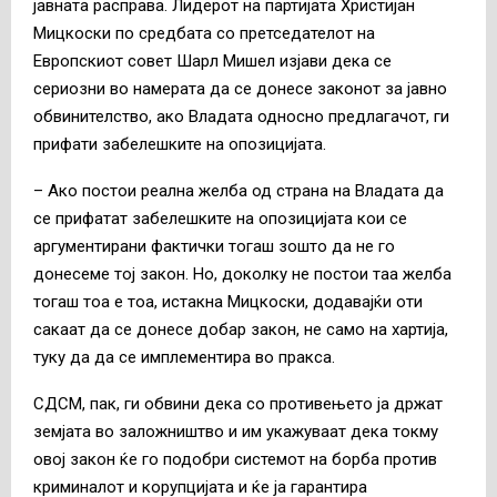
јавната расправа. Лидерот на партијата Христијан
Мицкоски по средбата со претседателот на
Европскиот совет Шарл Мишел изјави дека се
сериозни во намерата да се донесе законот за јавно
обвинителство, ако Владата односно предлагачот, ги
прифати забелешките на опозицијата.
– Ако постои реална желба од страна на Владата да
се прифатат забелешките на опозицијата кои се
аргументирани фактички тогаш зошто да не го
донесеме тој закон. Но, доколку не постои таа желба
тогаш тоа е тоа, истакна Мицкоски, додавајќи оти
сакаат да се донесе добар закон, не само на хартија,
туку да да се имплементира во пракса.
СДСМ, пак, ги обвини дека со противењето ја држат
земјата во заложништво и им укажуваат дека токму
овој закон ќе го подобри системот на борба против
криминалот и корупцијата и ќе ја гарантира