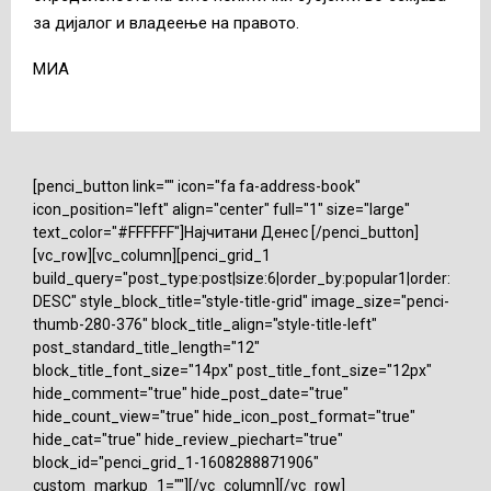
за дијалог и владеење на правото.
МИА
[penci_button link="" icon="fa fa-address-book"
icon_position="left" align="center" full="1" size="large"
text_color="#FFFFFF"]Најчитани Денес [/penci_button]
[vc_row][vc_column][penci_grid_1
build_query="post_type:post|size:6|order_by:popular1|order:
DESC" style_block_title="style-title-grid" image_size="penci-
thumb-280-376" block_title_align="style-title-left"
post_standard_title_length="12"
block_title_font_size="14px" post_title_font_size="12px"
hide_comment="true" hide_post_date="true"
hide_count_view="true" hide_icon_post_format="true"
hide_cat="true" hide_review_piechart="true"
block_id="penci_grid_1-1608288871906"
custom_markup_1=""][/vc_column][/vc_row]