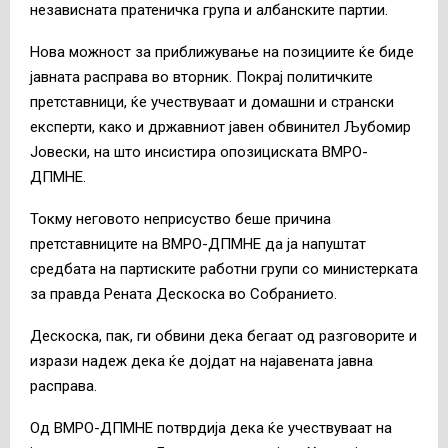
независната пратеничка група и албанските партии.
Нова можност за приближување на позициите ќе биде
јавната расправа во вторник. Покрај политичките
претставници, ќе учествуваат и домашни и странски
експерти, како и државниот јавен обвинител Љубомир
Јовески, на што инсистира опозициската ВМРО-
ДПМНЕ.
Токму неговото неприсуство беше причина
претставниците на ВМРО-ДПМНЕ да ја напуштат
средбата на партиските работни групи со министерката
за правда Рената Дескоска во Собранието.
Дескоска, пак, ги обвини дека бегаат од разговорите и
изрази надеж дека ќе дојдат на најавената јавна
расправа.
Од ВМРО-ДПМНЕ потврдија дека ќе учествуваат на