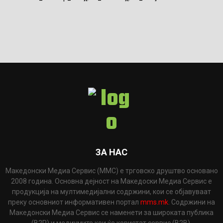
ЗА НАС
Македонски Медиа Сервис (ММС) е трговско друштво основано
2008 година. Основна дејност на Македоски Медиа Сервис е
продукција на мултимедијални содржини, кои се објавуваат
преку основниот информативен портал
mms.mk
. Содржини на
Македонски Медиа Сервис се наменети за широката публика
(B2P) и медиумите кои ќе користат сервис (B2B).