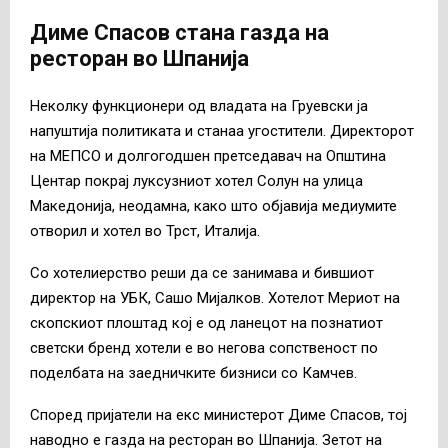
Диме Спасов стана газда на
ресторан во Шпанија
Неколку функционери од владата на Груевски ја
напуштија политиката и станаа угостители. Директорот
на МЕПСО и долгогодшен претседавач на Општина
Центар покрај луксузниот хотел Солун на улица
Македонија, неодамна, како што објавија медиумите
отворил и хотел во Трст, Италија.
Со хотелиерство реши да се занимава и бившиот
директор на УБК, Сашо Мијалков. Хотелот Мериот на
скопскиот плоштад кој е од ланецот на познатиот
светски бренд хотели е во негова сопственост по
поделбата на заедничките бизниси со Камчев.
Според пријатели на екс министерот Диме Спасов, тој
наводно е газда на ресторан во Шпанија. Зетот на