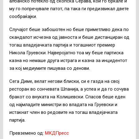
албанско потекло од скопска Серава, кои го бркале и
му го попречувале патот, па така ги предизвикал двете
сообраќајки.
Случајот беше забошотен но беше приметливо дека по
скандалот исчезна од јавноста и беше дистанциран од
тогаш владејачката партија и тогашниот премиер
Никола Груевски. Најверојатно тоа му беше партиска
казна но немаше друга истрага и казна за инцидентот
за кој медиумите пишуваа со денови.
Сега Диме, велат негови блиски, си е газда на свој
ресторан во сончевата Шпанија, а успеа и да го сочува
бракот со внуката на Колишевски. Спасов беше еден
од најмладите министри во владата на Груевски и
истакнат член во редовите на тогаш владејачката
партија.
Превземено од:
МКДПресс