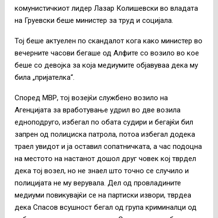
комунистичкиот лидер Лазар Колишевски во владата
на Груевски беше министер за труд и социјала.
Тој беше актуелен по скандалот кога како министер во
вечерните часови бегаше од Алфите со возило во кое
беше со девојка за која медиумите објавуваа дека му
била „пријателка“.
Според МВР, тој возејќи службено возило на
Агенцијата за вработување удрил во две возила
едноподруго, избегал по обата судири и бегајќи бил
запрен од полициска патрола, потоа избегал додека
траел увидот и ја оставил сопатничката, а час подоцна
на местото на настанот дошол друг човек кој тврдел
дека тој возел, но не знаел што точно се случило и
полицијата не му верувала. Дел од провладините
медиуми повикувајќи се на партиски извори, тврдеа
дека Спасов всушност бегал од група криминалци од