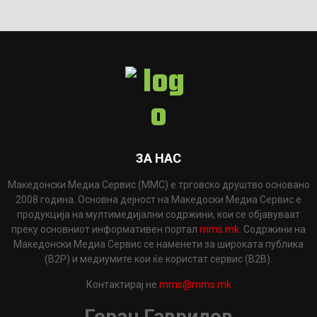
ЗА НАС
Македонски Медиа Сервис (ММС) е трговско друштво основано
2008 година. Основна дејност на Македоски Медиа Сервис е
продукција на мултимедијални содржини, кои се објавуваат
преку основниот информативен портал
mms.mk
. Содржини на
Македонски Медиа Сервис се наменети за широката публика
(B2P) и медиумите кои ќе користат сервис (B2B).
Контактирај не
mms@mms.mk
Горан Гаврилов