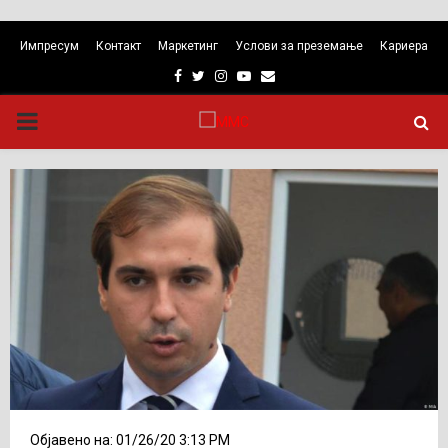
Импресум
Контакт
Маркетинг
Услови за преземање
Кариера
Facebook
Twitter
Instagram
Youtube
Email
PRIMARY
MENU
Објавено на: 01/26/20 3:13 PM