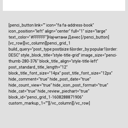
[penci_button link="" icon="fa fa-address-book"
icon_position="left" align="center" full="1" size="large"
text_color="#FFFFFF"]Најчитани Денес [/penci_button]
[vc_row][vc_column][penci_grid_1
build_query="post_type:post|size:6|order_by:popular1|order:
DESC" style_block_title="style-title-grid" image_size="penci-
thumb-280-376" block_title_align="style-title-left"
post_standard_title_length="12"
block_title_font_size="14px" post_title_font_size="12px"
hide_comment="true" hide_post_date="true"
hide_count_view="true" hide_icon_post_format="true"
hide_cat="true" hide_review_piechart="true"
block_id="penci_grid_1-1608288871906"
custom_markup_1=""][/vc_column][/vc_row]