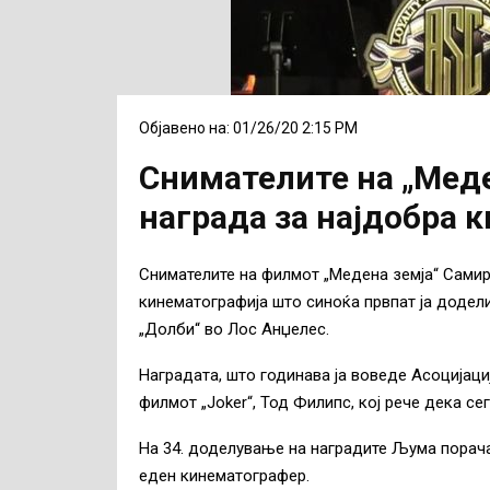
Објавено на: 01/26/20 2:15 PM
Снимателите на „Меде
награда за најдобра 
Снимателите на филмот „Медена земја“ Самир
кинематографија што синоќа првпат ја доде
„Долби“ во Лос Анџелес.
Наградата, што годинава ја воведе Асоцијаци
филмот „Joker“, Тод Филипс, кој рече дека с
На 34. доделување на наградите Љума порача
еден кинематографер.