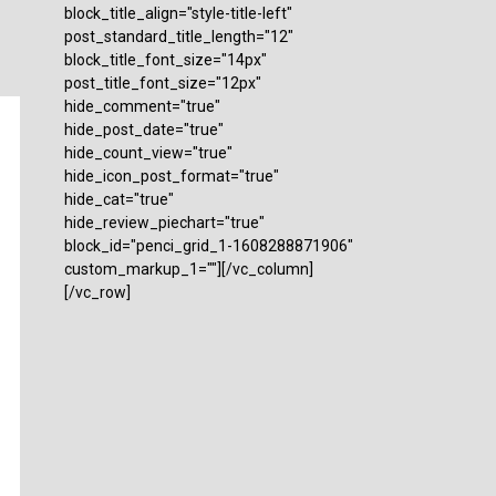
block_title_align="style-title-left"
post_standard_title_length="12"
block_title_font_size="14px"
post_title_font_size="12px"
hide_comment="true"
hide_post_date="true"
hide_count_view="true"
hide_icon_post_format="true"
hide_cat="true"
hide_review_piechart="true"
block_id="penci_grid_1-1608288871906"
custom_markup_1=""][/vc_column]
[/vc_row]