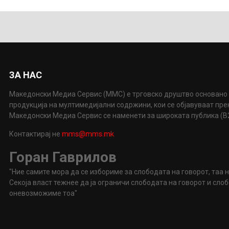
ЗА НАС
Македонски Медиа Сервис (ММС) е трговско друштво основано 
продукција на мултимедијални содржини, кои се објавуваат пр
Македонски Медиа Сервис се наменети за широката публика (B2P
Контактирај не
mms@mms.mk
Горан Гаврилов
"Ние самите мора да се избориме за слободата на говорот, таа 
Секоја власт тежнее да ја ограничи слободата на говорот и сл
оневозможиме тоа"