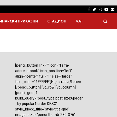
Facebook
Twitter
Instagra
Yout
E
ИНАРСКИ ПРИКАЗНИ
СТАДИОН
ЧАТ
[penci_button link="" icon="fa fa-
address-book" icon_position="left"
align="center" full="1" size="large"
text_color="#FFFFFF"]Најчитани Денес
[/penci_button] [vc_row][vc_column]
[penci_grid_1
build_query="post_type:post|size:6|order
_by:popular1|order:DESC"
style_block_title="style-title-grid"
image_size="penci-thumb-280-376"