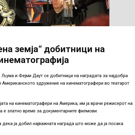
на земја“ добитници на
кинематографија
 Љума и Фејми Даут се добитници на наградата за најдобра
ли Американското здружение на кинематографери во театарот
јата на кинематографери на Америка, им ја врачи режисерот на
ега е златно време за документарните филмови.
 дека ја добил најважната награда што може да ја посака