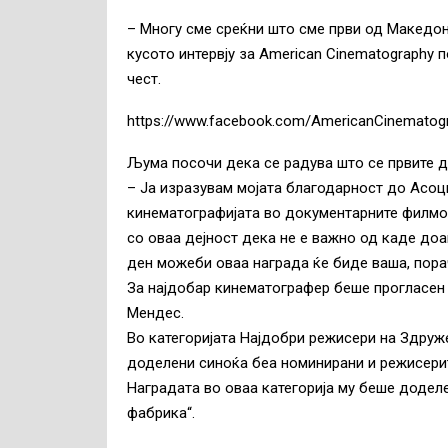
– Многу сме среќни што сме први од Македон
кусото интервју за American Cinematography 
чест.
https://www.facebook.com/AmericanCinematog
Љума посочи дека се радува што се првите до
– Ја изразувам мојата благодарност до Асоци
кинематографијата во документарните филмов
со оваа дејност дека не е важно од каде доаѓ
ден можеби оваа награда ќе биде ваша, пор
За најдобар кинематографер беше прогласен 
Мендес.
Во категоријата Најдобри режисери на Здруже
доделени синоќа беа номинирани и режисерит
Наградата во оваа категорија му беше додел
фабрика“.