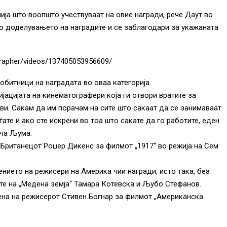
ија што воопшто учествуваат на овие награди, рече Даут во
по доделувањето на наградите и се заблагодари за укажаната
rapher/videos/137405053956609/
битници на наградата во оваа категорија.
јацијата на кинематографери која ги отвори вратите за
и. Сакам да им порачам на сите што сакаат да се занимаваат
ате и ако сте искрени во тоа што сакате да го работите, еден
ача Љума.
Британецот Роџер Дикенс за филмот „1917“ во режија на Сем
нието на режисери на Америка чии награди, исто така, беа
е на „Медена земја“ Тамара Котевска и Љубо Стефанов.
ена на режисерот Стивен Богнар за филмот „Американска