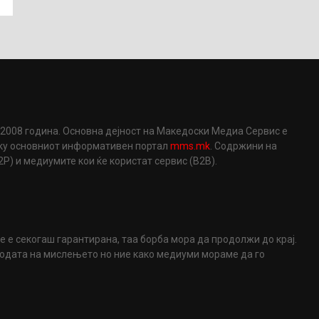
2008 година. Основна дејност на Македоски Медиа Сервис е
еку основниот информативен портал
mms.mk
. Содржини на
) и медиумите кои ќе користат сервис (B2B).
не е секогаш гарантирана, таа борба мора да продолжи до крај.
ободата на мислењето но ние како медиуми мораме да го