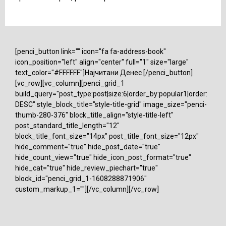
[penci_button link="" icon="fa fa-address-book"
icon_position="left" align="center" full="1" size="large"
text_color="#FFFFFF"]Најчитани Денес [/penci_button]
[vc_row][vc_column][penci_grid_1
build_query="post_type:post|size:6|order_by:popular1|order:
DESC" style_block_title="style-title-grid" image_size="penci-
thumb-280-376" block_title_align="style-title-left"
post_standard_title_length="12"
block_title_font_size="14px" post_title_font_size="12px"
hide_comment="true" hide_post_date="true"
hide_count_view="true" hide_icon_post_format="true"
hide_cat="true" hide_review_piechart="true"
block_id="penci_grid_1-1608288871906"
custom_markup_1=""][/vc_column][/vc_row]