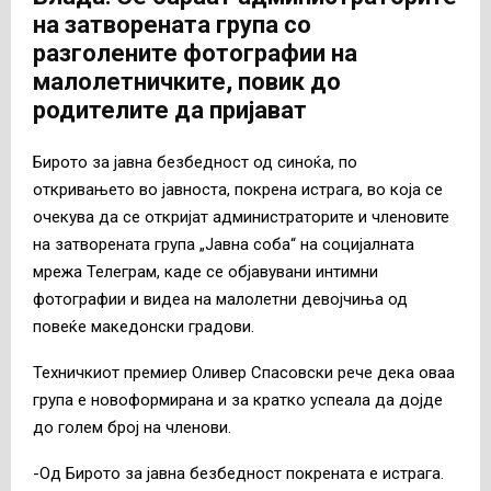
на затворената група со
разголените фотографии на
малолетничките, повик до
родителите да пријават
Бирото за јавна безбедност од синоќа, по
откривањето во јавноста, покрена истрага, во која се
очекува да се откријат администраторите и членовите
на затворената група „Јавна соба“ на социјалната
мрежа Телеграм, каде се објавувани интимни
фотографии и видеа на малолетни девојчиња од
повеќе македонски градови.
Техничкиот премиер Оливер Спасовски рече дека оваа
група е новоформирана и за кратко успеала да дојде
до голем број на членови.
-Од Бирото за јавна безбедност покрената е истрага.