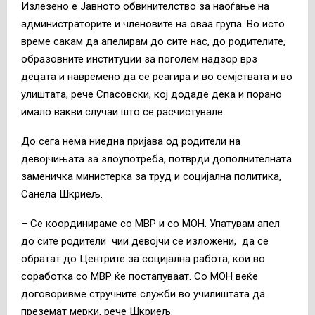
Излезено е Јавното обвинителство за наоѓање на
администраторите и членовите на оваа група. Во исто
време сакам да апелирам до сите нас, до родителите,
образовните институции за поголем надзор врз
децата и навремено да се реагира и во семјствата и во
улиштата, рече Спасовски, кој додаде дека и порано
имало вакви случаи што се расчистувале.
До сега нема ниедна пријава од родители на
девојчињата за злоупотреба, потврди дополнителната
заменичка министерка за труд и социјална политика,
Санела Шкриељ.
– Се координираме со МВР и со МОН. Упатувам апел
до сите родители чии девојчи се изложени, да се
обратат до Центрите за социјална работа, кои во
соработка со МВР ќе постапуваат. Со МОН веќе
договоривме стручните служби во училиштата да
преземат мерки, рече Шкриељ.