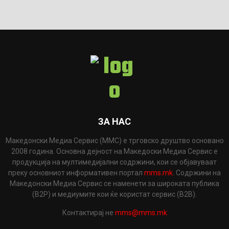
ЗА НАС
Македонски Медиа Сервис (ММС) е трговско друштво основано
2008 година. Основна дејност на Македоски Медиа Сервис е
продукција на мултимедијални содржини, кои се објавуваат
преку основниот информативен портал
mms.mk
. Содржини на
Македонски Медиа Сервис се наменети за широката публика
(B2P) и медиумите кои ќе користат сервис (B2B).
Контактирај не
mms@mms.mk