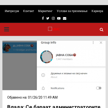
Импресум
Контакт
Маркетинг
Услови за преземање
Кариера
Facebook
Twitter
Instagram
Youtube
Email
PRIMARY
MENU
Објавено на: 01/26/20 11:49 AM
Влада: Се бараат администраторите