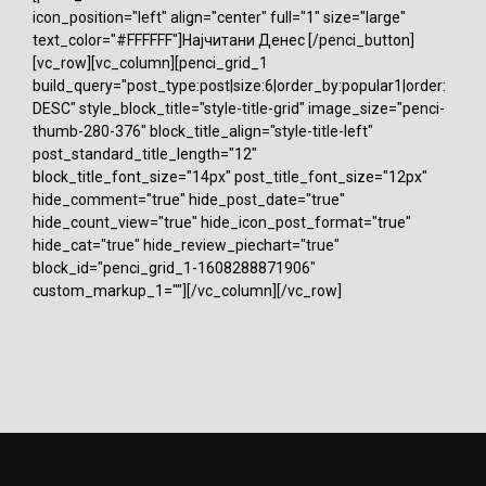
icon_position="left" align="center" full="1" size="large"
text_color="#FFFFFF"]Најчитани Денес [/penci_button]
[vc_row][vc_column][penci_grid_1
build_query="post_type:post|size:6|order_by:popular1|order:
DESC" style_block_title="style-title-grid" image_size="penci-
thumb-280-376" block_title_align="style-title-left"
post_standard_title_length="12"
block_title_font_size="14px" post_title_font_size="12px"
hide_comment="true" hide_post_date="true"
hide_count_view="true" hide_icon_post_format="true"
hide_cat="true" hide_review_piechart="true"
block_id="penci_grid_1-1608288871906"
custom_markup_1=""][/vc_column][/vc_row]