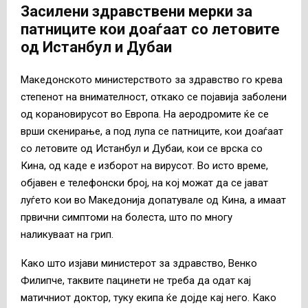
Засилени здравствени мерки за
патниците кои доаѓаат со летовите
од Истанбул и Дубаи
Македонското министерството за здравство го крева
степенот на внимателност, откако се појавија заболени
од корановирусот во Европа. На аеродромите ќе се
врши скенирање, а под лупа се патниците, кои доаѓаат
со летовите од Истанбул и Дубаи, кои се врска со
Кина, од каде е изборот на вирусот. Во исто време,
објавен е телефонски број, на кој можат да се јават
луѓето кои во Македонија допатувале од Кина, а имаат
првични симптоми на болеста, што по многу
наликуваат на грип.
Како што изјави министерот за здравство, Венко
Филипче, таквите пацинети не треба да одат кај
матичниот доктор, туку екипа ќе дојде кај него. Како