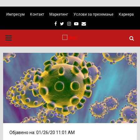
Импресум
Контакт
Маркетинг
Услови за преземање
Кариера
Facebook
Twitter
Instagram
Youtube
Email
PRIMARY
MENU
Објавено на: 01/26/20 11:01 AM