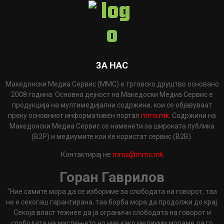
ЗА НАС
Македонски Медиа Сервис (ММС) е трговско друштво основано
2008 година. Основна дејност на Македоски Медиа Сервис е
продукција на мултимедијални содржини, кои се објавуваат
преку основниот информативен портал
mms.mk
. Содржини на
Македонски Медиа Сервис се наменети за широката публика
(B2P) и медиумите кои ќе користат сервис (B2B).
Контактирај не
mms@mms.mk
Горан Гаврилов
"Ние самите мора да се избориме за слободата на говорот, таа
не е секогаш гарантирана, таа борба мора да продолжи до крај.
Секоја власт тежнее да ја ограничи слободата на говорот и
слободата на мислењето но ние како медиуми мораме да го