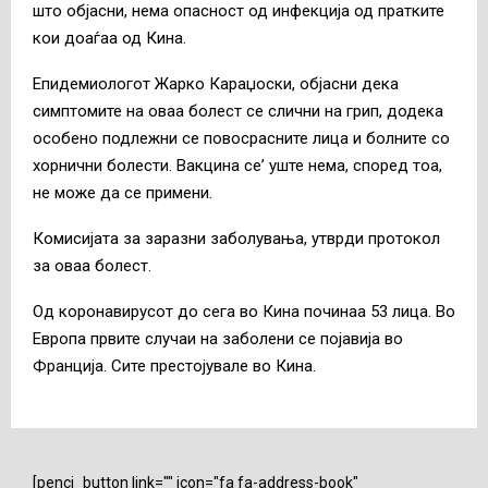
што објасни, нема опасност од инфекција од пратките
кои доаѓаа од Кина.
Епидемиологот Жарко Караџоски, објасни дека
симптомите на оваа болест се слични на грип, додека
особено подлежни се повосрасните лица и болните со
хорнични болести. Вакцина се’ уште нема, според тоа,
не може да се примени.
Комисијата за заразни заболувања, утврди протокол
за оваа болест.
Од коронавирусот до сега во Кина починаа 53 лица. Во
Европа првите случаи на заболени се појавија во
Франција. Сите престојувале во Кина.
[penci_button link="" icon="fa fa-address-book"