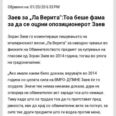
Објавено на: 01/25/20 6:33 PM
Заев за „Ла Верита“:Тоа беше фама
за да се оцрни опозиционерот Заев
Зоран Заев го коментираше пишувањето на
италијанскиот весни „Ла Верита“ за наводно чување во
фиоките на Обвинителството предмет за купување на
гласови од Зоран Заев во 2014 година, тогаш во улога
на градоначалник:
„Ако имале какви било докази, верувајте во 2014
година со целата сила на ВМРО-ДПМНЕ Заев ќе го
осуделе. Значи тие немаа никакви докази, дури не
отворија ни обвинителен акт заради тоа што немаше.
Таму каде што се трудеа тоа да го претстават пред
јавноста, еве до крај со обвинителни акти за поткуп, за
сите тие други предмети што ги водеа против мене,