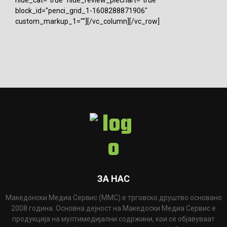
hide_cat="true" hide_review_piechart="true"
block_id="penci_grid_1-1608288871906"
custom_markup_1=""][/vc_column][/vc_row]
ЗА НАС
Македонски Медиа Сервис (ММС) е трговско друштво основано
2008 година. Основна дејност на Македоски Медиа Сервис е
продукција на мултимедијални содржини, кои се објавуваат