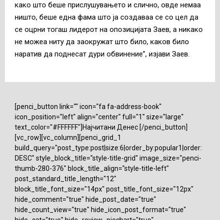
како што беше прислушувањето и слично, овде немаа
ништо, беше една фама што ја создаваа се со цел да
се оцрни тогаш лидерот на опозицијата Заев, а никако
не можеа ниту да заокружат што било, каков било
наратив да поднесат дури обвинение”, изјави Заев.
[penci_button link="" icon="fa fa-address-book"
icon_position="left" align="center" full="1" size="large"
text_color="#FFFFFF"]Најчитани Денес [/penci_button]
[vc_row][vc_column][penci_grid_1
build_query="post_type:post|size:6|order_by:popular1|order:
DESC" style_block_title="style-title-grid" image_size="penci-
thumb-280-376" block_title_align="style-title-left"
post_standard_title_length="12"
block_title_font_size="14px" post_title_font_size="12px"
hide_comment="true" hide_post_date="true"
hide_count_view="true" hide_icon_post_format="true"