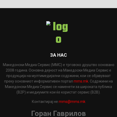
ЗА НАС
Македонски Медиа Сервис (ММС) е трговско друштво основано
2008 година. Основна дејност на Македоски Медиа Сервис е
продукција на мултимедијални содржини, кои се објавуваат
преку основниот информативен портал
mms.mk
. Содржини на
Македонски Медиа Сервис се наменети за широката публика
(B2P) и медиумите кои ќе користат сервис (B2B).
Контактирај не
mms@mms.mk
Горан Гаврилов