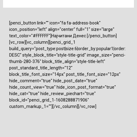
[penci_button link="" icon="fa fa-address-book"
icon_position="left" align="center" full="1" size="large"
text_color="#FFFFFF"]Најчитани Денес [/penci_button]
[vc_row][vc_column][penci_grid_1
build_query="post_type:post|size:6|order_by:popular1|order:
DESC" style_block_title="style-title-grid" image_size="penci-
thumb-280-376" block_title_align="style-title-left"
post_standard_title_length="12"
block_title_font_size="14px" post_title_font_size="12px"
hide_comment="true" hide_post_date="true"
hide_count_view="true" hide_icon_post_format="true"
hide_cat="true" hide_review_piechart="true"
block_id="penci_grid_1-1608288871906"
custom_markup_1=""][/vc_column][/vc_row]