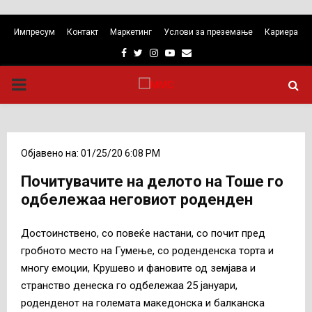
Импресум
Контакт
Маркетинг
Услови за преземање
Кариера
Facebook
Twitter
Instagram
Youtube
Email
PRIMARY
MENU
Објавено на: 01/25/20 6:08 PM
Почитувачите на делото на Тоше го
одбележаа неговиот роденден
Достоинствено, со повеќе настани, со почит пред
гробното место на Гумење, со роденденска торта и
многу емоции, Крушево и фановите од земјава и
странство денеска го одбележаа 25 јануари,
роденденот на големата македонска и балканска