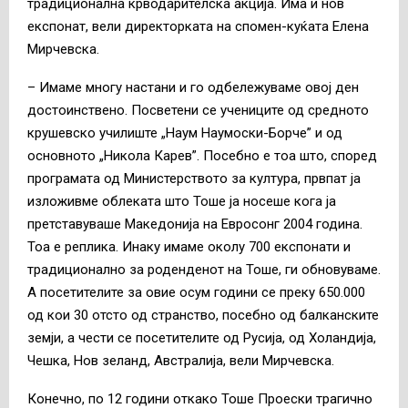
традиционална крводарителска акција. Има и нов
експонат, вели директорката на спомен-куќата Елена
Мирчевска.
– Имаме многу настани и го одбележуваме овој ден
достоинствено. Посветени се учениците од средното
крушевско училиште „Наум Наумоски-Борче” и од
основното „Никола Карев”. Посебно е тоа што, според
програмата од Министерството за култура, првпат ја
изложивме облеката што Тоше ја носеше кога ја
претставуваше Македонија на Евросонг 2004 година.
Тоа е реплика. Инаку имаме околу 700 експонати и
традиционално за роденденот на Тоше, ги обновуваме.
А посетителите за овие осум години се преку 650.000
од кои 30 отсто од странство, посебно од балканските
земји, а чести се посетителите од Русија, од Холандија,
Чешка, Нов зеланд, Австралија, вели Мирчевска.
Конечно, по 12 години откако Тоше Проески трагично