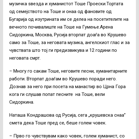
музичка ѕвезда и хуманистот Тоше Проески.Тортата
од семејството на Тоше и онаа од фановите од
Бугарија од изутрината им се делеа на посетителите на
вечното почивалиште на Тоше на Гумење.Арена
Сидоркина, Москва, Русија вторпат доаѓа во Крушево
само за Тоше, за неговата музика, ангелскиот глас и за
чувствата што тој ги предизвикува и 12 години по
неговата смрт.
– Многу го сакам Тоше, неговите песни, хуманитарните
работи. Вторпат доаѓам во Крушево поради него.
Дознав за него при посета на манастир во Црна Гора
кога ги слушав попат песните на Тоше, вели
Сидоркина.
Наташа Кондрашова од Русија, сега „крушевска снаа”
смета дека Тоше пред се, беше голем човек.
– Прво го чувствувам како човек, голем хуманист, со