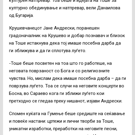
културен натпревар. Тоа беше и идејата на Тоше за
културно обединување и натпревар, вели Данаилова
од Бугарија.
Крушевчанецот Јане Андрески, поранешен
градоначалник на Крушево и добар познавач и близок
на Тоше истакнува дека тој имаше посебна дарба да
ги зближува и да ги сплотува луѓето.
-Тоше беше посветен на тоа што го работеше, на
неговата поврзаност со Бога и со религиозните
чувства. Но, мислам дека имаше посебна дарба – да ги
поврзува луѓето. Тоа се случи на неговите концерти во
Босна, во Сараево кога ги зближи луѓето кои
претходно се гледаа преку нишанот, изјави Андрески.
Спомен куќата на Гумење беше средиште на сеќавање
и повеќе настани: цртежи и лични творби за Тоше,
уникатни изработки, преработки на неговите песни,