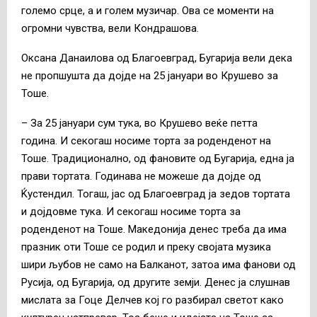
големо срце, а и голем музичар. Ова се моменти на
огромни чувства, вели Кондрашова.
Оксана Данаилова од Благоевград, Бугарија вели дека
не пропшушта да дојде на 25 јануари во Крушево за
Тоше.
– За 25 јануари сум тука, во Крушево веќе петта
година. И секогаш носиме торта за роденденот на
Тоше. Традиционално, од фановите од Бугарија, една ја
прави тортата. Годинава не можеше да дојде од
Ќустендил. Тогаш, јас од Благоевград ја зедов тортата
и дојдовме тука. И секогаш носиме торта за
роденденот на Тоше. Македонија денес треба да има
празник оти Тоше се родил и преку својата музика
шири љубов не само на Балканот, затоа има фанови од
Русија, од Бугарија, од другите земји. Денес ја слушнав
мислата за Гоце Делчев кој го разбирал светот како