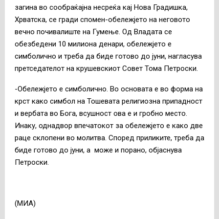
загина во сообраќајна несреќа кај Нова Градишка,
Хрватска, се гради спомен-обележјето на неговото
вечно почивалиште на Гумење. Од Владата се
обезбедени 10 милиона денари, обележјето е
симболично и треба да биде готово до јуни, нагласува
претседателот на крушевскиот Совет Тома Петроски.
-Обележјето е симболично. Во основата е во форма на
крст како симбол на Тошевата религиозна припадност
и вербата во Бога, всушност ова е и гробно место.
Инаку, однадвор впечатокот за обележјето е како две
раце склопени во молитва. Според приликите, треба да
биде готово до јуни, а може и порано, објаснува
Петроски.
(МИА)