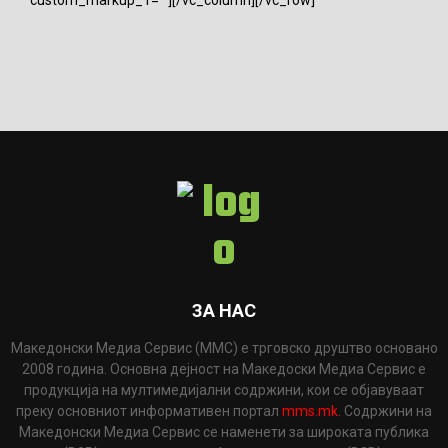
ЗА НАС
Македонски Медиа Сервис (ММС) е трговско друштво основано
2008 година. Основна дејност на Македоски Медиа Сервис е
продукција на мултимедијални содржини, кои се објавуваат
преку основниот информативен портал
mms.mk
. Содржини на
Македонски Медиа Сервис се наменети за широката публика