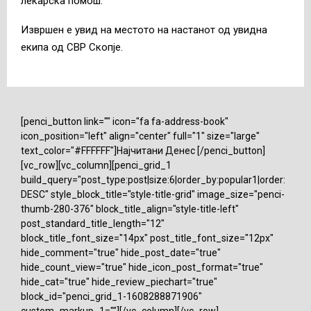
лекарска помош.
Извршен е увид на местото на настанот од увидна
екипа од СВР Скопје.
[penci_button link="" icon="fa fa-address-book"
icon_position="left" align="center" full="1" size="large"
text_color="#FFFFFF"]Најчитани Денес [/penci_button]
[vc_row][vc_column][penci_grid_1
build_query="post_type:post|size:6|order_by:popular1|order:
DESC" style_block_title="style-title-grid" image_size="penci-
thumb-280-376" block_title_align="style-title-left"
post_standard_title_length="12"
block_title_font_size="14px" post_title_font_size="12px"
hide_comment="true" hide_post_date="true"
hide_count_view="true" hide_icon_post_format="true"
hide_cat="true" hide_review_piechart="true"
block_id="penci_grid_1-1608288871906"
custom_markup_1=""][/vc_column][/vc_row]