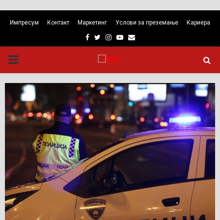
Импресум
Контакт
Маркетинг
Услови за преземање
Кариера
Facebook
Twitter
Instagram
Youtube
Email
PRIMARY
MENU