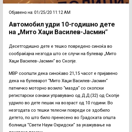
Објавено на: 01/25/20 11:12 AM
Автомобил удри 10-годишно дете
на „Мито Хаџи Василев-Јасмин“
Десетгодишно дете е тешко повредено синоќа во
сообраќајна незгода што се случи на булевар „Мито
Хаџи Василев-Јасмин“ во Скопје.
МВР соопшти дека синоќаво 21,15 часот е пријавено
дека на булеварот “Мито Хаџи Василев-Јасмин“
патничко моторно возило “мазда“ со скопски
регистарски ознаки управувано од Д.Д.(32) од Скопје
удрило во дете пешак на возраст од 10 години. Во
незгодата со тешки телесни повреди се здобило
детето, по што било пренесено во Градската општа
болница “Свети Наум Охридски“ за укажување на