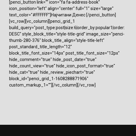
[penci_button link="" icon="fa fa-address-book"
icon_position="left" align="center" full="1" size="large"
text_color="#FFFFFF"]Најчитани Денес [/penci_button]
[vc_row][vc_column][penci_grid_1
build_query="post_type:post|size:6|order_by:popular1|order:
DESC" style_block_title="style-title-grid" image_size="penci-
thumb-280-376" block_title_align="style-title-left"
post_standard_title_length="12"
block_title_font_size="14px" post_title_font_size="12px"
hide_comment="true" hide_post_date="true"
hide_count_view="true" hide_icon_post_format="true"
hide_cat="true" hide_review_piechart="true"
block_id="penci_grid_1-1608288871906"
custom_markup_1=""][/vc_column][/vc_row]