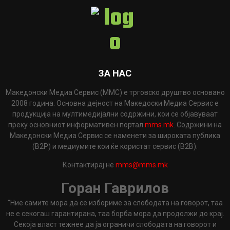
ЗА НАС
Македонски Медиа Сервис (ММС) е трговско друштво основано
2008 година. Основна дејност на Македоски Медиа Сервис е
продукција на мултимедијални содржини, кои се објавуваат
преку основниот информативен портал
mms.mk
. Содржини на
Македонски Медиа Сервис се наменети за широката публика
(B2P) и медиумите кои ќе користат сервис (B2B).
Контактирај не
mms@mms.mk
Горан Гаврилов
"Ние самите мора да се избориме за слободата на говорот, таа
не е секогаш гарантирана, таа борба мора да продолжи до крај.
Секоја власт тежнее да ја ограничи слободата на говорот и