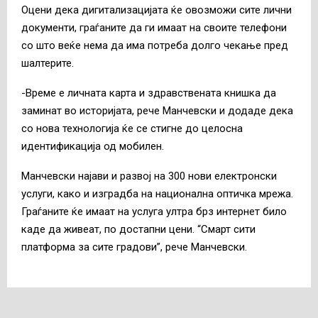
Оцени дека дигитализацијата ќе овозможи сите лични
документи, граѓаните да ги имаат на своите телефони
со што веќе нема да има потреба долго чекање пред
шалтерите.
-Време е личната карта и здравствената книшка да
заминат во историјата, рече Манчевски и додаде дека
со нова технологија ќе се стигне до целосна
идентификација од мобилен.
Манчевски најави и развој на 300 нови електронски
услуги, како и изградба на национална оптичка мрежа.
Граѓаните ќе имаат на услуга ултра брз интернет било
каде да живеат, по достапни цени. “Смарт сити
платформа за сите градови”, рече Манчевски.