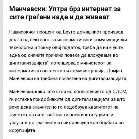
Манчевски: Ултра брз интернет за
сите граѓани каде и да живеат
Највисокиот процент од Бруто домашниот производ
доаѓа од секторот за информатички и комуникациски
технологии и токму овој податок, треба да ни е уште
една од силните причини повеќе да вложуваме во
дигитализацијата”, потенцираше министерот за
информатичко општество и администрација, Дамјан
Манчевски на трибина посветена на дигитализацијата.
Манчевски, како што стои во соопштението од СДСМ,
ги истакна придобивките од дигитализацијата за што
рече дека значително го подобрува квалитетот на
животот на сите граѓани, ги носи институциите и
услугите до граѓаните и придонесува кон борбата со
корупцијата.