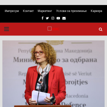
Импресум
Контакт
Маркетинг
Услови за преземање
Кариера
Facebook
Twitter
Instagram
Youtube
Email
PRIMARY
MENU