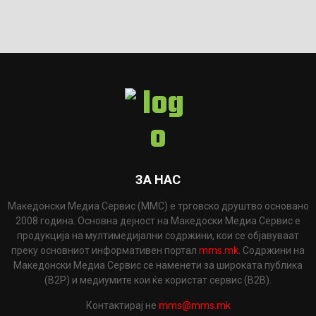
ЗА НАС
Македонски Медиа Сервис (ММС) е трговско друштво основано
2008 година. Основна дејност на Македоски Медиа Сервис е
продукција на мултимедијални содржини, кои се објавуваат
преку основниот информативен портал
mms.mk
. Содржини на
Македонски Медиа Сервис се наменети за широката публика
(B2P) и медиумите кои ќе користат сервис (B2B).
Контактирај не
mms@mms.mk