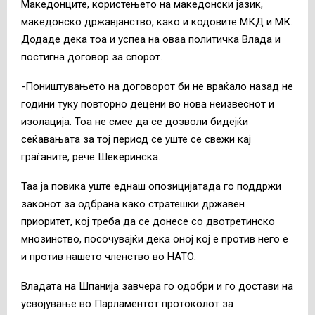
Македонците, користењето на македонски јазик,
македонско државјанство, како и кодовите МКД и МК.
Додаде дека тоа и успеа на оваа политичка Влада и
постигна договор за спорот.
-Поништувањето на договорот би не враќало назад не
години туку повторно децени во нова неизвеснот и
изолација. Тоа не смее да се дозволи бидејќи
сеќавањата за тој период се уште се свежи кај
граѓаните, рече Шекеринска.
Таа ја повика уште еднаш опозицијатада го поддржи
законот за одбрана како стратешки државен
приоритет, кој треба да се донесе со двотретинско
мнозинство, посочувајќи дека оној кој е против него е
и против нашето членство во НАТО.
Владата на Шпанија завчера го одобри и го достави на
усвојување во Парламентот протоколот за