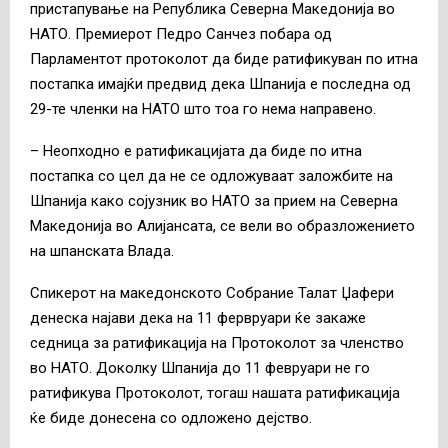
пристапување на Република Северна Македонија во
НАТО. Премиерот Педро Санчез побара од
Парламентот протоколот да биде ратификуван по итна
постапка имајќи предвид дека Шпанија е последна од
29-те членки на НАТО што тоа го нема направено.
– Неопходно е ратификацијата да биде по итна
постапка со цел да не се одложуваат заложбите на
Шпанија како сојузник во НАТО за прием на Северна
Македонија во Алијансата, се вели во образложението
на шпанската Влада.
Спикерот на македонското Собрание Талат Џафери
денеска најави дека на 11 фервруари ќе закаже
седница за ратификација на Протоколот за членство
во НАТО. Доколку Шпанија до 11 февруари не го
ратификува Протоколот, тогаш нашата ратификација
ќе биде донесена со одложено дејство.