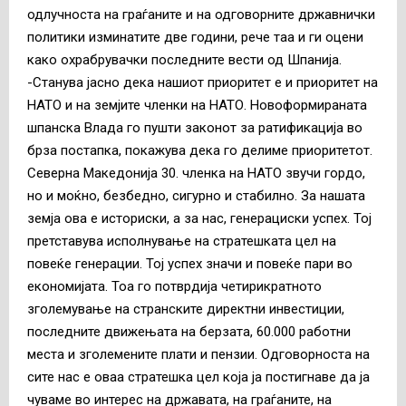
одлучноста на граѓаните и на одговорните државнички
политики изминатите две години, рече таа и ги оцени
како охрабрувачки последните вести од Шпанија.
-Станува јасно дека нашиот приоритет е и приоритет на
НАТО и на земјите членки на НАТО. Новоформираната
шпанска Влада го пушти законот за ратификација во
брза постапка, покажува дека го делиме приоритетот.
Северна Македонија 30. членка на НАТО звучи гордо,
но и моќно, безбедно, сигурно и стабилно. За нашата
земја ова е историски, а за нас, генерациски успех. Тој
претставува исполнување на стратешката цел на
повеќе генерации. Тој успех значи и повеќе пари во
економијата. Тоа го потврдија четирикратното
зголемување на странските директни инвестиции,
последните движењата на берзата, 60.000 работни
места и зголемените плати и пензии. Одговорноста на
сите нас е оваа стратешка цел која ја постигнаве да ја
чуваме во интерес на државата, на граѓаните, на