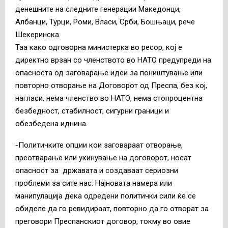
денешните на следните генерации Македонци,
Албанци, Турци, Роми, Власи, Срби, Бошњаци, рече
Шекеринска.
Таа како одговорна министерка во ресор, кој е
директно врзан со членството во НАТО предупреди на
опасноста од заговарање идеи за поништување или
повторно отворање на Договорот од Преспа, без кој,
нагласи, нема членство во НАТО, нема стопроцентна
безбедност, стабилност, сигурни граници и
обезбедена иднина.
-Политичките опции кои заговараат отворање,
преотварање или укинување на договорот, носат
опасност за државата и создаваат сериозни
проблеми за сите нас. Најновата намера или
манипулација дека одредени политички сили ќе се
обиделе да го ревидираат, повторно да го отворат за
преговори Преспанскиот договор, токму во овие