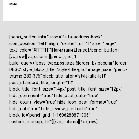
миа
[penci_button link="" icon="fa fa-address-book"
icon_position="left" align="center" full="1" size="large"
text_color="#FFFFFF"]Најчитани Денес [/penci_button]
[vc_row][vc_column][penci_grid_1
build_query="post_type:post|size:6|order_by:popular1|order:
DESC" style_block_title="style-title-grid" image_size="penci-
thumb-280-376" block_title_align="style-title-left"
post_standard_title_length="12"
block_title_font_size="14px" post_title_font_size="12px"
hide_comment="true" hide_post_date="true"
hide_count_view="true" hide_icon_post_format="true"
hide_cat="true" hide_review_piechart="true"
block_id="penci_grid_1-1608288871906"
custom_markup_1=""][/vc_column][/vc_row]