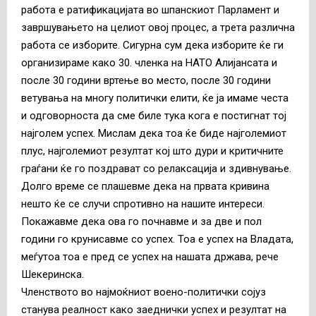
работа е ратификацијата во шпанскиот Парламент и
завршувањето на целиот овој процес, а трета различна
работа се изборите. Сигурна сум дека изборите ќе ги
организираме како 30. членка на НАТО Алијансата и
после 30 години вртење во место, после 30 години
ветувања на многу политички елити, ќе ја имаме честа
и одговорноста да сме биле тука кога е постигнат тој
најголем успех. Мислам дека тоа ќе биде најголемиот
плус, најголемиот резултат кој што дури и критичните
граѓани ќе го поздрават со релаксација и здивнување.
Долго време се плашевме дека на првата кривина
нешто ќе се случи спротивно на нашите интереси.
Покажавме дека ова го почнавме и за две и пол
години го крунисавме со успех. Тоа е успех на Владата,
меѓутоа тоа е пред се успех на нашата држава, рече
Шекеринска.
Членството во најмоќниот воено-политички сојуз
станува реалност како заеднички успех и резултат на