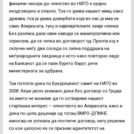
финални чекори до членство во НАТО е крајно
неодговорно и опасно. Тоа го урива нашиот имиџ како
држава, тоа ја урива довербата која во нас ја има не
само Алијансата, туку и највлијателните земји членки.
Без разлика дали овие наводи се манипулативни или
сериозни, да се чепка во договорот од Преспа кој е
склучен меѓу два соседа со силна поддршка на
меѓународната заедница е исто како повторно овде
на Балканот да се пали бурето барут, рече
министерката за одбрана.
Таа потсети дека по Букурешкиот самит на НАТО во
2008. беше јасно укажано дека без договор со Грција
за името не можеме да го оствариме нашиот
стартешки интерес – членството во Алијансата, како и
дека по цела деценија од тогаш ВМРО-ДПМНЕ
никогаш не успеала да постигне договор, ниту решение
со кое целосно ќе се признае идентитетот на