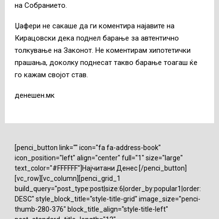
на Собранието.
Џафери не сакаше да ги коментира најавите на
Кирацовски дека поднел барање за автентично
толкување на Законот. Не коментирам хипотетички
прашања, доколку поднесат такво барање тоагаш ќе
го кажам својот став.
денешен.мк
[penci_button link="" icon="fa fa-address-book"
icon_position="left" align="center" full="1" size="large"
text_color="#FFFFFF"]Најчитани Денес [/penci_button]
[vc_row][vc_column][penci_grid_1
build_query="post_type:post|size:6|order_by:popular1|order:
DESC" style_block_title="style-title-grid" image_size="penci-
thumb-280-376" block_title_align="style-title-left"