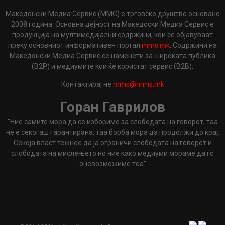
Македонски Медиа Сервис (ММС) е трговско друштво основано
2008 година. Основна дејност на Македоски Медиа Сервис е
продукција на мултимедијални содржини, кои се објавуваат
преку основниот информативен портал
mms.mk
. Содржини на
Македонски Медиа Сервис се наменети за широката публика
(B2P) и медиумите кои ќе користат сервис (B2B).
Контактирај не
mms@mms.mk
Горан Гаврилов
"Ние самите мора да се избориме за слободата на говорот, таа
не е секогаш гарантирана, таа борба мора да продолжи до крај.
Секоја власт тежнее да ја ограничи слободата на говорот и
слободата на мислењето но ние како медиуми мораме да го
оневозможиме тоа"