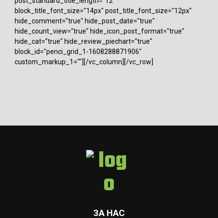
post_standard_title_length="12"
block_title_font_size="14px" post_title_font_size="12px"
hide_comment="true" hide_post_date="true"
hide_count_view="true" hide_icon_post_format="true"
hide_cat="true" hide_review_piechart="true"
block_id="penci_grid_1-1608288871906"
custom_markup_1=""][/vc_column][/vc_row]
ЗА НАС