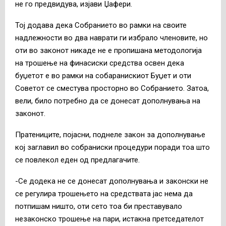
не го предвидува, изјави Џафери.
Тој додава дека Собранието во рамки на своите
надлежности во два наврати ги избрало членовите, но
оти во законот никаде не е пропишана методологија
на трошење на финасиски средства освен дека
буџетот е во рамки на собаранискиот Буџет и оти
Советот се сместува просторно во Собранието. Затоа,
вели, било потребно да се донесат дополнувања на
законот.
Пратениците, појасни, поднеле закон за дополнување
кој заглавил во собраниски процедури поради тоа што
се повлекол еден од предлагачите.
-Се додека не се донесат дополнувања и законски не
се регулира трошењето на средствата јас нема да
потпишам ништо, оти сето тоа би преставувало
незаконско трошење на пари, истакна претседателот