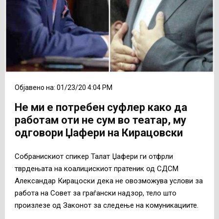
Објавено на: 01/23/20 4:04 PM
Не ми е потребен суфлер како да
работам оти не сум во театар, му
одговори Џафери на Кирацовски
Собранискиот спикер Талат Џафери ги отфрли
тврдењата на коалицискиот пратеник од СДСМ
Александар Кирацоски дека не овозможува услови за
работа на Совет за граѓански надзор, тело што
произлезе од Законот за следење на комуникациите.