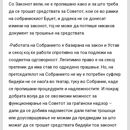
Со Законот вели, не е пропишано како и за што треба
да се трошат средствата за Советот, кои се во рамки
на собранискиот Буџет, и додека не се донесат
измени на законот, тој не може да потпише никаков
документ за трошење на средствата.
-Работата на Собранието е базирана на закон и Устав
и секој кој ќе работи спротивно на тоа подлежи на
соодветна одговорност. Легитимно право е на секој
пратеник да има став по одредено прашање. Но, на
претседателот на Собранието не му е потребен суфлер
бидејќи не се наоѓа во театар, туку во Собрание, каде
се пропишани процедурите и надлежностите. И покрај
добрата волја да се овозможи можност за
функционирање на Советот за граѓански надзор –
дали да се добива надоместок дали патни трошоци
или доусовршување не можам да предвидам за што
можат да се трошат средствата бидејќи тоа законот