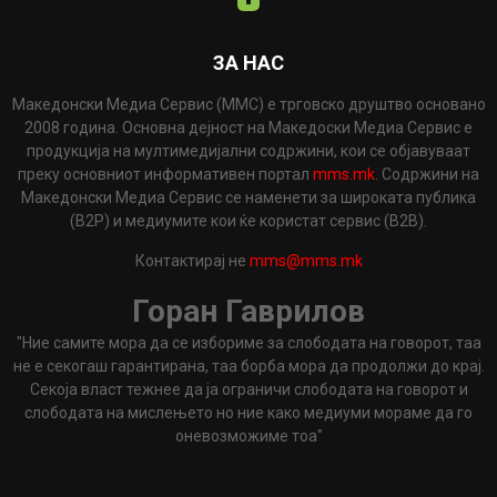
ЗА НАС
Македонски Медиа Сервис (ММС) е трговско друштво основано
2008 година. Основна дејност на Македоски Медиа Сервис е
продукција на мултимедијални содржини, кои се објавуваат
преку основниот информативен портал
mms.mk
. Содржини на
Македонски Медиа Сервис се наменети за широката публика
(B2P) и медиумите кои ќе користат сервис (B2B).
Контактирај не
mms@mms.mk
Горан Гаврилов
"Ние самите мора да се избориме за слободата на говорот, таа
не е секогаш гарантирана, таа борба мора да продолжи до крај.
Секоја власт тежнее да ја ограничи слободата на говорот и
слободата на мислењето но ние како медиуми мораме да го
оневозможиме тоа"