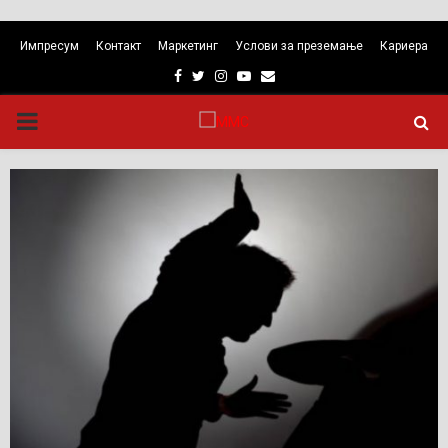
Импресум
Контакт
Маркетинг
Услови за преземање
Кариера
Facebook
Twitter
Instagram
Youtube
Email
PRIMARY
MENU