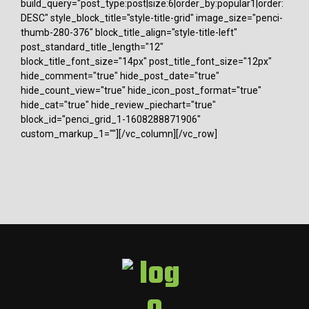
build_query="post_type:post|size:6|order_by:popular1|order:
DESC" style_block_title="style-title-grid" image_size="penci-
thumb-280-376" block_title_align="style-title-left"
post_standard_title_length="12"
block_title_font_size="14px" post_title_font_size="12px"
hide_comment="true" hide_post_date="true"
hide_count_view="true" hide_icon_post_format="true"
hide_cat="true" hide_review_piechart="true"
block_id="penci_grid_1-1608288871906"
custom_markup_1=""][/vc_column][/vc_row]