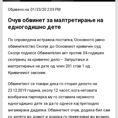
Објавено на: 01/23/20 2:03 PM
Очув обвинет за малтретирање на
едногодишно дете
По спроведена истражна постапка, Основното јавно
обвинителство Скопје до Основниот кривичен суд
Скопје поднесе Обвинителен акт против 34-годишен
скопјанец за кривично дело – Запуштање и
малтретирање на дете од член 201 став 1 од
Кривичниот законик.
Обвинетиот се товари дека го сторил делото на
23.12.2019 година, околу 12 часот, кога неговата
вонбрачна партнерка му го оставила нејзиното
едногодишно дете за да го однесе кај претходно
ангажирана дадилка. Обвинетиот очув, додека бил сам
со детето во домот и додека го превезувал во возило,