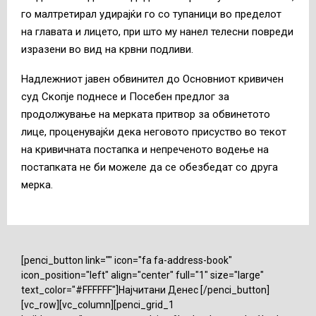
го малтретирал удирајќи го со тупаници во пределот
на главата и лицето, при што му нанел телесни повреди
изразени во вид на крвни подливи.
Надлежниот јавен обвинител до Основниот кривичен
суд Скопје поднесе и Посебен предлог за
продолжување на мерката притвор за обвинетото
лице, проценувајќи дека неговото присуство во текот
на кривичната постапка и непреченото водење на
постапката не би можеле да се обезбедат со друга
мерка.
[penci_button link="" icon="fa fa-address-book"
icon_position="left" align="center" full="1" size="large"
text_color="#FFFFFF"]Најчитани Денес [/penci_button]
[vc_row][vc_column][penci_grid_1