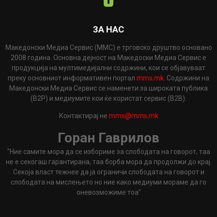
ЗА НАС
Македонски Медиа Сервис (ММС) е трговско друштво основано
2008 година. Основна дејност на Македоски Медиа Сервис е
продукција на мултимедијални содржини, кои се објавуваат
преку основниот информативен портал
mms.mk
. Содржини на
Македонски Медиа Сервис се наменети за широката публика
(B2P) и медиумите кои ќе користат сервис (B2B).
Контактирај не
mms@mms.mk
Горан Гаврилов
"Ние самите мора да се избориме за слободата на говорот, таа
не е секогаш гарантирана, таа борба мора да продолжи до крај.
Секоја власт тежнее да ја ограничи слободата на говорот и
слободата на мислењето но ние како медиуми мораме да го
оневозможиме тоа"