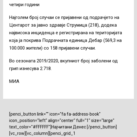
четири години
Најголем број случаи се пријавени од подрачјето на
Центарот за јавно здравје Струмица (218), додека
највисока инциденца е регистрирана на територијата
која ја покрива Подрачната единица Дебар (569,3 на
100.000 жители) со 158 пријавени случаи.
Во сезоната 2019/2020, вкупниот број заболени од
грип изнесува 2.718.
МИА
[penci_button link="" icon="fa fa-address-book"
icon_position="left" align="center" full="1" size="large"
text_color="#FFFFFF"]Најчитани Денес [/penci_button]
[vc_row][vc_column][penci_grid_1