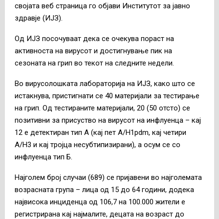
својата веб страница го објави Институтот за јавно
здравје (ИЈЗ).
Од ИЈЗ посочуваат дека се очекува пораст на
активноста на вирусот и достигнување пик на
сезоната на грип во текот на следните недели.
Во вирусолошката лабораторија на ИЈЗ, како што се
истакнува, пристигнати се 40 материјали за тестирање
на грип. Од тестираните материјали, 20 (50 отсто) се
позитивни за присуство на вирусот на инфлуенца – кај
12 е детектиран тип А (кај пет A/H1pdm, кај четири
A/H3 и кај тројца несубтипизирани), а осум се со
инфлуенца тип Б.
Најголем број случаи (689) се пријавени во најголемата
возрасната група – лица од 15 до 64 години, додека
највисока инциденца од 106,7 на 100.000 жители е
регистрирана кај најмалите, децата на возраст до