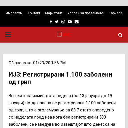
Импресум
Контакт
Маркетинг
Услови за преземање
Кариера
Facebook
Twitter
Instagram
Youtube
Email
PRIMARY
MENU
Објавено на: 01/23/20 1:56 PM
ИЈЗ: Регистрирани 1.100 заболени
од грип
Во текот на изминатата недела (од 13 јануари до 19
јануари) во државава се регистрирани 1.100 заболени
од грип, што е зголемување за 88,7 отсто споредено
со неделата пред неа кога беа регистрирани 583
заболени, се наведува во извештајот што денеска на