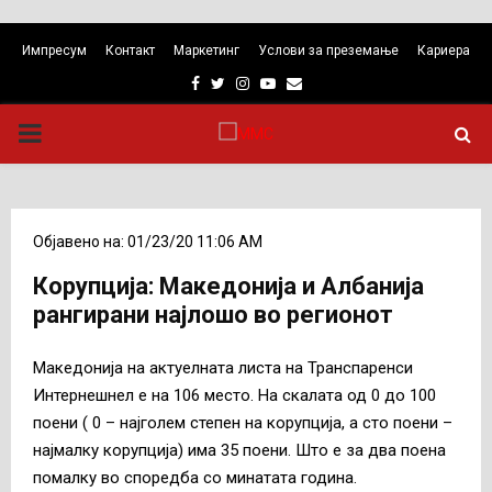
Импресум
Контакт
Маркетинг
Услови за преземање
Кариера
Facebook
Twitter
Instagram
Youtube
Email
PRIMARY
MENU
Објавено на: 01/23/20 11:06 AM
Корупција: Македонија и Албанија
рангирани најлошо во регионот
Македонија на актуелната листа на Транспаренси
Интернешнел е на 106 место. На скалата од 0 до 100
поени ( 0 – најголем степен на корупција, а сто поени –
најмалку корупција) има 35 поени. Што е за два поена
помалку во споредба со минатата година.