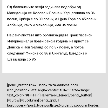
Од балканските земји годинава подобри од
Македонија се Косово и Босна и Херцеговина со 36
поени, Србија е со 39 поени, а Црна Гора со 45 поени.
Албанија, како и Макеонија, има 35 поени.
На ранг-листата што организацијата Транспаренси
Интернешнел ја прави секоја година, на врвот се
Данска и Нов Зеланд со по 87 поени, а потоа
следуваат Финска со 86 и Сингапур, Шведска и
Швајцарија со 85.
[penci_button link="" icon="fa fa-address-book"
icon_position="left" align="center" full="1" size="large"
text_color="#FFFFFF"]Најчитани Денес [/penci_button]
[vc_row][vc_column][penci_grid_1
build_query="post_type:post|size:6|order_by:popular1|order: