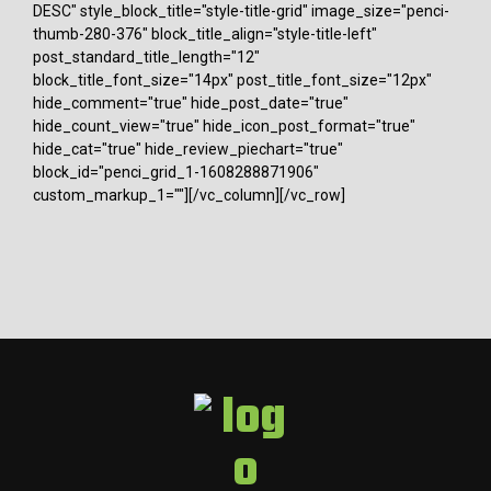
DESC" style_block_title="style-title-grid" image_size="penci-
thumb-280-376" block_title_align="style-title-left"
post_standard_title_length="12"
block_title_font_size="14px" post_title_font_size="12px"
hide_comment="true" hide_post_date="true"
hide_count_view="true" hide_icon_post_format="true"
hide_cat="true" hide_review_piechart="true"
block_id="penci_grid_1-1608288871906"
custom_markup_1=""][/vc_column][/vc_row]