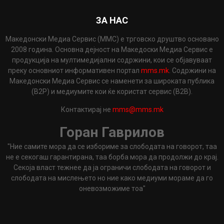
ЗА НАС
Македонски Медиа Сервис (ММС) е трговско друштво основано
2008 година. Основна дејност на Македоски Медиа Сервис е
продукција на мултимедијални содржини, кои се објавуваат
преку основниот информативен портал
mms.mk
. Содржини на
Македонски Медиа Сервис се наменети за широката публика
(B2P) и медиумите кои ќе користат сервис (B2B).
Контактирај не
mms@mms.mk
Горан Гаврилов
"Ние самите мора да се избориме за слободата на говорот, таа
не е секогаш гарантирана, таа борба мора да продолжи до крај.
Секоја власт тежнее да ја ограничи слободата на говорот и
слободата на мислењето но ние како медиуми мораме да го
оневозможиме тоа"