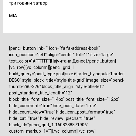
три години затвор.
MIA
[penci_button link="" icon="fa fa-address-book"
icon_position="left" align="center" full="1" size="large"
text_color="#FFFFFF"]Најчитани Денес [/penci_button]
[vc_row][vc_column][penci_grid_1
build_query="post_type:post|size:6|order_by:popular1|order:
DESC" style_block_title="style-title-grid" image_size="penci-
thumb-280-376" block_title_align="style-title-left"
post_standard_title_length="12"
block_title_font_size="14px" post_title_font_size="12px"
hide_comment="true" hide_post_date="true"
hide_count_view="true" hide_icon_post_format="true"
hide_cat="true" hide_review_piechart="true"
block_id="penci_grid_1-1608288871906"
custom_markup_1=""][/vc_column][/vc_row]