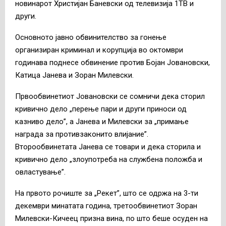
новинарот Христијан Баневски од телевизија 1ТВ и
други.
Основното јавно обвинителство за гонење
организиран криминал и корупција во октомври
годинава поднесе обвинение против Бојан Јовановски,
Катица Јанева и Зоран Милевски.
Првообвинетиот Јовановски се сомничи дека сторил
кривично дело „перење пари и други приноси од
казниво дело”, а Јанева и Милевски за „примање
награда за противзаконито влијание”.
Второобвинетата Јанева се товари и дека сторила и
кривично дело „злоупотреба на службена положба и
овластување”.
На првото рочиште за „Рекет”, што се одржа на 3-ти
декември минатата година, третообвинетиот Зоран
Милевски-Кичеец призна вина, по што беше осуден на