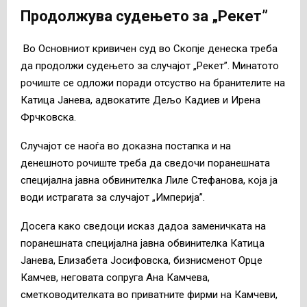
Продолжува судењето за „Рекет”
Во Основниот кривичен суд во Скопје денеска треба
да продолжи судењето за случајот „Рекет”. Минатото
рочиште се одложи поради отсуство на бранителите на
Катица Јанева, адвокатите Дељо Кадиев и Ирена
Фрчковска.
Случајот се наоѓа во доказна постапка и на
денешното рочиште треба да сведочи поранешната
специјална јавна обвинителка Лиле Стефанова, која ја
води истрагата за случајот „Империја”.
Досега како сведоци исказ дадоа заменичката на
поранешната специјална јавна обвинителка Катица
Јанева, Елизабета Јосифовска, бизнисменот Орце
Камчев, неговата сопруга Ана Камчева,
сметководителката во приватните фирми на Камчеви,