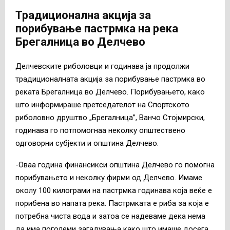
Традиционална акција за
порибување пастрмка на река
Брегалница во Делчево
Делчевските риболовци и годинава ја продолжи
традиционалната акција за порибување пастрмка во
реката Брегалница во Делчево. Порибувањето, како
што информираше претседателот на Спортското
риболовно друштво „Брегалница”, Ванчо Стојмирски,
годинава го потпомогнаа неколку општествено
одговорни субјекти и општина Делчево.
-Оваа година финансикси општина Делчево го помогна
порибувањето и неколку фирми од Делчево. Имаме
околу 100 килограми на пастрмка годинава која веќе е
порибена во напата река. Пастрмката е риба за која е
потребна чиста вода и затоа се надеваме дека нема
да има поголеми загадувања како што имаше досега,