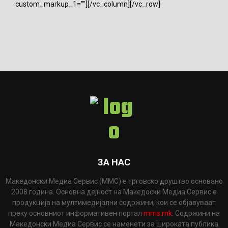
custom_markup_1=""][/vc_column][/vc_row]
ЗА НАС
Македонски Медиа Сервис (ММС) е трговско друштво основано
2008 година. Основна дејност на Македоски Медиа Сервис е
продукција на мултимедијални содржини, кои се објавуваат
преку основниот информативен портал
mms.mk
. Содржини на
Македонски Медиа Сервис се наменети за широката публика