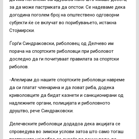
за да може пастрмката да опстои. Се надеваме дека
догодина поголем број на општествено одговорни
субјекти ќе се вклучат во порибувањето, истакна
Стојмирски.
Ѓорѓи Синдраковски, риболовец од Делчево им
порача на спортските риболовци при риболовот
доследно да ги почитуваат правилата за спортски
риболов.
-Апелирам до нашите спортските риболовци навреме
да си платат членарина и да ловат риба, додека
криволовците да бидат казнети и санкционирани од
надлежните органи, полицијата и риболовното
друштво, рече Синдраковски.
Делечвските риболовци додадоа дека акцијата се
спроведува во зимски услови затоа што само тогаш