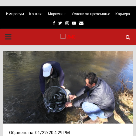
Импресум
Контакт
Маркетинг
Услови за преземање
Кариера
Facebook
Twitter
Instagram
Youtube
Email
PRIMARY
MENU
Објавено на: 01/22/20 4:29 PM