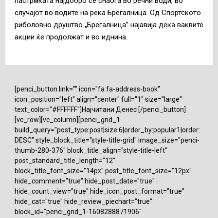
пастрмката најдобро се снаоѓа во речни води, во
случајот во водите на река Брегалница. Од Спортското
риболовно друштво „Брегалница” најавија дека ваквите
акции ќе продолжат и во иднина.
[penci_button link="" icon="fa fa-address-book"
icon_position="left" align="center" full="1" size="large"
text_color="#FFFFFF"]Најчитани Денес [/penci_button]
[vc_row][vc_column][penci_grid_1
build_query="post_type:post|size:6|order_by:popular1|order:
DESC" style_block_title="style-title-grid" image_size="penci-
thumb-280-376" block_title_align="style-title-left"
post_standard_title_length="12"
block_title_font_size="14px" post_title_font_size="12px"
hide_comment="true" hide_post_date="true"
hide_count_view="true" hide_icon_post_format="true"
hide_cat="true" hide_review_piechart="true"
block_id="penci_grid_1-1608288871906"