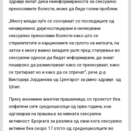
здравје велат дека неинформираноста за сексуално
преносливите болести, може да биде голем проблем.
„Многу млади луѓе се соочуваат со последиците од
ненавремено дијагностицирани и нелекувани
сексуално преносливи болести како што се
стерилитетите и карциномите на грлото на матката, па
затоа е многу важно младите уште пред стапување во
сексуални односи да бидат информирани, да знаат
пошироко да размислуваат како се пренесуваат, како
се третираат но и како да се спречат“, рече д-р
Викторија Јорданова од Центарот за јавно здравје од
Штип.
Преку анонимни анкетни прашалници, со проектот беа
опфатени сите средношколци од прва година, кои
одговараа на прашања за нивната сексуална
активност. Бројката за разлика од лани кога сексуално
активни беа скоро 17 отсто од средношколците во