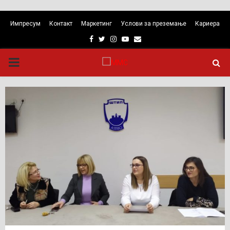
Импресум
Контакт
Маркетинг
Услови за преземање
Кариера
Facebook
Twitter
Instagram
Youtube
Email
PRIMARY
MENU