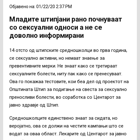
Објавено на: 01/22/20 2:37 PM
Младите штипјани рано почнуваат
со сексуални односи а не се
доволно информирани
14 отсто од штипските средношколци во прва година,
се сексуално активни, но немаат знаење за
превентивните мерки. Не знаат како се третираат
сексуалните болести, ниту пак како се пренесуваат.
Ова го покажаа тестовите, кои беа дел од проектот на
Општината Штип за подигање на свеста за сексуално
преносливи болести, во соработка со Центарот за
јавно здравје од Штип.
Средношколците единствено знаат за сидата, но
веројатно, ова се должи на честите кампањи што се
водат за оваа област. Лекарите од Центарот за јавно