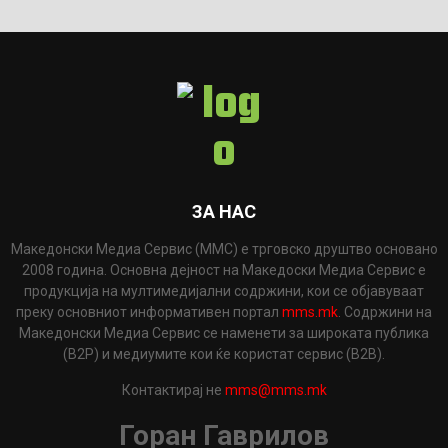
ЗА НАС
Македонски Медиа Сервис (ММС) е трговско друштво основано
2008 година. Основна дејност на Македоски Медиа Сервис е
продукција на мултимедијални содржини, кои се објавуваат
преку основниот информативен портал
mms.mk
. Содржини на
Македонски Медиа Сервис се наменети за широката публика
(B2P) и медиумите кои ќе користат сервис (B2B).
Контактирај не
mms@mms.mk
Горан Гаврилов