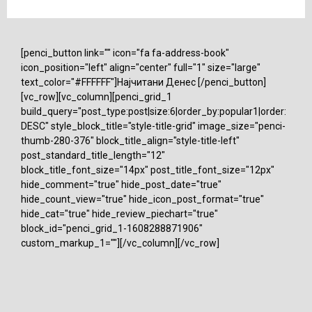
[penci_button link="" icon="fa fa-address-book"
icon_position="left" align="center" full="1" size="large"
text_color="#FFFFFF"]Најчитани Денес [/penci_button]
[vc_row][vc_column][penci_grid_1
build_query="post_type:post|size:6|order_by:popular1|order:
DESC" style_block_title="style-title-grid" image_size="penci-
thumb-280-376" block_title_align="style-title-left"
post_standard_title_length="12"
block_title_font_size="14px" post_title_font_size="12px"
hide_comment="true" hide_post_date="true"
hide_count_view="true" hide_icon_post_format="true"
hide_cat="true" hide_review_piechart="true"
block_id="penci_grid_1-1608288871906"
custom_markup_1=""][/vc_column][/vc_row]