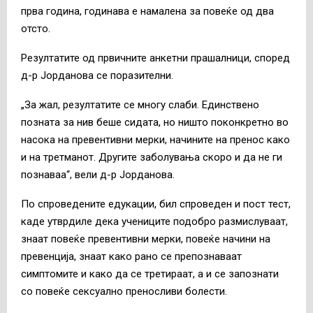
прва година, годинава е намалена за повеќе од два
отсто.
Резултатите од првичните анкетни прашалници, според
д-р Јорданова се поразителни.
„За жал, резултатите се многу слаби. Единствено
позната за нив беше сидата, но ништо поконкретно во
насока на превентивни мерки, начините на пренос како
и на третманот. Другите заболувања скоро и да не ги
познаваа“, вели д-р Јорданова.
По спроведените едукации, бил спроведен и пост тест,
каде утврдиле дека учениците подобро размислуваат,
знаат повеќе превентивни мерки, повеќе начини на
превенција, знаат како рано се препознаваат
симптомите и како да се третираат, а и се запознати
со повеќе сексуално преносливи болести.