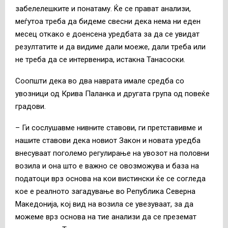
забелелешките и понатаму. Ќе се прават анализи,
меѓутоа треба да бидеме свесни дека нема ни еден
месец откако е доенсена уредбата за да се увидат
резултатите и да видиме дали моеже, дали треба или
не треба да се интервенира, истакна Танасоски.
Соопшти дека во два наврата имале средба со
увозници од Крива Паланка и другата група од повеќе
градови.
– Ги сослушавме нивните ставови, ги претставивме и
нашите ставови дека новиот Закон и новата уредба
внесуваат поголемо регулирање на увозот на половни
возила и она што е важно се овозможува и база на
податоци врз основа на кои вистински ќе се согледа
кое е реалното загадување во Република Северна
Македонија, кој вид на возила се увезуваат, за да
можеме врз основа на тие анализи да се преземат