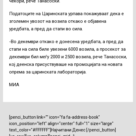
чекори, рече Танасоски.
Податоците на Царинската урпава покажуваат дека е
зголемен увозот на возила откако е објавена
уредбата, а пред да стапи во сила.
-Во декември откако е донесена уредбата, а пред да
стапи на сила биле увезени 6000 возила, а просекот за
декември бил меѓу 2000 и 2500 возила, рече Танасоски,
кој деенска присуствуваше на промоцијата на новата
опрема за царинската лабораторија.
МИА
[penci_button link="" icon="fa fa-address-book"
icon_position="left" align="center" full="1" size="large"
text_color="#FFFFFF"]Најчитани Денес [/penci_button]