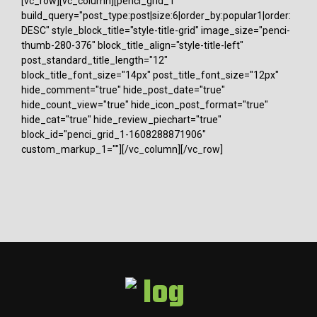
[vc_row][vc_column][penci_grid_1
build_query="post_type:post|size:6|order_by:popular1|order:
DESC" style_block_title="style-title-grid" image_size="penci-
thumb-280-376" block_title_align="style-title-left"
post_standard_title_length="12"
block_title_font_size="14px" post_title_font_size="12px"
hide_comment="true" hide_post_date="true"
hide_count_view="true" hide_icon_post_format="true"
hide_cat="true" hide_review_piechart="true"
block_id="penci_grid_1-1608288871906"
custom_markup_1=""][/vc_column][/vc_row]