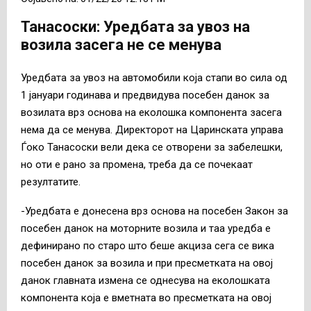
Танасоски: Уредбата за увоз на
возила засега не се менува
Уредбата за увоз на автомобили која стапи во сила од
1 јануари годинава и предвидува посебен данок за
возилата врз основа на еколошка компонента засега
нема да се менува. Директорот на Царинската управа
Ѓоко Танасоски вели дека се отворени за забелешки,
но оти е рано за промена, треба да се почекаат
резултатите.
-Уредбата е донесена врз основа на посебен Закон за
посебен данок на моторните возила и таа уредба е
дефинирано по старо што беше акциза сега се вика
посебен данок за возила и при пресметката на овој
данок главната измена се однесува на еколошката
компонента која е вметната во пресметката на овој