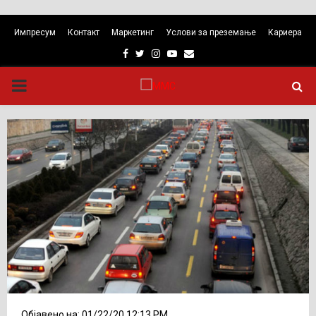
Импресум
Контакт
Маркетинг
Услови за преземање
Кариера
Facebook
Twitter
Instagram
Youtube
Email
PRIMARY
MENU
Објавено на: 01/22/20 12:13 PM