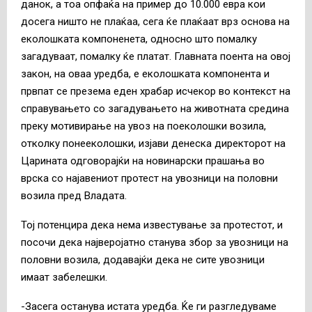
данок, а тоа опфаќа на пример до 10.000 евра кои
досега ништо не плаќаа, сега ќе плаќаат врз основа на
еколошката компоненета, односно што помалку
загадуваат, помалку ќе платат. Главната поента на овој
закон, на оваа уредба, е еколошката компонента и
првпат се презема еден храбар исчекор во контекст на
справувањето со загадувањето на животната средина
преку мотивирање на увоз на поеколошки возила,
отколку понееколошки, изјави денеска директорот на
Царината одговорајќи на новинарски прашања во
врска со најавениот протест на увозници на половни
возила пред Владата.
Тој потенцира дека нема известување за протестот, и
посочи дека најверојатно станува збор за увозници на
половни возила, додавајќи дека не сите увозници
имаат забелешки.
-Засега останува истата уредба. Ќе ги разгледуваме