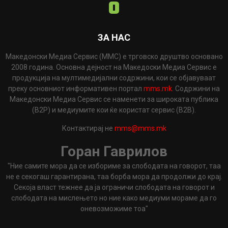
ЗА НАС
Македонски Медиа Сервис (ММС) е трговско друштво основано
2008 година. Основна дејност на Македоски Медиа Сервис е
продукција на мултимедијални содржини, кои се објавуваат
преку основниот информативен портал
mms.mk
. Содржини на
Македонски Медиа Сервис се наменети за широката публика
(B2P) и медиумите кои ќе користат сервис (B2B).
Контактирај не
mms@mms.mk
Горан Гаврилов
"Ние самите мора да се избориме за слободата на говорот, таа
не е секогаш гарантирана, таа борба мора да продолжи до крај.
Секоја власт тежнее да ја ограничи слободата на говорот и
слободата на мислењето но ние како медиуми мораме да го
оневозможиме тоа"