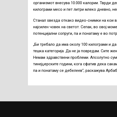
организмот внесува 10.000 калории. Тврди дек
килограми месо и пет литри млеко дневно, н
Станал ѕвезда откако видео-снимки на кои в
најсилен човек на светот. Сепак, во овој мом
потенцијални сопруги, па и понатаму е во пот
„Би требало да има околу 100 килограми и да
тешка категорија. Да не ја повредам. Сите ж
Немам здравствени проблеми. Апсолутно сум 
тинејџерските години, кога сфатив дека сака
па и понатаму се дебелеев“, раскажува Арбаб