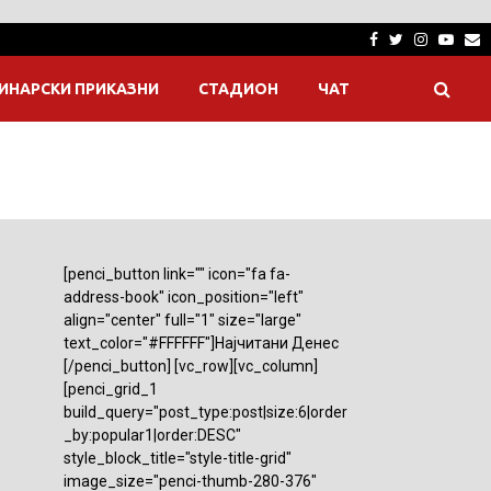
Facebook
Twitter
Instagra
Yout
E
ИНАРСКИ ПРИКАЗНИ
СТАДИОН
ЧАТ
[penci_button link="" icon="fa fa-
address-book" icon_position="left"
align="center" full="1" size="large"
text_color="#FFFFFF"]Најчитани Денес
[/penci_button] [vc_row][vc_column]
[penci_grid_1
build_query="post_type:post|size:6|order
_by:popular1|order:DESC"
style_block_title="style-title-grid"
image_size="penci-thumb-280-376"