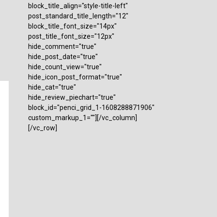
block_title_align="style-title-left"
post_standard_title_length="12"
block_title_font_size="14px"
post_title_font_size="12px"
hide_comment="true"
hide_post_date="true"
hide_count_view="true"
hide_icon_post_format="true"
hide_cat="true"
hide_review_piechart="true"
block_id="penci_grid_1-1608288871906"
custom_markup_1=""][/vc_column]
[/vc_row]