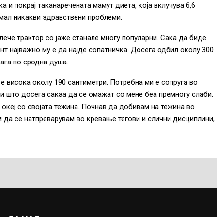
а и покрај таканаречената мамут диета, која вклучува 6,6
емал никакви здравствени проблеми.
лече трактор со јаже станале многу популарни. Сака да биде
ент најважно му е да најде сопатничка. Досега одбил околу 300
рага по сродна душа.
 е висока околу 190 сантиметри. Потребна ми е сопруга во
ени што досега сакаа да се омажат со мене беа премногу слаби.
океј со својата тежина. Почнав да добивам на тежина во
м да се натпреварувам во кревање тегови и слични дисциплини,
.