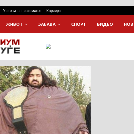
Услови за преземање
Кариера
ЖИВОТ
ЗАБАВА
СПОРТ
ВИДЕО
НОВ