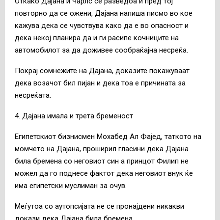
Откако Дајана и Чарлс се разведоа и пред тој
повторно да се ожени, Дајана напиша писмо во кое
кажува дека се чувствува како да е во опасност и
дека некој планира да и ги расипе кочниците на
автомобилот за да доживее сообраќајна несреќа.
Покрај сомнежите на Дајана, доказите покажуваат
дека возачот бил пијан и дека тоа е причината за
несреќата.
4. Дајана имала и трета бременост
Египетскиот бизнисмен Мохабед Ал Фајед, таткото на
момчето на Дајана, проширил гласини дека Дајана
била бремена со неговиот син а принцот Филип не
можел да го поднесе фактот дека неговиот внук ќе
има египетски муслиман за очув.
Меѓутоа со аутопсијата не се пронајдени никакви
докази дека Дајана била бремена.