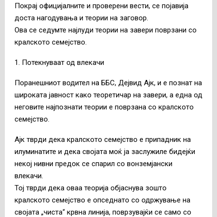
Покрај официјалните и проверени вести, се појавија
доста нагодувања и теории на заговор.
Ова се седумте најлуди теории на завери поврзани со
кралското семејство.
1. Потекнуваат од влекачи
Поранешниот водител на ББС, Дејвид Ајк, и е познат на
широката јавност како теоретичар на завери, а една од
неговите најпознати теории е поврзана со кралското
семејство.
Ајк тврди дека кралското семејство е припадник на
илуминатите и дека својата моќ ја заслужиле бидејќи
некој нивни предок се спарил со вонземјански
влекачи.
Тој тврди дека оваа теорија објаснува зошто
кралското семејство е опседнато со одржување на
својата „чиста“ крвна линија, поврзувајќи се само со