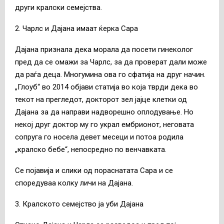
други кралски семејства.
2. Чарлс и Дајана имаат ќерка Сара
Дајана признала дека морала да посети гинеколог
пред да се омажи за Чарлс, за да проверат дали може
да раѓа деца. Многумина ова го сфатија на друг начин.
„Глоуб“ во 2014 објави статија во која тврди дека во
текот на прегледот, докторот зел јајце клетки од
Дајана за да направи надворешно оплодување. Но
некој друг доктор му го украл ембрионот, неговата
сопруга го носела девет месеци и потоа родила
„кралско бебе“, непосредно по венчавката.
Се појавија и слики од пораснатата Сара и се
споредуваа колку личи на Дајана.
3. Кралското семејство ја уби Дајана