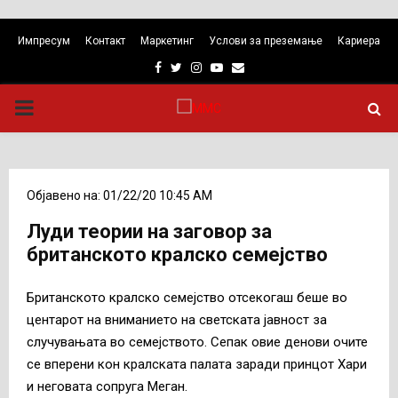
Импресум
Контакт
Маркетинг
Услови за преземање
Кариера
Facebook
Twitter
Instagram
Youtube
Email
PRIMARY
MENU
Објавено на: 01/22/20 10:45 AM
Луди теории на заговор за
британското кралско семејство
Британското кралско семејство отсекогаш беше во
центарот на вниманието на светската јавност за
случувањата во семејството. Сепак овие денови очите
се вперени кон кралската палата заради принцот Хари
и неговата сопруга Меган.