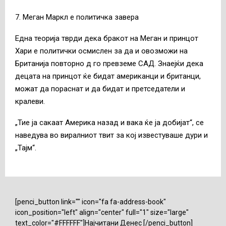
7. Меган Маркл е политичка завера
Една теорија тврди дека бракот на Меган и принцот
Хари е политички осмислен за да и овозможи на
Британија повторно д го превземе САД. Знаејќи дека
децата на принцот ќе бидат американци и британци,
можат да пораснат и да бидат и претседатели и
кралеви.
„Тие ја сакаат Америка назад и вака ќе ја добијат“, се
наведува во виралниот твит за кој известуваше дури и
„Тајм“.
[penci_button link="" icon="fa fa-address-book"
icon_position="left" align="center" full="1" size="large"
text_color="#FFFFFF"]Најчитани Денес [/penci_button]