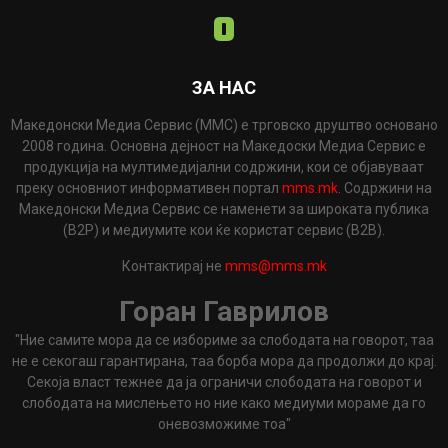
ЗА НАС
Македонски Медиа Сервис (ММС) е трговско друштво основано
2008 година. Основна дејност на Македоски Медиа Сервис е
продукција на мултимедијални содржини, кои се објавуваат
преку основниот информативен портал
mms.mk
. Содржини на
Македонски Медиа Сервис се наменети за широката публика
(B2P) и медиумите кои ќе користат сервис (B2B).
Контактирај не
mms@mms.mk
Горан Гаврилов
"Ние самите мора да се избориме за слободата на говорот, таа
не е секогаш гарантирана, таа борба мора да продолжи до крај.
Секоја власт тежнее да ја ограничи слободата на говорот и
слободата на мислењето но ние како медиуми мораме да го
оневозможиме тоа"