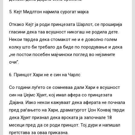
5. Кејт Мидлтон најмила сурогат мајка
Откако Кејт ја роди принцезата Шарлот, се проширија
гласини дека таа всушност никогаш не родила дете.
Некои тврдеа дека стомакот не и е доволно голем
колку што би требало да биде по породување и дека
„не постои посебен мајчински поглед во нејзините
очи“.
6. Принцот Хари не е син на Чарлс
Со години луѓето се сомневаа дали Хари е всушност
син на Џејмс Хјуит, кој имал афера со принцезата
Дајана. Иако некои кажуваат дека аферата не почнала
пред раѓањето на Хари, драматургот Џон Конвај тврди
дека Хјуит признал дека врската ја започнале 18
месеци пред да се роди принцот. Тој дури и напишал
претстава за оваа приказна.