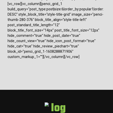
[vc_row][vc_column][penci_grid_1
build_query="post_type:post|size:6|order_by:popular1|order:
DESC" style_block_title="style-title-grid" image_size="penci-
thumb-280-376" block_title_align="style-title-left"
post_standard_title_length="12"
block_title_font_size="14px" post_title_font_size="12px"
hide_comment="true" hide_post_date="true"
hide_count_view="true" hide_icon_post_format="true"
hide_cat="true" hide_review_piechart="true"
block_id="penci_grid_1-1608288871906"
custom_markup_1=""][/vc_column][/vc_row]