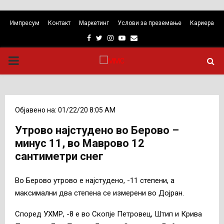
Импресум
Контакт
Маркетинг
Услови за преземање
Кариера
Facebook
Twitter
Instagram
Youtube
Email
PRIMARY
MENU
Објавено на: 01/22/20 8:05 AM
Утрово најстудено во Берово –
минус 11, во Маврово 12
сантиметри снег
Во Берово утрово е најстудено, -11 степени, а
максимални два степена се измерени во Дојран.
Според УХМР, -8 е во Скопје Петровец, Штип и Крива