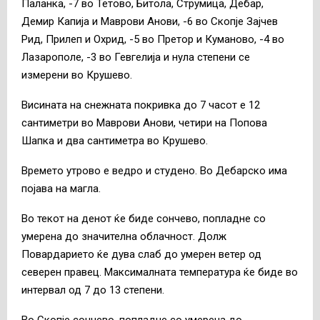
Паланка, -7 во Тетово, Битола, Струмица, Дебар,
Демир Капија и Маврови Анови, -6 во Скопје Зајчев
Рид, Прилеп и Охрид, -5 во Претор и Куманово, -4 во
Лазарополе, -3 во Гевгелија и нула степени се
измерени во Крушево.
Висината на снежната покривка до 7 часот е 12
сантиметри во Маврови Анови, четири на Попова
Шапка и два сантиметра во Крушево.
Времето утрово е ведро и студено. Во Дебарско има
појава на магла.
Во текот на денот ќе биде сончево, попладне со
умерена до значителна облачност. Долж
Повардарието ќе дува слаб до умерен ветер од
северен правец. Максималната температура ќе биде во
интервал од 7 до 13 степени.
Во Скопје сончево, попладне со умерена до