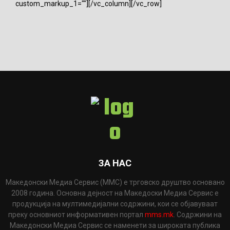
custom_markup_1=""][/vc_column][/vc_row]
ЗА НАС
Македонски Медиа Сервис (ММС) е трговско друштво основано
2008 година. Основна дејност на Македоски Медиа Сервис е
продукција на мултимедијални содржини, кои се објавуваат
преку основниот информативен портал
mms.mk
. Содржини на
Македонски Медиа Сервис се наменети за широката публика