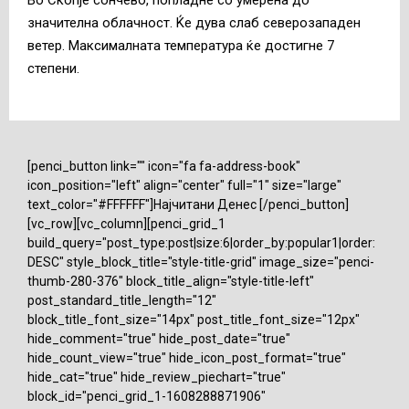
значителна облачност. Ќе дува слаб северозападен
ветер. Максималната температура ќе достигне 7
степени.
[penci_button link="" icon="fa fa-address-book"
icon_position="left" align="center" full="1" size="large"
text_color="#FFFFFF"]Најчитани Денес [/penci_button]
[vc_row][vc_column][penci_grid_1
build_query="post_type:post|size:6|order_by:popular1|order:
DESC" style_block_title="style-title-grid" image_size="penci-
thumb-280-376" block_title_align="style-title-left"
post_standard_title_length="12"
block_title_font_size="14px" post_title_font_size="12px"
hide_comment="true" hide_post_date="true"
hide_count_view="true" hide_icon_post_format="true"
hide_cat="true" hide_review_piechart="true"
block_id="penci_grid_1-1608288871906"