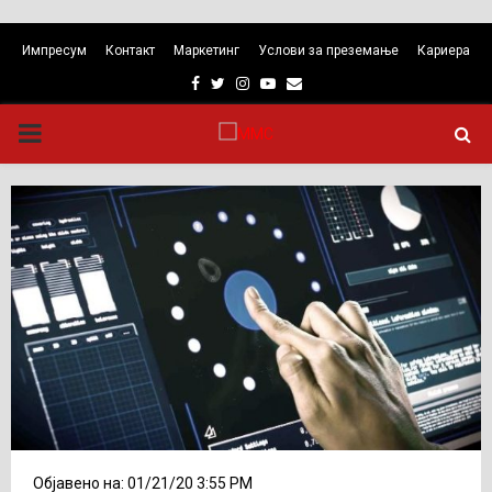
Импресум
Контакт
Маркетинг
Услови за преземање
Кариера
Facebook
Twitter
Instagram
Youtube
Email
PRIMARY
MENU
Објавено на: 01/21/20 3:55 PM