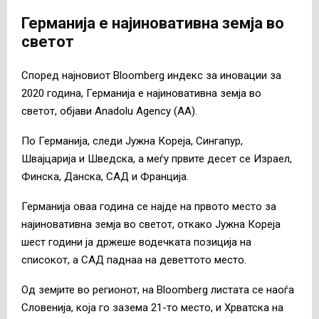
Германија е најиновативна земја во
светот
Според најновиот Bloomberg индекс за иновации за
2020 година, Германија е најиновативна земја во
светот, објави Anadolu Agency (AA).
По Германија, следи Јужна Кореја, Сингапур,
Швајцарија и Шведска, а меѓу првите десет се Израел,
Финска, Данска, САД и Франција.
Германија оваа година се најде на првото место за
најиновативна земја во светот, откако Јужна Кореја
шест години ја држеше водечката позиција на
списокот, а САД паднаа на деветтото место.
Од земјите во регионот, на Bloomberg листата се наоѓа
Словенија, која го зазема 21-то место, и Хрватска на