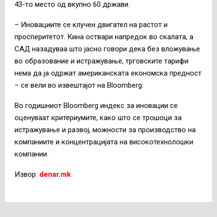
43-то место од вкупно 60 држави.
– Иновациите се клучен двигател на растот и
просперитетот. Кина оствари напредок во скалата, а
САД назадуваа што јасно говори дека без вложување
во образование и истражување, трговските тарифи
нема да ја одржат американската економска предност
– се вели во извештајот на Bloomberg.
Во годишниот Bloomberg индекс за иновации се
оценуваат критериумите, како што се трошоци за
истражување и развој, можности за производство на
компаниите и концентрацијата на високотехнолошки
компании.
Извор:
denar.mk