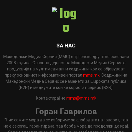
ЗА НАС
Македонски Медиа Сервис (ММС) е трговско друштво основано
2008 година. Основна дејност на Македоски Медиа Сервис е
продукција на мултимедијални содржини, кои се објавуваат
преку основниот информативен портал
mms.mk
. Содржини на
Македонски Медиа Сервис се наменети за широката публика
(B2P) и медиумите кои ќе користат сервис (B2B).
Контактирај не
mms@mms.mk
Горан Гаврилов
"Ние самите мора да се избориме за слободата на говорот, таа
не е секогаш гарантирана, таа борба мора да продолжи до крај.