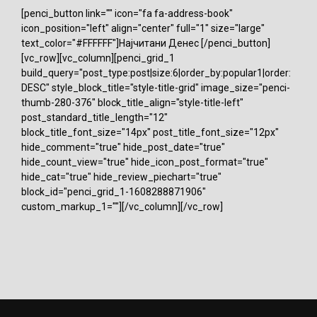
[penci_button link="" icon="fa fa-address-book"
icon_position="left" align="center" full="1" size="large"
text_color="#FFFFFF"]Најчитани Денес [/penci_button]
[vc_row][vc_column][penci_grid_1
build_query="post_type:post|size:6|order_by:popular1|order:
DESC" style_block_title="style-title-grid" image_size="penci-
thumb-280-376" block_title_align="style-title-left"
post_standard_title_length="12"
block_title_font_size="14px" post_title_font_size="12px"
hide_comment="true" hide_post_date="true"
hide_count_view="true" hide_icon_post_format="true"
hide_cat="true" hide_review_piechart="true"
block_id="penci_grid_1-1608288871906"
custom_markup_1=""][/vc_column][/vc_row]