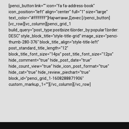
[penci_button link="" icon="fa fa-address-book"
icon_position="left" align="center" full="1" size="large"
text_color="#FFFFFF"]Најчитани Денес [/penci_button]
[vc_row][vc_column][penci_grid_1
build_query="post_type:post|size:6|order_by:popular1|order:
DESC" style_block_title="style-title-grid" image_size="penci-
thumb-280-376" block_title_align="style-title-left"
post_standard_title_length="12"
block_title_font_size="14px" post_title_font_size="12px"
hide_comment="true" hide_post_date="true"
hide_count_view="true" hide_icon_post_format="true"
hide_cat="true" hide_review_piechart="true"
block_id="penci_grid_1-1608288871906"
custom_markup_1=""][/vc_column][/vc_row]