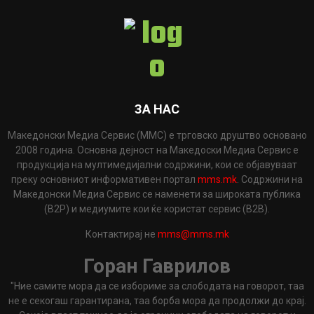
ЗА НАС
Македонски Медиа Сервис (ММС) е трговско друштво основано
2008 година. Основна дејност на Македоски Медиа Сервис е
продукција на мултимедијални содржини, кои се објавуваат
преку основниот информативен портал
mms.mk
. Содржини на
Македонски Медиа Сервис се наменети за широката публика
(B2P) и медиумите кои ќе користат сервис (B2B).
Контактирај не
mms@mms.mk
Горан Гаврилов
"Ние самите мора да се избориме за слободата на говорот, таа
не е секогаш гарантирана, таа борба мора да продолжи до крај.