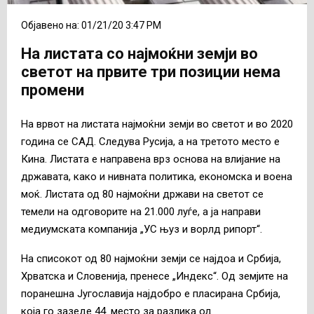
Објавено на: 01/21/20 3:47 PM
На листата со најмоќни земји во
светот на првите три позиции нема
промени
На врвот на листата најмоќни земји во светот и во 2020
година се САД. Следува Русија, а на третото место е
Кина. Листата е направена врз основа на влијание на
државата, како и нивната политика, економска и воена
моќ. Листата од 80 најмоќни држави на светот се
темели на одговорите на 21.000 луѓе, а ја направи
медиумската компанија „УС њуз и ворлд рипорт“.
На списокот од 80 најмоќни земји се најдоа и Србија,
Хрватска и Словенија, пренесе „Индекс“. Од земјите на
поранешна Југославија најдобро е пласирана Србија,
која го зазеде 44. место за разлика од