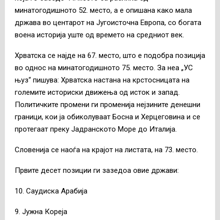
минатогодишното 52. место, а е опишана како мала
држава во центарот на Југоисточна Европа, со богата
воена историја уште од времето на средниот век.
Хрватска се најде на 67. место, што е подобра позиција
во однос на минатогодишното 75. место. За неа „УС
њуз“ пишува: Хрватска настана на крстосницата на
големите историски движења од исток и запад.
Политичките промени ги променија нејзините денешни
граници, кои ја обиколуваат Босна и Херцеговина и се
протегаат преку Јадранското Море до Италија.
Словенија се наоѓа на крајот на листата, на 73. место.
Првите десет позиции ги зазедоа овие држави:
10. Саудиска Арабија
9. Јужна Кореја