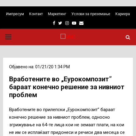
Импресум
Контакт
Маркетинг
Услови за преземање
Кариера
Facebook
Twitter
Instagram
Youtube
Email
PRIMARY
MENU
Објавено на: 01/21/20 1:34 PM
Вработените во „Еурокомпозит”
бараат конечно решение за нивниот
проблем
Вработените во прилепски „Еурокомпозит” бараат
конечно решение за нивниот проблем, односно
згрижување на 64-те лица кои не земаат плати, на кои
не им се исплаќаат придонеси и речиси два месеца се