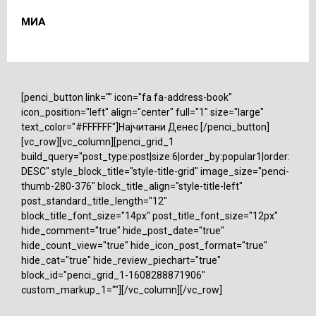
МИА
[penci_button link="" icon="fa fa-address-book"
icon_position="left" align="center" full="1" size="large"
text_color="#FFFFFF"]Најчитани Денес [/penci_button]
[vc_row][vc_column][penci_grid_1
build_query="post_type:post|size:6|order_by:popular1|order:
DESC" style_block_title="style-title-grid" image_size="penci-
thumb-280-376" block_title_align="style-title-left"
post_standard_title_length="12"
block_title_font_size="14px" post_title_font_size="12px"
hide_comment="true" hide_post_date="true"
hide_count_view="true" hide_icon_post_format="true"
hide_cat="true" hide_review_piechart="true"
block_id="penci_grid_1-1608288871906"
custom_markup_1=""][/vc_column][/vc_row]