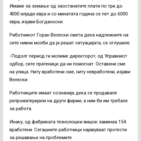
Имаме за земање од заостанатите плати по три до
4000 илјади евра и со минатата година се пет до 6000
евра, изјави Богданоски.
Работникот Горан Велески смета дека надлежните на
сите нивни молби да ја решат ситуацијата, се оглушиле.
-Подолг период ги молиме директорот, од Управниот
одбор, сите пратеници да ни помогнат. Оставени сме
на улица. Ниту вработени сме, ниту невработени, изјави
Велески.
Работниците имаат сознанија дека се продавале
репроматеријали на други фирми, а ним би им требале
за работа.
Инаку, од фабриката технолошки вишок заминаа 154
вработени. Сегашните работници најавуваат протести
за решавање на проблемите.