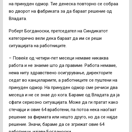
на принуден одмор. Тие денеска повторно се собраа
во дворот на фабриката за да бараат решение од
Владата.
Роберт Богданоски, претседател на Синдикатот
категорично вели дека бараат да им се реши
ситуацијата на работниците.
– Повеќе од четири-пет месеци немаме никаква
работа и не знаеме што да правиме. Работа немаме,
нема ниту здравствено осигурување, директорите
седат во канцелариите, а работниците се пуштени на
принуден одмор. На принуден одмор сме речиси два
месеца и не се знае до кога. Бараме од Владата да ја
сфати сериозно ситуацијата. Може да ги пратат како
стечајци и овие 64 вработени, па потоа нека наоѓаат
решение за фирмата или нешто друго, но да се најде
решение. Значи, бараме да се згрижат овие 64
работници, изјави Богданоски.