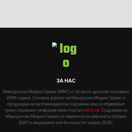
ЗА НАС
Македонски Медиа Сервис (ММС) е трговско друштво основано
2008 година. Основна дејност на Македоски Медиа Сервис е
продукција на мултимедијални содржини, кои се објавуваат
преку основниот информативен портал
mms.mk
. Содржини на
Македонски Медиа Сервис се наменети за широката публика
(B2P) и медиумите кои ќе користат сервис (B2B).