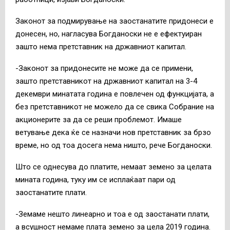
Законот за подмирување на заостанатите придонеси е
донесен, но, нагласува Богданоски не е ефектуиран
зашто нема претставник на државниот капитал.
-Законот за придонесите не може да се примени,
зашто претставникот на државниот капитал на 3-4
декември минатата година е повлечен од функцијата, а
без претставникот не можело да се свика Собрание на
акционерите за да се реши проблемот. Имаше
ветување дека ќе се назначи нов претставник за брзо
време, но од тоа досега нема ништо, рече Богданоски.
Што се однесува до платите, немаат земено за целата
мината година, туку им се исплаќаат пари од
заостанатите плати.
-Земаме нешто линеарно и тоа е од заостанати плати,
а всушност немаме плата земено за цела 2019 година.