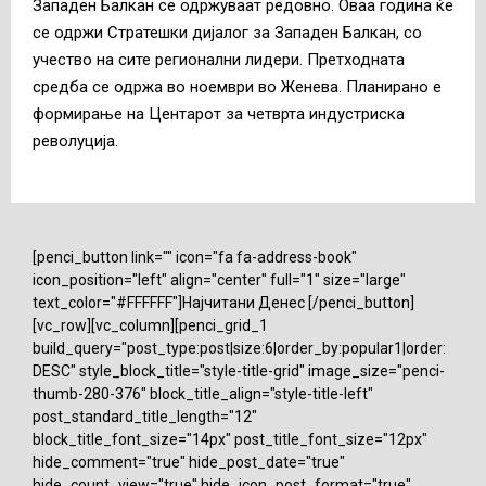
Западен Балкан се одржуваат редовно. Оваа година ќе
се одржи Стратешки дијалог за Западен Балкан, со
учество на сите регионални лидери. Претходната
средба се одржа во ноември во Женева. Планирано е
формирање на Центарот за четврта индустриска
револуција.
[penci_button link="" icon="fa fa-address-book"
icon_position="left" align="center" full="1" size="large"
text_color="#FFFFFF"]Најчитани Денес [/penci_button]
[vc_row][vc_column][penci_grid_1
build_query="post_type:post|size:6|order_by:popular1|order:
DESC" style_block_title="style-title-grid" image_size="penci-
thumb-280-376" block_title_align="style-title-left"
post_standard_title_length="12"
block_title_font_size="14px" post_title_font_size="12px"
hide_comment="true" hide_post_date="true"
hide_count_view="true" hide_icon_post_format="true"