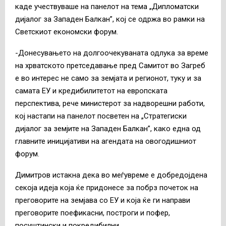
каде учествуваше на панелот на тема „Дипломатски
дијалог за Западен Балкан”, кој се одржа во рамки на
Светскиот економски форум.
-Донесувањето на долгоочекуваната одлука за време
на хрватското претседавање пред Самитот во Загреб
е во интерес не само за земјата и регионот, туку и за
самата ЕУ и кредибилитетот на европската
перспектива, рече министерот за надворешни работи,
кој настапи на панелот посветен на „Стратегиски
дијалог за земјите на Западен Балкан”, како една од
главните иницијативи на агендата на овогодишниот
форум.
Димитров истакна дека во меѓувреме е добредојдена
секоја идеја која ќе придонесе за побрз почеток на
преговорите на земјава со ЕУ и која ќе ги направи
преговорите поефикасни, построги и пофер,
посуштински и покредибилни.