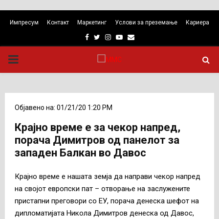
Импресум
Контакт
Маркетинг
Услови за преземање
Кариера
Facebook
Twitter
Instagram
Youtube
Email
PRIMARY
MENU
Објавено на: 01/21/20 1:20 PM
Крајно време е за чекор напред,
порача Димитров од панелoт за
западен Балкан во Давос
Крајно време е нашата земја да направи чекор напред
на својот европски пат – отворање на заслужените
пристапни преговори со ЕУ, порача денеска шефот на
дипломатијата Никола Димитров денеска од Давос,