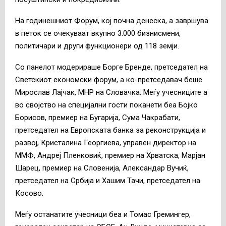
На годинешниот Форум, кој почна денеска, а завршува
в петок се очекуваат вкупно 3.000 бизнисмени,
политичари и други функционери од 118 земји.
Со панелот модерираше Борге Бренде, претседател на
Светскиот економски форум, а ко-претседавач беше
Мирослав Лајчак, МНР на Словачка. Меѓу учесниците а
во својство на специјални гости поканети беа Бојко
Борисов, премиер на Бугарија, Сума Чакрабати,
претседател на Европската банка за реконструкција и
развој, Кристалина Георгиева, управен директор на
ММФ, Андреј Пленковиќ, премиер на Хрватска, Марјан
Шарец, премиер на Словенија, Александар Вучиќ,
претседател на Србија и Хашим Тачи, претседател на
Косово.
Меѓу останатите учесници беа и Томас Гремингер,