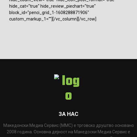
hide_cat="true" hide_review_piechart="true"
block_id="penci_grid_1-1608288871906"
custom_markup_1=""][/vc_column][/vc_row]
ЗА НАС
Македонски Медиа Сервис (ММС) е трговско друштво основано
2008 година. Основна дејност на Македоски Медиа Сервис е