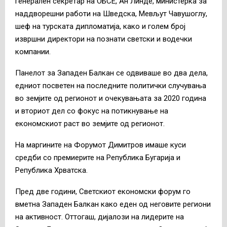
генерален секретар на ОБСЕ, Ан Линде, министерка за
наддворешни работи на Шведска, Мевљут Чавушоглу,
шеф на турската дипломатија, како и голем број
извршни директори на познати светски и водечки
компании.
Панелот за Западен Балкан се одвиваше во два дела,
едниот посветен на последните политички случувања
во земјите од регионот и очекувањата за 2020 година
и вториот дел со фокус на потикнување на
економскиот раст во земјите од регионот.
На маргините на Форумот Димитров имаше куси
средби со премиерите на Република Бугарија и
Република Хрватска.
Пред две години, Светскиот економски форум го
вметна Западен Балкан како еден од неговите региони
на активност. Оттогаш, дијалози на лидерите на