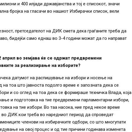
лиони и 400 илјади државјанства и тој е списокот, значи
еална бројка на гласачи во нашиот Избирачки список, вели
езност, претседателот на ДИК смета дека граѓаните треба да
раво, бидејќи само еднаш во 3-4 години можат да го направат
2 април во земјава ќе се одржат предвремени
овките за реализирање на изборите?
очека датумот на распишување на избори и носење на
д на тоа што јавноста подолго време е запозната дека се
ори и со оглед на тоа дека се формираше техничка Влада, која
ирање и подготовка на тие предвремени парламентарни избори,
овка на тие избори. Во таа насока, ние пред некое време
и во ДИК кои треба во наредниот период да спроведат
замениците членови на избирачките одбори, со што многупати
едување на овој процес и од тие причини годинава изменета