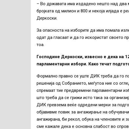
– Во државата има издадено нешто над два ми
бројката од милион и 800 и некоја илјада е р
Деркоски.
За опасноста на изборите да има помала изл
одат да гласаат и да го искористат своето п
тоа.
Господине Деркоски, извесно е дека на 1
парламентарни избори. Како течат подгот
Формално правно се уште ДИК треба да го п
решенија од Собранието, меѓутоа ние со огле
спремаат тие предвремени парламентарни изб
што треба да се грижи исто така за организ
ДИК превзема веќе одредени мерки за подгот
објавивме повик за ангажирање на обучувач
ангажирана, би рекол, обука на членовите и 
сме кажале дека е основна слабост во спров