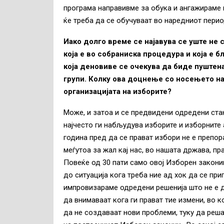
програма направивме за обука и ангажираме 
ќе треба да се обучуваат во наредниот перио
Иако долго време се најавува се уште не 
која е во собраниска процедура и која е б
која деновиве се очекува да биде пуштена
групи. Колку ова доцнење со носењето на
организацијата на изборите?
Може, и затоа и се предвидени одредени ста
најчесто ги набљудува изборите и изборните
година пред да се прават избори не е препо
меѓутоа за жал кај нас, во нашата држава, п
Повеќе од 30 пати само овој Изборен закони
до ситуација кога треба ние ад хок да се пр
импровизараме одредени решенија што не е д
да внимаваат кога ги прават тие измени, во к
да не создаваат нови проблеми, туку да реш