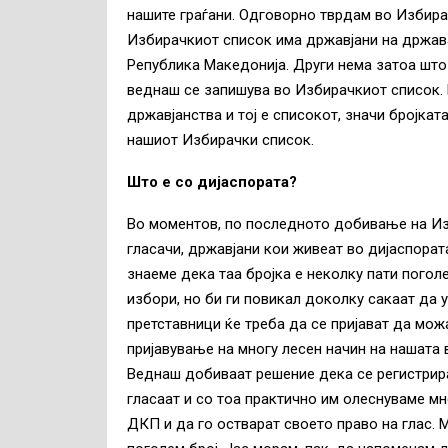
нашите граѓани. Одговорно тврдам во Избира
Избирачкиот список има државјани на држав
Република Македонија. Други нема затоа што 
веднаш се запишува во Избирачкиот список. 
државјанства и тој е списокот, значи бројката
нашиот Избирачки список.
Што е со дијаспората?
Во моментов, по последното добивање на Из
гласачи, државјани кои живеат во дијаспорат
знаеме дека таа бројка е неколку пати погол
избори, но би ги повикал доколку сакаат да 
претставници ќе треба да се пријават да мож
пријавување на многу лесен начин на нашата 
Веднаш добиваат решение дека се регистрира
гласаат и со тоа практично им олеснуваме мно
ДКП и да го остварат своето право на глас. 