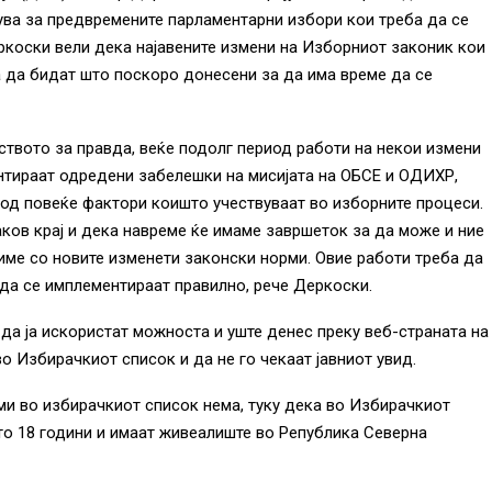
вува за предвремените парламентарни избори кои треба да се
еркоски вели дека најавените измени на Изборниот законик кои
а да бидат што поскоро донесени за да има време да се
ството за правда, веќе подолг период работи на некои измени
нтираат одредени забелешки на мисијата на ОБСЕ и ОДИХР,
 од повеќе фактори коишто учествуваат во изборните процеси.
аков крај и дека навреме ќе имаме завршеток за да може и ние
ме со новите изменети законски норми. Овие работи треба да
 да се имплементираат правилно, рече Деркоски.
да ја искористат можноста и уште денес преку веб-страната на
о Избирачкиот список и да не го чекаат јавниот увид.
ми во избирачкиот список нема, туку дека во Избирачкиот
о 18 години и имаат живеалиште во Република Северна