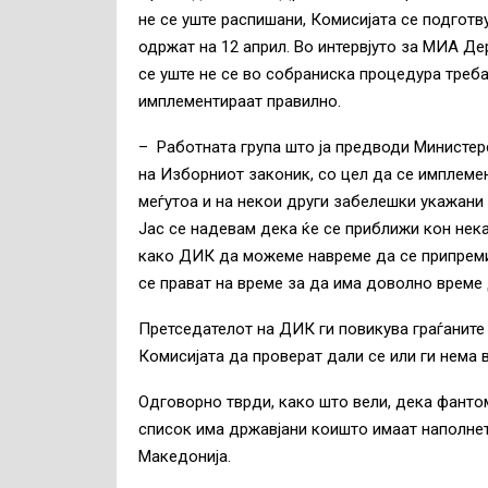
не се уште распишани, Комисијата се подгот
одржат на 12 април. Во интервјуто за МИА Д
се уште не се во собраниска процедура треб
имплементираат правилно.
– Работната група што ја предводи Министер
на Изборниот законик, со цел да се имплеме
меѓутоа и на некои други забелешки укажани
Јас се надевам дека ќе се приближи кон нек
како ДИК да можеме навреме да се припреми
се прават на време за да има доволно време
Претседателот на ДИК ги повикува граѓаните 
Комисијата да проверат дали се или ги нема в
Одговорно тврди, како што вели, дека фанто
список има државјани коишто имаат наполнет
Македонија.