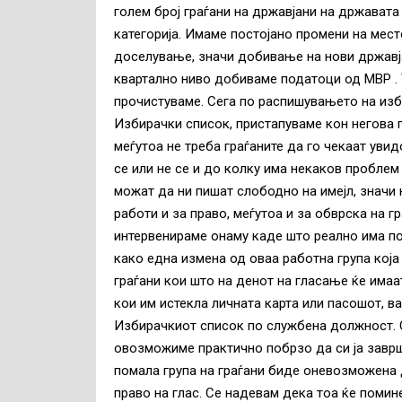
голем број граѓани на државјани на државата
категорија. Имаме постојано промени на мест
доселување, значи добивање на нови државјан
квартално ниво добиваме податоци од МВР . 
прочистуваме. Сега по распишувањето на из
Избирачки список, пристапуваме кон негова 
меѓутоа не треба граѓаните да го чекаат уви
се или не се и до колку има некаков проблем
можат да ни пишат слободно на имејл, значи н
работи и за право, меѓутоа и за обврска на г
интервенираме онаму каде што реално има по
како една измена од оваа работна група која
граѓани кои што на денот на гласање ќе имаат
кои им истекла личната карта или пасошот, 
Избирачкиот список по службена должност. С
овозможиме практично побрзо да си ја заврш
помала група на граѓани биде оневозможена 
право на глас. Се надевам дека тоа ќе помин