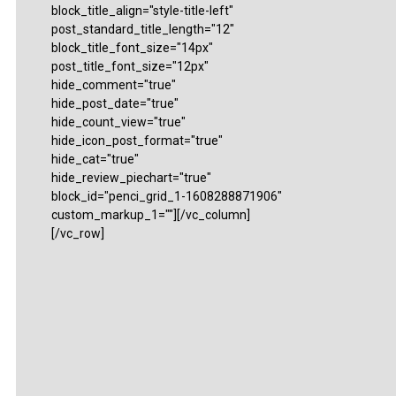
block_title_align="style-title-left"
post_standard_title_length="12"
block_title_font_size="14px"
post_title_font_size="12px"
hide_comment="true"
hide_post_date="true"
hide_count_view="true"
hide_icon_post_format="true"
hide_cat="true"
hide_review_piechart="true"
block_id="penci_grid_1-1608288871906"
custom_markup_1=""][/vc_column]
[/vc_row]