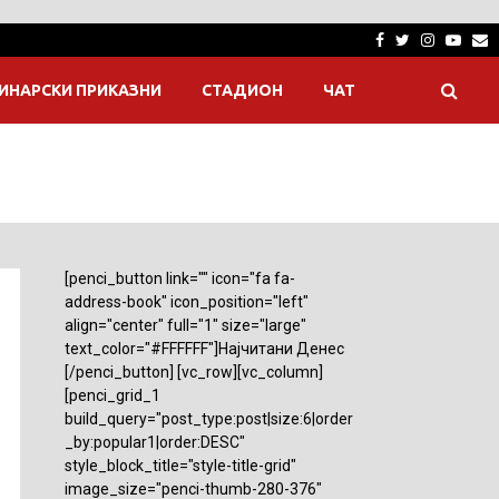
Facebook
Twitter
Instagra
Yout
E
ИНАРСКИ ПРИКАЗНИ
СТАДИОН
ЧАТ
[penci_button link="" icon="fa fa-
address-book" icon_position="left"
align="center" full="1" size="large"
text_color="#FFFFFF"]Најчитани Денес
[/penci_button] [vc_row][vc_column]
[penci_grid_1
build_query="post_type:post|size:6|order
_by:popular1|order:DESC"
style_block_title="style-title-grid"
image_size="penci-thumb-280-376"