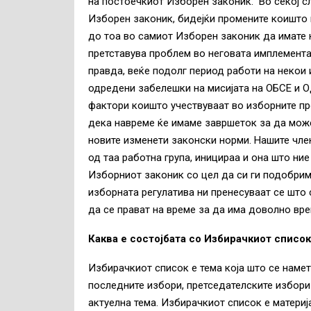
на постоечкиот Изборен законик. Во секој сл
Изборен законик, бидејќи промените коишто 
до тоа во самиот Изборен законик да имате 
претставува проблем во неговата имплемента
правда, веќе подолг период работи на некои
одредени забелешки на мисијата на ОБСЕ и О
фактори коишто учествуваат во изборните про
дека навреме ќе имаме завршеток за да мож
новите изменети законски норми. Нашите чле
од таа работна група, иницираа и она што ни
Изборниот законик со цел да си ги подобрим
изборната регулатива ни пренесуваат се што с
да се прават на време за да има доволно вр
Каква е состојбата со Избирачкиот список
Избирачкиот список е тема која што се намет
последните избори, претседателските избори
актуелна тема. Избирачкиот список е материја