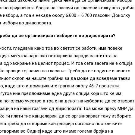
дека има законски лимит дека нема да се организираат избори
лно пријавената бројка на гласачи од гласови колку што добил
е избори, а тоа е некаде околу 6.600 – 6.700 гласови. Доколку
т избори во дијаспората.
треба да се организираат изборите во дијаспората?
ости, гледавме како тоа во светот се работи, има повеќе
ција, меѓутоа најтешко остварлива заради заштитата на
а од хакирање на целиот процес. И тоа сега засега не е опција
е правци тој начин на гласање. Треба да се подигне и нивото
алниот склоп на нашите граѓани за да може да воведеме такви
о, каде што и домицилните граѓани околу 46-7 проценти
ѓутоа ние предложивме една друга опција која што ќе им
 поголемо учество а тоа е на денот на изборите да се отворат
рација на наши граѓани од дијаспората. Тоа може преку МНР да
ќе ги плати тие канцеларии, да се организираат таму изборите
ега треба да отвориме канцеларија согласно постоечките
отвориме во Сиднеј каде што имаме голема бројка на