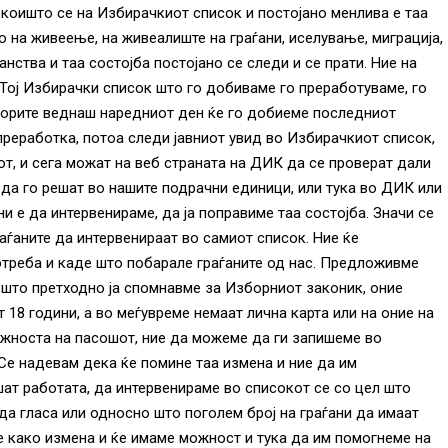
 коишто се на Избирачкиот список и постојано менлива е таа
о на живеење, на живеалиште на граѓани, иселување, миграција,
ства и таа состојба постојано се следи и се прати. Ние на
Тој Избирачки список што го добиваме го преработуваме, го
борите веднаш наредниот ден ќе го добиеме последниот
преработка, потоа следи јавниот увид во Избирачкиот список,
дот, и сега можат на веб страната на ДИК да се проверат дали
 да го решат во нашите подрачни единици, или тука во ДИК или
и е да интервенираме, да ја поправиме таа состојба. Значи се
раѓаните да интервенираат во самиот список. Ние ќе
треба и каде што побарале граѓаните од нас. Предложивме
 што претходно ја спомнавме за Изборниот законик, оние
 18 години, а во меѓувреме немаат лична карта или на оние на
важноста на пасошот, ние да можеме да ги запишеме во
е надевам дека ќе помине таа измена и ние да им
ат работата, да интервенираме во списокот се со цел што
да гласа или односно што поголем број на граѓани да имаат
е како измена и ќе имаме можност и тука да им помогнеме на