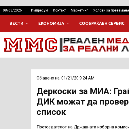
08/08/2026
Импресум
Контакт
Маркетинг
Услови за преземањ
ВЕСТИ
ЕКОНОМИЈА
СООБРАЌАЕН СЕРВИС
Објавено на: 01/21/20 9:24 AM
Деркоски за МИА: Граѓ
ДИК можат да провер
список
Претседателот на Државната изборна комиси