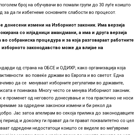
поголем број на обучувачи во помали групи до 30 луѓе коишто
д за да ги избегнеме основните слабости во процесот.
се донесени измени на Изборниот законик. Има верзија
локирана со илјадници амандмани, а има и друга верзија
 во собраниска процедура и за која разговараат работните
 изборното законодавство може да влијае на
ндарди од страна на ОБСЕ и ОДИХР, како организација која
 активности во повеќе држави во Европа и во светот. Една
рачливо да се менуваат изборните регулативи во државите,
раксата е поинаква. Многу често се менува Изборниот законик.
к е променет од неговото донесување и тоа практично не носи
ипремаме за одредени законски измени и би рекол да
обро. Јас затоа апелирам во секоја прилика до законодавците
ој период и доколку ги прават да ги прават поквалитетно со цел
аваат одредени недостатоци коишто се виделе во меѓувреме