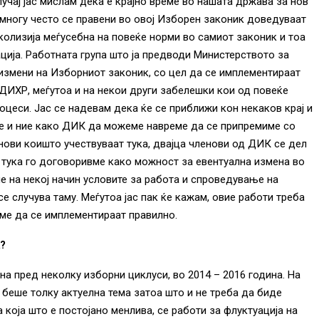
учај јас мислам дека е крајно време во нашата држава за нов
многу често се правени во овој Изборен законик доведуваат
колизија меѓусебна на повеќе норми во самиот законик и тоа
ција. Работната група што ја предводи Министерството за
 измени на Изборниот законик, со цел да се имплементираат
ДИХР, меѓутоа и на некои други забелешки кои од повеќе
цеси. Јас се надевам дека ќе се приближи кон некаков крај и
е и ние како ДИК да можеме навреме да се припремиме со
нови коишто учествуваат тука, двајца членови од ДИК се дел
е тука го договоривме како можност за евентуална измена во
е на некој начин условите за работа и спроведување на
е случува таму. Меѓутоа јас пак ќе кажам, овие работи треба
еме да се имплементираат правилно.
?
на пред неколку изборни циклуси, во 2014 – 2016 година. На
 беше толку актуелна тема затоа што и не треба да биде
 која што е постојано менлива, се работи за флуктуација на