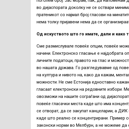
поголем број. Јас морам, пак, да напоменам 
во дијаспората доколку не се оствари минима
пратеникот со најмал број гласови на минатит
нема толку пријавени нема да се организираа
Од искуството што го имате, дали и како 
Сме размислувале повеќе опции, повеќе можн
начини. Електронско гласање е најдобрата оп
личните податоци, правото на глас и можност
во нашата држава. Го разгледувавме од повеќ
на култура и нивото на, како да кажам, мент
можности. Не сме Естонија едноставно кажан
гласаат електронски на редовните избори. Ме
овозможи на нашите сограѓани од дијаспората
повеќе гласачки места каде што има концент
се отворат, да се закупат канцеларии, а ДИК 
каде што реално се концентрирани. Пример с
законски норми во Мелбурн, а не можеме да 