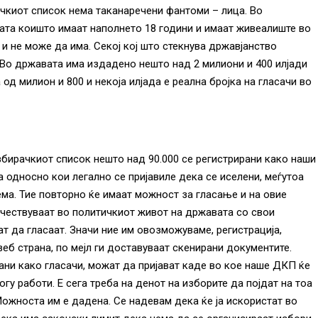
чкиот список нема таканаречени фантоми – лица. Во
ата коишто имаат наполнето 18 години и имаат живеалиште во
и не може да има. Секој кој што стекнува државјанство
Во државата има издадено нешто над 2 милиони и 400 илјади
 од милион и 800 и некоја илјада е реална бројка на гласачи во
бирачкиот список нешто над 90.000 се регистрирани како наши
а односно кои легално се пријавиле дека се иселени, меѓутоа
ема. Тие повторно ќе имаат можност за гласање и на овие
учествуваат во политичкиот живот на државата со свои
ат да гласаат. Значи ние им овозможуваме, регистрација,
веб страна, по мејл ги доставуваат скенирани документите.
ни како гласачи, можат да пријават каде во кое наше ДКП ќе
гу работи. Е сега треба на денот на изборите да појдат на тоа
Можноста им е дадена. Се надевам дека ќе ја искористат во