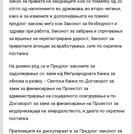
закон за правата на заедниците кои се помалку од 20
отсто од населението во државава, во второ читање,
како и за измените и дополнувањата на повеќе
предлог-закони, меѓу кои Законот за безбедност и
здравје при работа, Законот за забрана и спречување
за вршење на нерегистрирана дејност, Законот за
приватните агенции за вработување, сите по скратена
постапка.
На дневен ред се и Предлог-законите за
задолжување со заем кај Меѓународната банка за
обнова и развој – Светска банка по Договорот за
заем за финансирање на Проектот за
администрирање на социјалното осигурување и по
Договорот за заем за финансирање на Проектот за
модернизација на земјоделството, и двата по скратена
постапка.
Пратениците ќе дискутираат и за Предлог-законот за