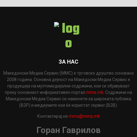
ЗА НАС
Македонски Медиа Сервис (ММС) е трговско друштво основано
2008 година. Основна дејност на Македоски Медиа Сервис е
продукција на мултимедијални содржини, кои се објавуваат
преку основниот информативен портал
mms.mk
. Содржини на
Македонски Медиа Сервис се наменети за широката публика
(B2P) и медиумите кои ќе користат сервис (B2B).
Контактирај не
mms@mms.mk
Горан Гаврилов