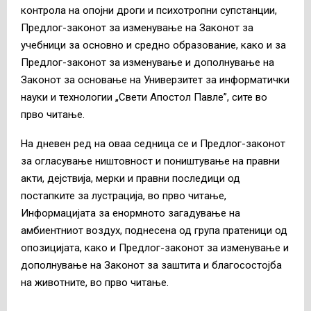
контрола на опојни дроги и психотропни супстанции,
Предлог-законот за изменување на Законот за
учебници за основно и средно образование, како и за
Предлог-законот за изменување и дополнување на
Законот за основање на Универзитет за информатички
науки и технологии „Свети Апостол Павле”, сите во
прво читање.
На дневен ред на оваа седница се и Предлог-законот
за огласување ништовност и поништување на правни
акти, дејствија, мерки и правни последици од
постапките за лустрација, во прво читање,
Информацијата за енормното загадување на
амбиентниот воздух, поднесена од група пратеници од
опозицијата, како и Предлог-законот за изменување и
дополнување на Законот за заштита и благосостојба
на животните, во прво читање.