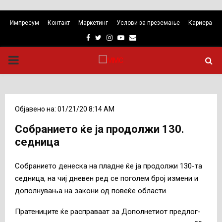
Импресум
Контакт
Маркетинг
Услови за преземање
Кариера
Facebook
Twitter
Instagram
Youtube
Email
PRIMARY
MENU
Објавено на: 01/21/20 8:14 AM
Собранието ќе ја продолжи 130.
седница
Собранието денеска на пладне ќе ја продолжи 130-та
седница, на чиј дневен ред се поголем број измени и
дополнувања на закони од повеќе области.
Пратениците ќе расправаат за Дополнетиот предлог-