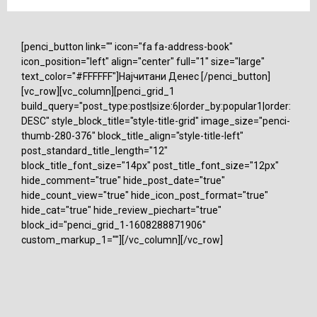
[penci_button link="" icon="fa fa-address-book"
icon_position="left" align="center" full="1" size="large"
text_color="#FFFFFF"]Најчитани Денес [/penci_button]
[vc_row][vc_column][penci_grid_1
build_query="post_type:post|size:6|order_by:popular1|order:
DESC" style_block_title="style-title-grid" image_size="penci-
thumb-280-376" block_title_align="style-title-left"
post_standard_title_length="12"
block_title_font_size="14px" post_title_font_size="12px"
hide_comment="true" hide_post_date="true"
hide_count_view="true" hide_icon_post_format="true"
hide_cat="true" hide_review_piechart="true"
block_id="penci_grid_1-1608288871906"
custom_markup_1=""][/vc_column][/vc_row]