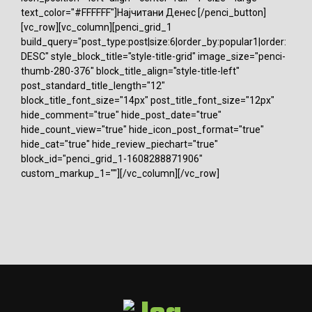
text_color="#FFFFFF"]Најчитани Денес [/penci_button]
[vc_row][vc_column][penci_grid_1
build_query="post_type:post|size:6|order_by:popular1|order:
DESC" style_block_title="style-title-grid" image_size="penci-
thumb-280-376" block_title_align="style-title-left"
post_standard_title_length="12"
block_title_font_size="14px" post_title_font_size="12px"
hide_comment="true" hide_post_date="true"
hide_count_view="true" hide_icon_post_format="true"
hide_cat="true" hide_review_piechart="true"
block_id="penci_grid_1-1608288871906"
custom_markup_1=""][/vc_column][/vc_row]