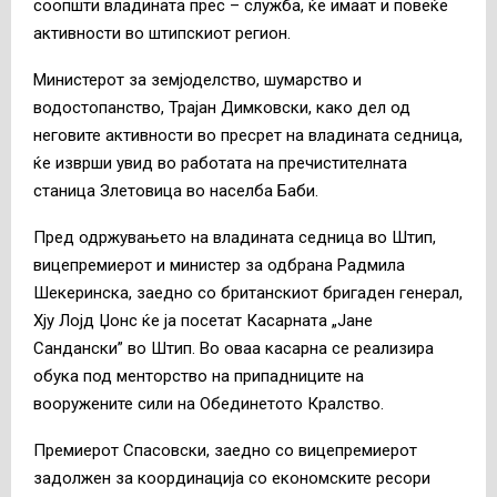
соопшти владината прес – служба, ќе имаат и повеќе
активности во штипскиот регион.
Министерот за земјоделство, шумарство и
водостопанство, Трајан Димковски, како дел од
неговите активности во пресрет на владината седница,
ќе изврши увид во работата на пречистителната
станица Злетовица во населба Баби.
Пред одржувањето на владината седница во Штип,
вицепремиерот и министер за одбрана Радмила
Шекеринска, заедно со британскиот бригаден генерал,
Хју Лојд Џонс ќе ја посетат Касарната „Јане
Сандански” во Штип. Во оваа касарна се реализира
обука под менторство на припадниците на
вооружените сили на Обединетото Кралство.
Премиерот Спасовски, заедно со вицепремиерот
задолжен за координација со економските ресори