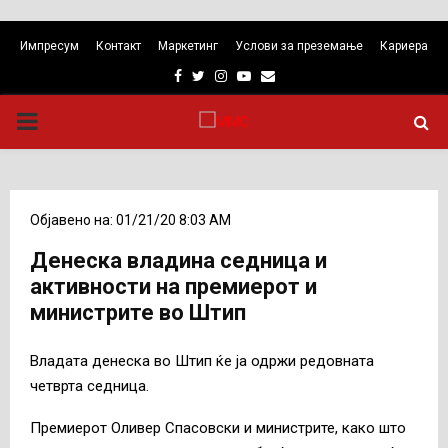
Импресум
Контакт
Маркетинг
Услови за преземање
Кариера
Facebook
Twitter
Instagram
Youtube
Email
PRIMARY
MENU
Објавено на: 01/21/20 8:03 AM
Денеска владина седница и
активности на премиерот и
министрите во Штип
Владата денеска во Штип ќе ја одржи редовната
четврта седница.
Премиерот Оливер Спасовски и министрите, како што