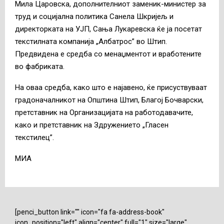
Мила Царовска, дополнителниот заменик-министер за
труд и социјална политика Санела Шкријељ и
директорката на УЈП, Сања Лукаревска ќе ја посетат
текстилната компанија „Албатрос” во Штип.
Предвидена е средба со менаџментот и вработените
во фабриката.
На оваа средба, како што е најавено, ќе присуствуваат
градоначалникот на Општина Штип, Благој Бочварски,
претставник на Организацијата на работодавачите,
како и претставник на Здружението „Гласен
текстилец”.
МИА
[penci_button link="" icon="fa fa-address-book"
icon_position="left" align="center" full="1" size="large"