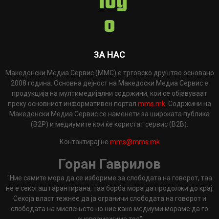
ЗА НАС
Македонски Медиа Сервис (ММС) е трговско друштво основано
2008 година. Основна дејност на Македоски Медиа Сервис е
продукција на мултимедијални содржини, кои се објавуваат
преку основниот информативен портал
mms.mk
. Содржини на
Македонски Медиа Сервис се наменети за широката публика
(B2P) и медиумите кои ќе користат сервис (B2B).
Контактирај не
mms@mms.mk
Горан Гаврилов
"Ние самите мора да се избориме за слободата на говорот, таа
не е секогаш гарантирана, таа борба мора да продолжи до крај.
Секоја власт тежнее да ја ограничи слободата на говорот и
слободата на мислењето но ние како медиуми мораме да го
оневозможиме тоа"