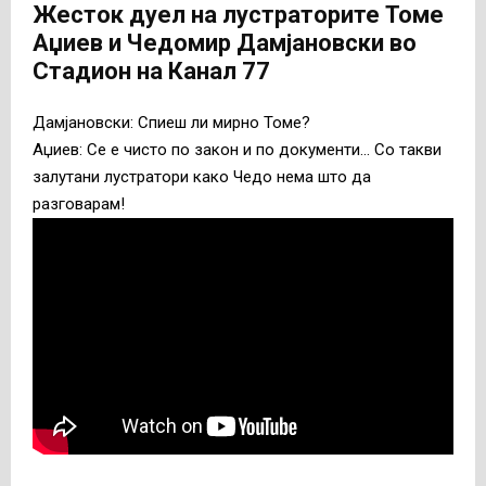
Жесток дуел на лустраторите Томе
Аџиев и Чедомир Дамјановски во
Стадион на Канал 77
Дамјановски: Спиеш ли мирно Томе?
Аџиев: Се е чисто по закон и по документи… Со такви
залутани лустратори како Чедо нема што да
разговарам!