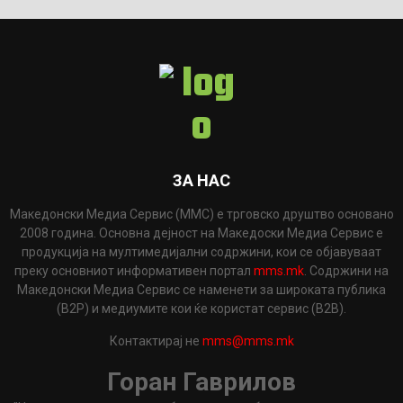
ЗА НАС
Македонски Медиа Сервис (ММС) е трговско друштво основано
2008 година. Основна дејност на Македоски Медиа Сервис е
продукција на мултимедијални содржини, кои се објавуваат
преку основниот информативен портал
mms.mk
. Содржини на
Македонски Медиа Сервис се наменети за широката публика
(B2P) и медиумите кои ќе користат сервис (B2B).
Контактирај не
mms@mms.mk
Горан Гаврилов