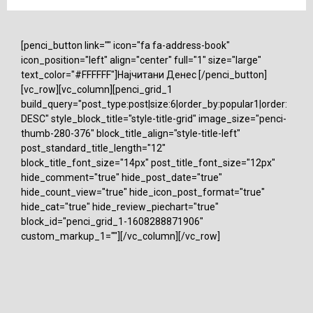
[penci_button link="" icon="fa fa-address-book"
icon_position="left" align="center" full="1" size="large"
text_color="#FFFFFF"]Најчитани Денес [/penci_button]
[vc_row][vc_column][penci_grid_1
build_query="post_type:post|size:6|order_by:popular1|order:
DESC" style_block_title="style-title-grid" image_size="penci-
thumb-280-376" block_title_align="style-title-left"
post_standard_title_length="12"
block_title_font_size="14px" post_title_font_size="12px"
hide_comment="true" hide_post_date="true"
hide_count_view="true" hide_icon_post_format="true"
hide_cat="true" hide_review_piechart="true"
block_id="penci_grid_1-1608288871906"
custom_markup_1=""][/vc_column][/vc_row]