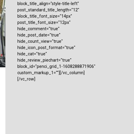
block_title_align="style-title-left"
post_standard_title_length="12"
block_title_font_size="14px"
post_title_font_size="12px"
hide_comment="true"
hide_post_date="true"
hide_count_view="true"
hide_icon_post_format="true"
hide_cat="true"
hide_review_piechart="true"
block_id="penci_grid_1-1608288871906"
custom_markup_1=""][/vc_column]
[/vc_row]