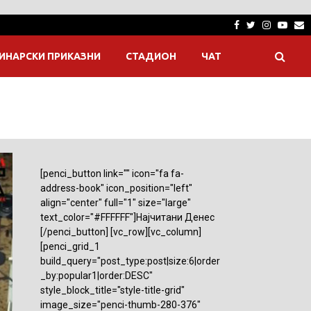
Facebook
Twitter
Instagra
Yout
E
ИНАРСКИ ПРИКАЗНИ
СТАДИОН
ЧАТ
[penci_button link="" icon="fa fa-
address-book" icon_position="left"
align="center" full="1" size="large"
text_color="#FFFFFF"]Најчитани Денес
[/penci_button] [vc_row][vc_column]
[penci_grid_1
build_query="post_type:post|size:6|order
_by:popular1|order:DESC"
style_block_title="style-title-grid"
image_size="penci-thumb-280-376"