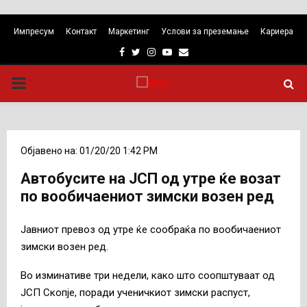
Импресум
Контакт
Маркетинг
Услови за преземање
Кариера
Facebook
Twitter
Instagram
Youtube
Email
PRIMARY
MENU
Објавено на: 01/20/20 1:42 PM
Автобусите на ЈСП од утре ќе возат
по вообичаениот зимски возен ред
Јавниот превоз од утре ќе сообраќа по вообичаениот
зимски возен ред.
Во изминативе три недели, како што соопштуваат од
ЈСП Скопје, поради ученичкиот зимски распуст,