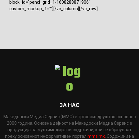
block_id="penci_grid_1-1608288871906"
custom_markup_1=""][/vc_column][/vc_row]
ЗА НАС
Македонски Медиа Сервис (ММС) е трговско друштво основано
2008 година. Основна дејност на Македоски Медиа Сервис е
продукција на мултимедијални содржини, кои се објавуваат
преку основниот информативен портал
mms.mk
. Содржини на