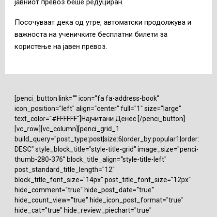
јавниот превоз беше редуциран.
Посочуваат дека од утре, автоматски продолжува и
важноста на ученичките бесплатни билети за
користење на јавен превоз.
[penci_button link="" icon="fa fa-address-book"
icon_position="left" align="center" full="1" size="large"
text_color="#FFFFFF"]Најчитани Денес [/penci_button]
[vc_row][vc_column][penci_grid_1
build_query="post_type:post|size:6|order_by:popular1|order:
DESC" style_block_title="style-title-grid" image_size="penci-
thumb-280-376" block_title_align="style-title-left"
post_standard_title_length="12"
block_title_font_size="14px" post_title_font_size="12px"
hide_comment="true" hide_post_date="true"
hide_count_view="true" hide_icon_post_format="true"
hide_cat="true" hide_review_piechart="true"