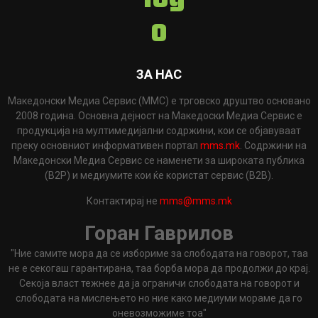
ЗА НАС
Македонски Медиа Сервис (ММС) е трговско друштво основано
2008 година. Основна дејност на Македоски Медиа Сервис е
продукција на мултимедијални содржини, кои се објавуваат
преку основниот информативен портал
mms.mk
. Содржини на
Македонски Медиа Сервис се наменети за широката публика
(B2P) и медиумите кои ќе користат сервис (B2B).
Контактирај не
mms@mms.mk
Горан Гаврилов
"Ние самите мора да се избориме за слободата на говорот, таа
не е секогаш гарантирана, таа борба мора да продолжи до крај.
Секоја власт тежнее да ја ограничи слободата на говорот и
слободата на мислењето но ние како медиуми мораме да го
оневозможиме тоа"