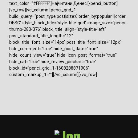
text_color="#FFFFFF"]Најчитани Денес [/penci_button]
[vc_row][vc_column][penci_grid_1
build_query="post_type:post|size:6|order_by:popular1|order:
DESC" style_block_title="style-title-grid" image_size="penci-
thumb-280-376" block_title_align="style-title-left"
post_standard_title_length="12"
block_title_font_size="14px" post_title_font_size="12px"
hide_comment="true" hide_post_date="true"
hide_count_view="true" hide_icon_post_format="true"
hide_cat="true" hide_review_piechart="true"
block_id="penci_grid_1-1608288871906"
custom_markup_1=""][/vc_column][/vc_row]