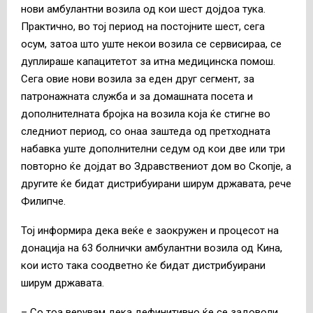
нови амбулантни возила од кои шест дојдоа тука.
Практично, во тој период на постојните шест, сега
осум, затоа што уште некои возила се сервисираа, се
дуплираше капацитетот за итна медицинска помош.
Сега овие нови возила за еден друг сегмент, за
патронажната служба и за домашната посета и
дополнителната бројка на возила која ќе стигне во
следниот период, со онаа заштеда од претходната
набавка уште дополнителни седум од кои две или три
повторно ќе дојдат во Здравствениот дом во Скопје, а
другите ќе бидат дистрибуирани ширум државата, рече
Филипче.
Тој информира дека веќе е заокружен и процесот на
донација на 63 болнички амбулантни возила од Кина,
кои исто така соодветно ќе бидат дистрибуирани
ширум државата.
– Со тоа верувам дека дефинитивно ќе се задоволи