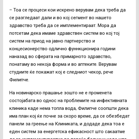
– Тоа се процеси кои искрено верувам дека треба да
се разгледаат дали и во кој сегмент во нашето
здравство треба да се имплементираат. Мора да
потсетам дека имаме здравствен систем во кој тој
систем на приод на јавно партнерство и
концесионерство одлично фуннкционира години
наназад во сферата на примарното здравство,
понатаму во некоја форма и во аптеките. Верувам
студиите ќе покажат кој е следниот чекор, рече
Филипче.
На новинарско прашање зошто не е променета
состојабата во однос на проблемите на инфективната
клиника каде нема топла вода, Филипче соопшти дека
има план кој ќе почне за скоро време, да се обезбедат
панели за греење на Клиниката, и додаде дека тоа е
еден систем за енергетска ефикасност што сакаатме