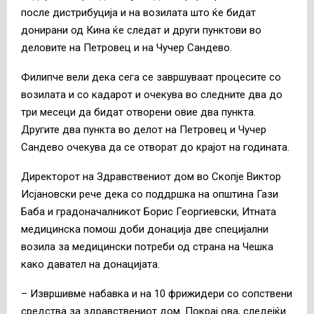
после дистрибуција и на возилата што ќе бидат
донирани од Кина ќе следат и други пунктови во
деловите на Петровец и на Чучер Сандево.
Филипче вели дека сега се завршуваат процесите со
возилата и со кадарот и очекува во следните два до
три месеци да бидат отворени овие два пункта.
Другите два пункта во делот на Петровец и Чучер
Сандево очекува да се отворат до крајот на годината.
Директорот на Здравствениот дом во Скопје Виктор
Исјановски рече дека со поддршка на општина Гази
Баба и градоначалникот Борис Георгиевски, Итната
медицинска помош доби донација две специјални
возила за медицински потреби од страна на Чешка
како давател на донацијата.
– Извршивме набавка и на 10 фрижидери со сопствени
средства за здравствениот дом. Покрај ова, следејќи