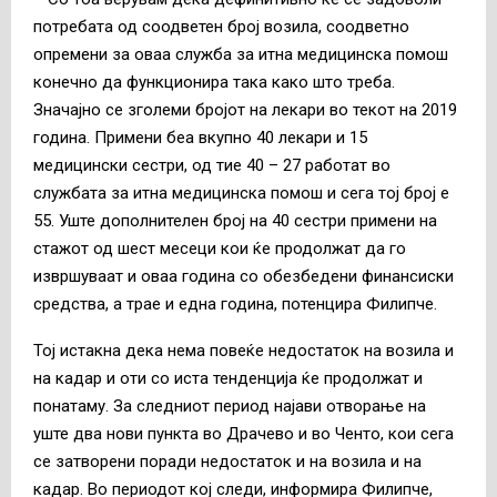
потребата од соодветен број возила, соодветно
опремени за оваа служба за итна медицинска помош
конечно да функционира така како што треба.
Значајно се зголеми бројот на лекари во текот на 2019
година. Примени беа вкупно 40 лекари и 15
медицински сестри, од тие 40 – 27 работат во
службата за итна медицинска помош и сега тој број е
55. Уште дополнителен број на 40 сестри примени на
стажот од шест месеци кои ќе продолжат да го
извршуваат и оваа година со обезбедени финансиски
средства, а трае и една година, потенцира Филипче.
Тој истакна дека нема повеќе недостаток на возила и
на кадар и оти со иста тенденција ќе продолжат и
понатаму. За следниот период најави отворање на
уште два нови пункта во Драчево и во Ченто, кои сега
се затворени поради недостаток и на возила и на
кадар. Во периодот кој следи, информира Филипче,