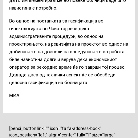
да го имплементираатме во повеќе болници каде што
навистина е потребно.
Во однос на постапката за гасификација во
гинекологијата во Чаир тој рече дека
административните процедури, во однос на
проектирањето, на ревизијата на проектот во однос на
добивањето на дозволи па воведувањето во работа
биле навистина долги и верува дека економскиот
оператор за рекордно време ќе го заврши тој процес.
Додаде дкеа од технички аспект ќе се обезбеди
целосна гасификација на болницата.
МИА
[penci_button link="" icon="fa fa-address-book"
icon_position="left" align="center" full="1" size="large"