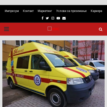
Импресум
Контакт
Маркетинг
Услови за преземање
Кариера
Facebook
Twitter
Instagram
Youtube
Email
PRIMARY
MENU