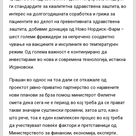
ги стандардите за квалитетна здравствена заштита, во
интерес на долгогодишната соработка и грижа за
пациентите во делот на превентивната здравствена
заштита, добивме донација од Ново Нордиск-Фарм –
шест големи фрижидери за непречено соодветно
чување на вакцините и инсулините во температурен
режим. Од голема важност е континуирано да
инвестираме во нова и современа технологија, истакна
Исјановски.
Прашан во однос на тоа дали се откажале од
проектот јавно-приватно партнерство со најавените
нови планови за брза помош министерот Филипче
смета дека сега не е период во кој треба да се прават
такви значајни суштински промени, затоа што, како
што рече, тоа е еден комплексен процес во кој треба
да учествуваат повеќе фактори и претставници од
Министерството за финансии, економија, експерти…