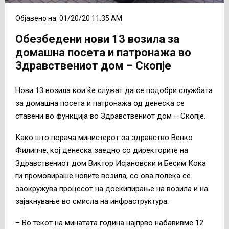
Објавено на: 01/20/20 11:35 AM
Обезбедени нови 13 возила за
домашна посета и патронажа во
Здравствениот дом – Скопје
Нови 13 возила кои ќе служат да се подобри службата
за домашна посета и патронажа од денеска се
ставени во функција во Здравствениот дом – Скопје.
Како што порача министерот за здравство Венко
Филипче, кој денеска заедно со директорите на
Здравствениот дом Виктор Исјановски и Бесим Кока
ги промовираше новите возила, со ова полека се
заокружува процесот на доекипирање на возила и на
зајакнување во смисла на инфраструктура.
– Во текот на минатата година најпрво набавивме 12