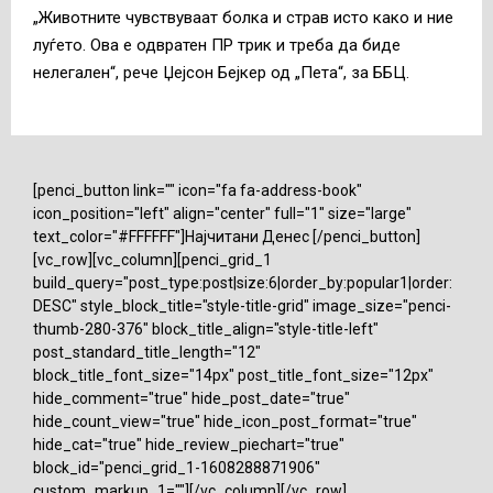
„Животните чувствуваат болка и страв исто како и ние
луѓето. Ова е одвратен ПР трик и треба да биде
нелегален“, рече Џејсон Бејкер од „Пета“, за ББЦ.
[penci_button link="" icon="fa fa-address-book"
icon_position="left" align="center" full="1" size="large"
text_color="#FFFFFF"]Најчитани Денес [/penci_button]
[vc_row][vc_column][penci_grid_1
build_query="post_type:post|size:6|order_by:popular1|order:
DESC" style_block_title="style-title-grid" image_size="penci-
thumb-280-376" block_title_align="style-title-left"
post_standard_title_length="12"
block_title_font_size="14px" post_title_font_size="12px"
hide_comment="true" hide_post_date="true"
hide_count_view="true" hide_icon_post_format="true"
hide_cat="true" hide_review_piechart="true"
block_id="penci_grid_1-1608288871906"
custom_markup_1=""][/vc_column][/vc_row]