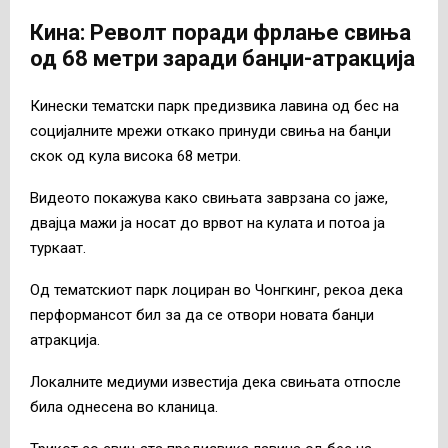
Кина: Револт поради фрлање свиња
од 68 метри заради банџи-атракција
Кинески тематски парк предизвика лавина од бес на
социјалните мрежи откако принуди свиња на банџи
скок од кула висока 68 метри.
Видеото покажува како свињата заврзана со јаже,
двајца мажи ја носат до врвот на кулата и потоа ја
туркаат.
Од тематскиот парк лоциран во Чонгкинг, рекоа дека
перформансот бил за да се отвори новата банџи
атракција.
Локалните медиуми известија дека свињата отпосле
била однесена во кланица.