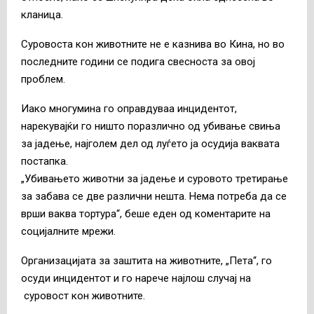
кланица.
Суровоста кон животните не е казнива во Кина, но во
последните години се подига свесноста за овој
проблем.
Иако многумина го оправдуваа инцидентот,
нарекувајќи го ништо поразлично од убивање свиња
за јадење, најголем дел од луѓето ја осудија ваквата
постапка.
„Убивањето животни за јадење и суровото третирање
за забава се две различни нешта. Нема потреба да се
врши ваква тортура“, беше еден од коментарите на
социјалните мрежи.
Организацијата за заштита на животните, „Пета“, го
осуди инцидентот и го нарече најлош случај на
суровост кон животните.