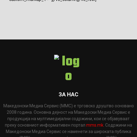
ЗА НАС
Македонски Медиа Сервис (ММС) е трговско друштво основано
2008 година. Основна дејност на Македоски Медиа Сервис е
продукција на мултимедијални содржини, кои се објавуваат
преку основниот информативен портал
mms.mk
. Содржини на
Македонски Медиа Сервис се наменети за широката публика