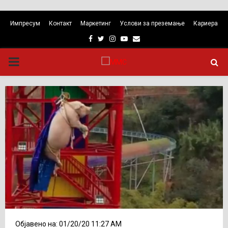
Импресум
Контакт
Маркетинг
Услови за преземање
Кариера
Facebook
Twitter
Instagram
Youtube
Email
PRIMARY
MENU
Објавено на: 01/20/20 11:27 AM