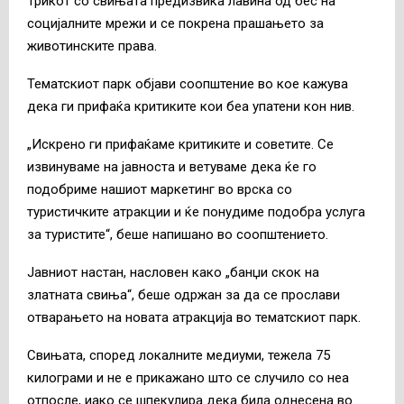
Трикот со свињата предизвика лавина од бес на
социјалните мрежи и се покрена прашањето за
животинските права.
Тематскиот парк објави соопштение во кое кажува
дека ги прифаќа критиките кои беа упатени кон нив.
„Искрено ги прифаќаме критиките и советите. Се
извинуваме на јавноста и ветуваме дека ќе го
подобриме нашиот маркетинг во врска со
туристичките атракции и ќе понудиме подобра услуга
за туристите“, беше напишано во соопштението.
Јавниот настан, насловен како „банџи скок на
златната свиња“, беше одржан за да се прослави
отварањето на новата атракција во тематскиот парк.
Свињата, според локалните медиуми, тежела 75
килограми и не е прикажано што се случило со неа
отпосле, иако се шпекулира дека била однесена во