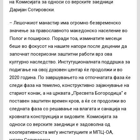
на Комисијата за односи со верските заедници
Даријан Сотировски
.
– Л
ешочкиот манастир има огромно безвременско
значење за православното македонско население во
Полог и пошироко. Поради тоа, изминатите месеци
беше во фокусот на нашите напори после децении да
започнат посериозни заштитни работи врз ова
културно наследство. Инстутуционалната поддршка за
подигање на овој духовен центар ќе продолжи и во
2020 година. По завршувањето на отпочнатата фаза ќе
следи фаза на темелно, конструктивно зајакнување на
стариот конак, а на црквата „Пресвета Богородица“ е
поставен заштитен времен кров, а ќе се продолжи во
следната фаза со решавање на влагата и санација на
кровната конструкција и ѕидовите. Комисијата за
односи со верските заедници е задоволна од
кооперативноста меѓу институциите и МПЦ-ОА,
изјави
Сотировски.