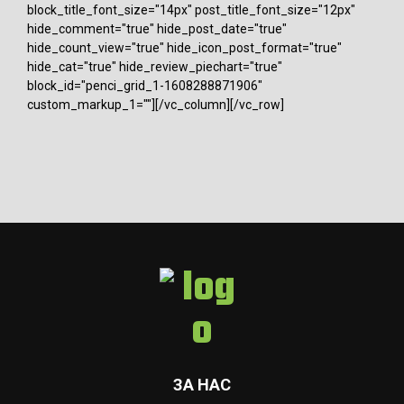
block_title_font_size="14px" post_title_font_size="12px"
hide_comment="true" hide_post_date="true"
hide_count_view="true" hide_icon_post_format="true"
hide_cat="true" hide_review_piechart="true"
block_id="penci_grid_1-1608288871906"
custom_markup_1=""][/vc_column][/vc_row]
ЗА НАС