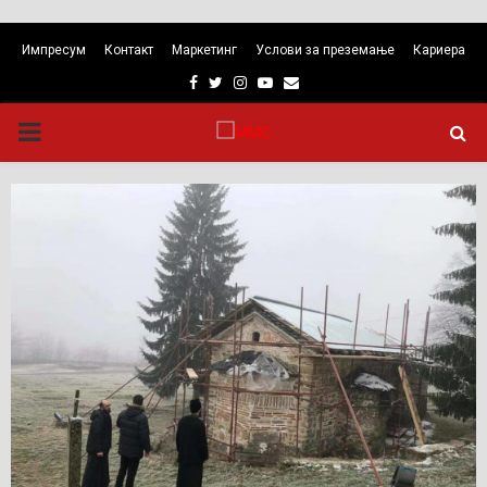
Импресум
Контакт
Маркетинг
Услови за преземање
Кариера
Facebook
Twitter
Instagram
Youtube
Email
PRIMARY
MENU