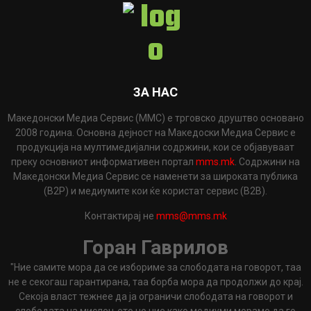
ЗА НАС
Македонски Медиа Сервис (ММС) е трговско друштво основано
2008 година. Основна дејност на Македоски Медиа Сервис е
продукција на мултимедијални содржини, кои се објавуваат
преку основниот информативен портал
mms.mk
. Содржини на
Македонски Медиа Сервис се наменети за широката публика
(B2P) и медиумите кои ќе користат сервис (B2B).
Контактирај не
mms@mms.mk
Горан Гаврилов
"Ние самите мора да се избориме за слободата на говорот, таа
не е секогаш гарантирана, таа борба мора да продолжи до крај.
Секоја власт тежнее да ја ограничи слободата на говорот и
слободата на мислењето но ние како медиуми мораме да го