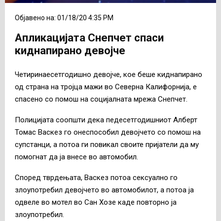
Објавено на: 01/18/20 4:35 PM
Апликацијата Снепчет спаси
киднапирано девојче
Четиринаесетгодишно девојче, кое беше киднапирано
од страна на тројца мажи во Северна Калифорнија, е
спасено со помош на социјалната мрежа Снепчет.
Полицијата соопшти дека педесетгодишниот Алберт
Томас Васкез го онеспособил девојчето со помош на
супстанци, а потоа ги повикал своите пријатели да му
помогнат да ја внесе во автомобил.
Според тврдењата, Васкез потоа сексуално го
злоупотребил девојчето во автомобилот, а потоа ја
одвеле во мотел во Сан Хозе каде повторно ја
злоупотребил.