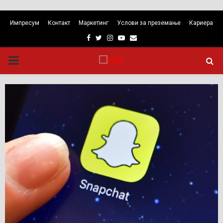
Импресум
Контакт
Маркетинг
Услови за преземање
Кариера
Facebook
Twitter
Instagram
Youtube
Email
PRIMARY
MENU