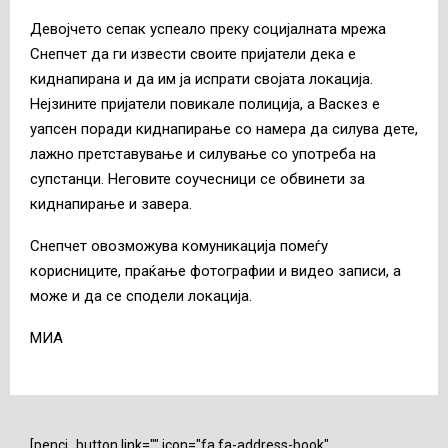
Девојчето сепак успеало преку социјалната мрежа
Снепчет да ги извести своите пријатели дека е
киднапирана и да им ја испрати својата локација.
Нејзините пријатели повикале полиција, а Васкез е
уапсен поради киднапирање со намера да силува дете,
лажно претставување и силување со употреба на
супстанци. Неговите соучесници се обвинети за
киднапирање и завера.
Снепчет овозможува комуникација помеѓу
корисниците, праќање фотографии и видео записи, а
може и да се сподели локација.
МИА
[penci_button link="" icon="fa fa-address-book"