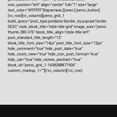
icon_position="left" align="center" full="1" size="large"
text_color="#FFFFFF"]Најчитани Денес [/penci_button]
[vc_row][vc_column][penci_grid_1
build_query="post_type:post|size:6|order_by:popular1|order:
DESC" style_block_title="style-title-grid" image_size="penci-
thumb-280-376" block_title_align="style-title-left"
post_standard_title_length="12"
block_title_font_size="14px" post_title_font_size="12px"
hide_comment="true" hide_post_date="true"
hide_count_view="true" hide_icon_post_format="true"
hide_cat="true" hide_review_piechart="true"
block_id="penci_grid_1-1608288871906"
custom_markup_1=""][/vc_column][/vc_row]