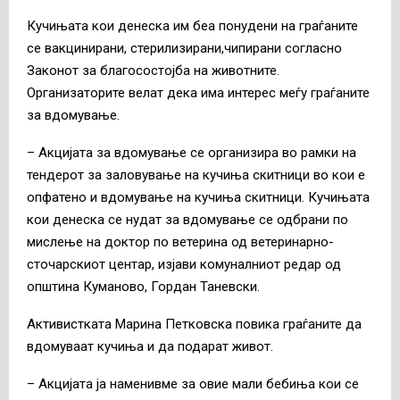
Кучињата кои денеска им беа понудени на граѓаните
се вакцинирани, стерилизирани,чипирани согласно
Законот за благосостојба на животните.
Организаторите велат дека има интерес меѓу граѓаните
за вдомување.
– Акцијата за вдомување се организира во рамки на
тендерот за заловување на кучиња скитници во кои е
опфатено и вдомување на кучиња скитници. Кучињата
кои денеска се нудат за вдомување се одбрани по
мислење на доктор по ветерина од ветеринарно-
сточарскиот центар, изјави комуналниот редар од
општина Куманово, Гордан Таневски.
Активистката Марина Петковска повика граѓаните да
вдомуваат кучиња и да подарат живот.
– Акцијата ја наменивме за овие мали бебиња кои се