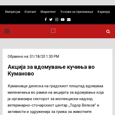
Импресум
Контакт
Маркетинг
Услови за преземање
Кариера
Facebook
Twitter
Instagram
Youtube
Email
PRIMARY
MENU
Објавено на: 01/18/20 1:30 PM
Акција за вдомување кучиња во
Куманово
Кумановци денеска на градскиот плоштад вдомуваа
миленичиња во рамки на акцијата за вдомување која
ја организира секторот за инспекциски надзор,
ветеринарно-сточарскиот центар „Тодор Велков” и
активисти и здруженија за грижа за животните.