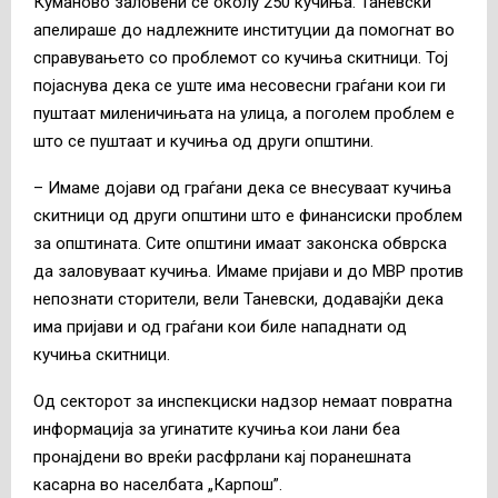
Куманово заловени се околу 250 кучиња. Таневски
апелираше до надлежните институции да помогнат во
справувањето со проблемот со кучиња скитници. Тој
појаснува дека се уште има несовесни граѓани кои ги
пуштаат миленичињата на улица, а поголем проблем е
што се пуштаат и кучиња од други општини.
– Имаме дојави од граѓани дека се внесуваат кучиња
скитници од други општини што е финансиски проблем
за општината. Сите општини имаат законска обврска
да заловуваат кучиња. Имаме пријави и до МВР против
непознати сторители, вели Таневски, додавајќи дека
има пријави и од граѓани кои биле нападнати од
кучиња скитници.
Од секторот за инспекциски надзор немаат повратна
информација за угинатите кучиња кои лани беа
пронајдени во вреќи расфрлани кај поранешната
касарна во населбата „Карпош”.