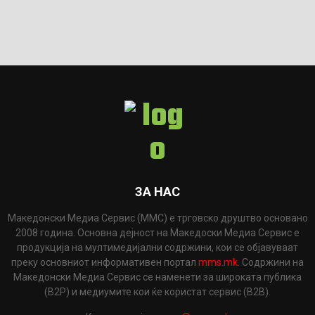
ЗА НАС
Македонски Медиа Сервис (ММС) е трговско друштво основано
2008 година. Основна дејност на Македоски Медиа Сервис е
продукција на мултимедијални содржини, кои се објавуваат
преку основниот информативен портал
mms.mk
. Содржини на
Македонски Медиа Сервис се наменети за широката публика
(B2P) и медиумите кои ќе користат сервис (B2B).