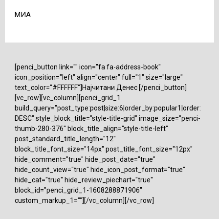
МИА
[penci_button link="" icon="fa fa-address-book"
icon_position="left" align="center" full="1" size="large"
text_color="#FFFFFF"]Најчитани Денес [/penci_button]
[vc_row][vc_column][penci_grid_1
build_query="post_type:post|size:6|order_by:popular1|order:
DESC" style_block_title="style-title-grid" image_size="penci-
thumb-280-376" block_title_align="style-title-left"
post_standard_title_length="12"
block_title_font_size="14px" post_title_font_size="12px"
hide_comment="true" hide_post_date="true"
hide_count_view="true" hide_icon_post_format="true"
hide_cat="true" hide_review_piechart="true"
block_id="penci_grid_1-1608288871906"
custom_markup_1=""][/vc_column][/vc_row]