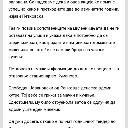
заловени. Се надеваме дека и оваа акција ќе помине
успешно како и претходните две во изминатите години,
изјави Петковска.
Таа ги повика сопствениците на миленичињата да не ги
оставаат на улици и укажа дека е потребно да се
стерилизираат, кастрираат и вакцинираат домашните
миленици, со што ќе се намали бројот на улични
кучиња.
Петковска немаше информации до каде е процесот за
отварање стационар во Куманово.
Слободан Јовановски од Ранковце денеска вдоми
кутре. Тој веќе се грижи за мачки и кучиња.
Едното,вели, му било отруено,па затоа се одлучил да
вдоми уште еден миленик.
Од јуни досега, откако е почнат годишниот тендер во