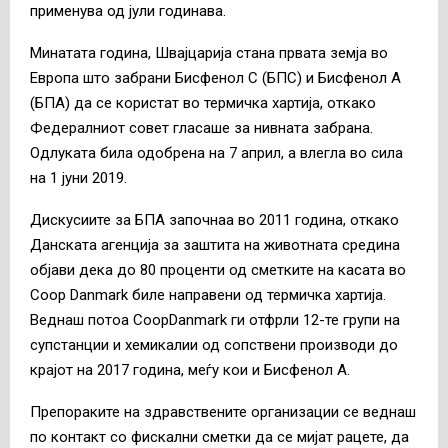
применува од јули годинава.
Минатата година, Швајцарија стана првата земја во
Европа што забрани Бисфенол С (БПС) и Бисфенол А
(БПА) да се користат во термичка хартија, откако
Федералниот совет гласаше за нивната забрана.
Одлуката била одобрена на 7 април, а влегла во сила
на 1 јуни 2019.
Дискусиите за БПА започнаа во 2011 година, откако
Данската агенција за заштита на животната средина
објави дека до 80 проценти од сметките на касата во
Coop Danmark биле направени од термичка хартија.
Веднаш потоа CoopDanmark ги отфрли 12-те групи на
супстанции и хемикалии од сопствени производи до
крајот на 2017 година, меѓу кои и Бисфенол А.
Препораките на здравствените организации се веднаш
по контакт со фискални сметки да се мијат рацете, да