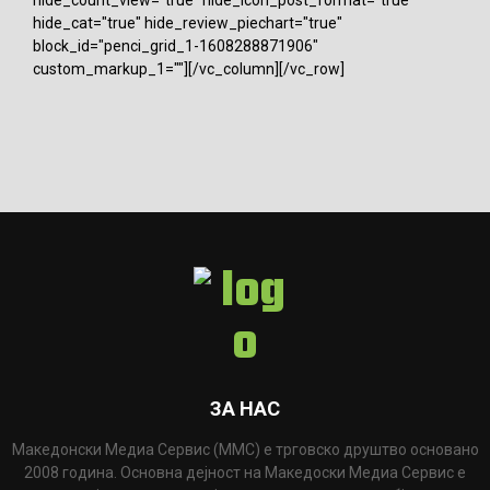
hide_cat="true" hide_review_piechart="true"
block_id="penci_grid_1-1608288871906"
custom_markup_1=""][/vc_column][/vc_row]
ЗА НАС
Македонски Медиа Сервис (ММС) е трговско друштво основано
2008 година. Основна дејност на Македоски Медиа Сервис е