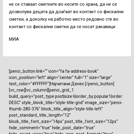
не се ставаат сметките во кесите со храна, да не се
дозволува децата да доаѓаат во контакт со фискални
сметки, а доколку на работно место редовно сте во
контакт со фискални сметки да се носат ракавици.
МИА
[penci_button link="" icon="fa fa-address-book"
icon_position="left" align="center" full="1" size="large"
text_color="#FFFFFF"]Најчитани Денес [/penci_button]
[vc_row][vc_column][penci_grid_1
build_query="post_type:post|size:6|order_by:popular1|order:
DESC" style_block_title="style-title-grid" image_size="penci-
thumb-280-376" block_title_align="style-title-left"
post_standard_title_length="12"
block_title_font_size="14px" post_title_font_size="12px"
hide_comment="true" hide_post_date="true"
hide_count_view="true" hide_icon_post_format="true"