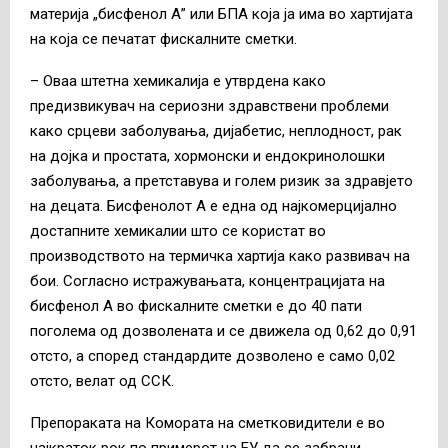
материја „бисфенол А” или БПА која ја има во хартијата
на која се печатат фискалните сметки.
– Оваа штетна хемикалија е утврдена како
предизвикувач на сериозни здравствени проблеми
како срцеви заболувања, дијабетис, неплодност, рак
на дојка и простата, хормонски и ендокринолошки
заболувања, а претставува и голем ризик за здравјето
на децата. Бисфенолот А е една од најкомерцијално
достапните хемикалии што се користат во
производството на термичка хартија како развивач на
бои. Согласно истражувањата, концентрацијата на
бисфенол А во фискалните сметки е до 40 пати
поголема од дозволената и се движела од 0,62 до 0,91
отсто, а според стандардите дозволено е само 0,02
отсто, велат од ССК.
Препораката на Комората на сметковидители е во
најкраток рок по примерот на ЕУ да се забрани