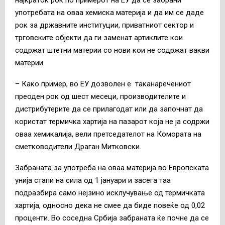
употребата на оваа хемиска материја и да им се даде
рок за државните институции, приватниот сектор и
трговските објекти да ги заменат артиклите кои
содржат штетни материи со нови кои не содржат вакви
материи.
– Како пример, во ЕУ дозволен е таканаречениот
преоден рок од шест месеци, производителите и
дистрибутерите да се прилагодат или да започнат да
користат термичка хартија на пазарот која не ја содржи
оваа хемикалија, вели претседателот на Комората на
сметководители Драган Митковски.
Забраната за употреба на оваа материја во Европската
унија стапи на сила од 1 јануари и засега таа
подразбира само нејзино исклучување од термичката
хартија, односно дека не смее да биде повеќе од 0,02
проценти. Во соседна Србија забраната ќе почне да се