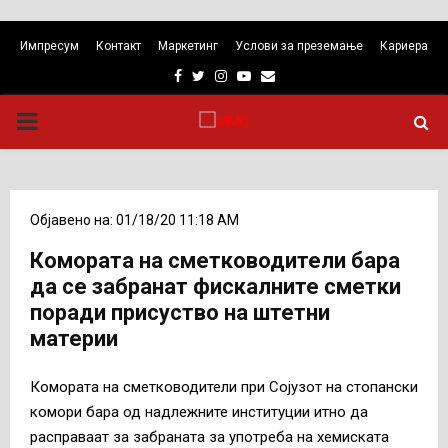
Импресум
Контакт
Маркетинг
Услови за преземање
Кариера
Facebook
Twitter
Instagram
Youtube
Email
PRIMARY
MENU
Објавено на: 01/18/20 11:18 AM
Комората на сметководители бара
да се забранат фискалните сметки
поради присуство на штетни
материи
Комората на сметководители при Сојузот на стопански
комори бара од надлежните институции итно да
расправаат за забраната за употреба на хемиската