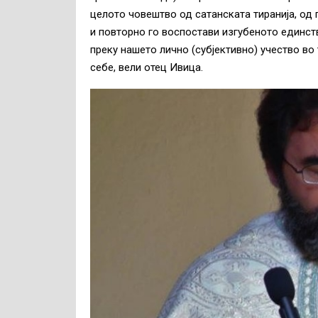
целото човештво од сатанската тиранија, од 
и повторно го воспостави изгубеното единств
преку нашето лично (субјективно) учество во 
себе, вели отец Ивица.