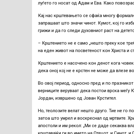
луѓето го носат од Адам и Ева. Како повозрас
Кај нас крштевањето се сфаќа многу формално
запрашаат што значи чинот. Кумот, кој го изб
грижи и да го следи духовниот раст на детето
– Крштението не е само „нешто преку кое тре
на еден живот на посветеност кон Христа и с
Крштението е насочено кон денот кога човек
дека оној кој не е крстен не може да влезе 
Во овој период, односно пред и по празникот
верниците веруваат дека постои врска меѓу 
Јордан, извршено од Јован Крстител.
Но, теолозите велат нешто друго. Тие не го 
затоа што умрел и воскреснал од мртвите. Хр
апостоли и им рекол: „Ми се даде секаква вла
крштавајќи ги во името на Отецот, и Синот, и 