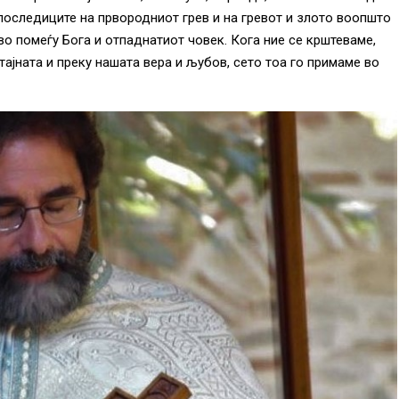
последиците на првородниот грев и на гревот и злото воопшто
о помеѓу Бога и отпаднатиот човек. Кога ние се крштеваме,
тајната и преку нашата вера и љубов, сето тоа го примаме во