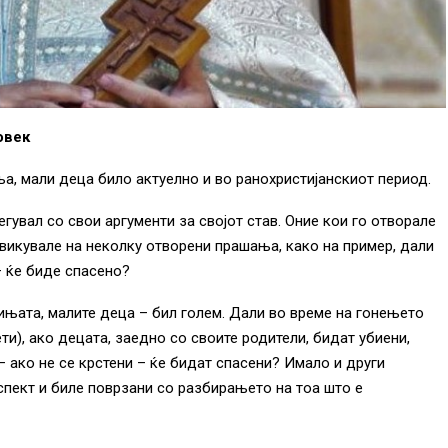
овек
, мали деца било актуелно и во ранохристијанскиот период.
гувал со свои аргументи за својот став. Оние кои го отворале
икувале на неколку отворени прашања, како на пример, дали
– ќе биде спасено?
ињата, малите деца – бил голем. Дали во време на гонењето
ти), ако децата, заедно со своите родители, бидат убиени,
– ако не се крстени – ќе бидат спасени? Имало и други
пект и биле поврзани со разбирањето на тоа што е