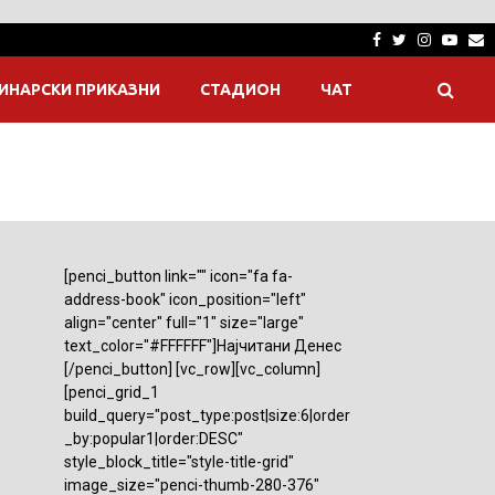
Facebook
Twitter
Instagra
Yout
E
ИНАРСКИ ПРИКАЗНИ
СТАДИОН
ЧАТ
[penci_button link="" icon="fa fa-
address-book" icon_position="left"
align="center" full="1" size="large"
text_color="#FFFFFF"]Најчитани Денес
[/penci_button] [vc_row][vc_column]
[penci_grid_1
build_query="post_type:post|size:6|order
_by:popular1|order:DESC"
style_block_title="style-title-grid"
image_size="penci-thumb-280-376"