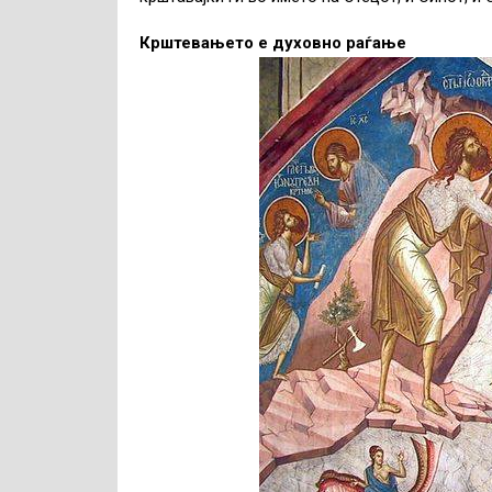
Крштевањето е духовно раѓање