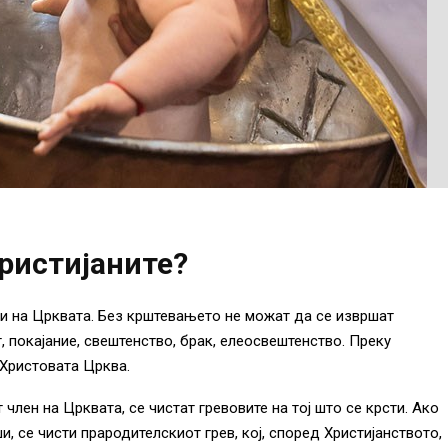
ристијаните?
ни на Црквата. Без крштевањето не можат да се извршат
, покајание, свештенство, брак, елеосвештенство. Преку
 Христовата Црква.
 член на Црквата, се чистат гревовите на тој што се крсти. Ако
и, се чисти прародителскиот грев, кој, според Христијанството,