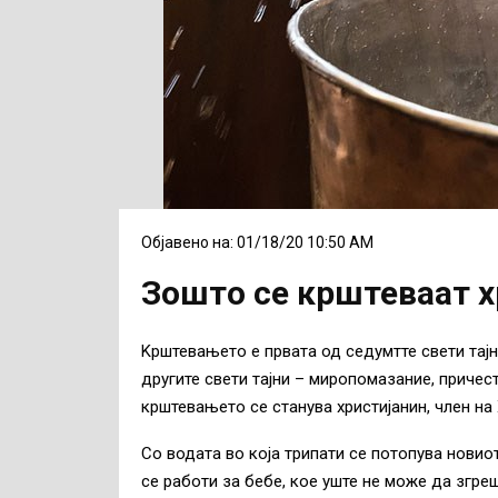
Објавено на: 01/18/20 10:50 AM
Зошто се крштеваат х
Kрштевањето е првата од седумтте свети тај
другите свети тајни – миропомазание, причест
крштевањето се станува христијанин, член на
Со водата во која трипати се потопува новиот
се работи за бебе, кое уште не може да згреш