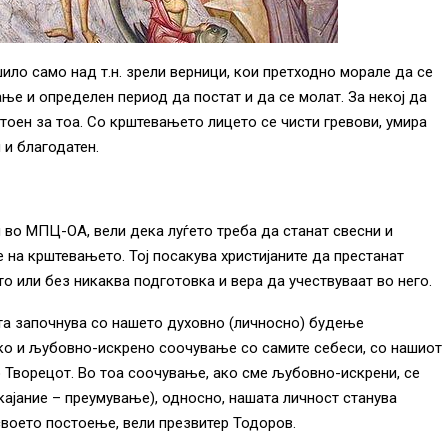
ило само над т.н. зрели верници, кои претходно морале да се
ње и определен период да постат и да се молат. За некој да
тоен за тоа. Со крштевањето лицето се чисти гревови, умира
 и блaгодатен.
во МПЦ-ОА, вели дека луѓето треба да станат свесни и
на крштевањето. Тој посакува христијаните да престанат
 или без никаква подготовка и вера да учествуваат во него.
та започнува со нашето духовно (личносно) будење
ско и љубовно-искрено соочување со самите себеси, со нашиот
о Творецот. Во тоа соочување, ако сме љубовно-искрени, се
кајание – преумување), односно, нашата личност станува
своето постоење, вели презвитер Тодоров.