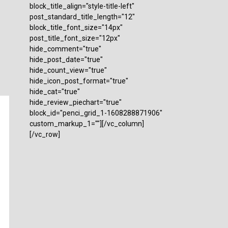
block_title_align="style-title-left"
post_standard_title_length="12"
block_title_font_size="14px"
post_title_font_size="12px"
hide_comment="true"
hide_post_date="true"
hide_count_view="true"
hide_icon_post_format="true"
hide_cat="true"
hide_review_piechart="true"
block_id="penci_grid_1-1608288871906"
custom_markup_1=""][/vc_column]
[/vc_row]