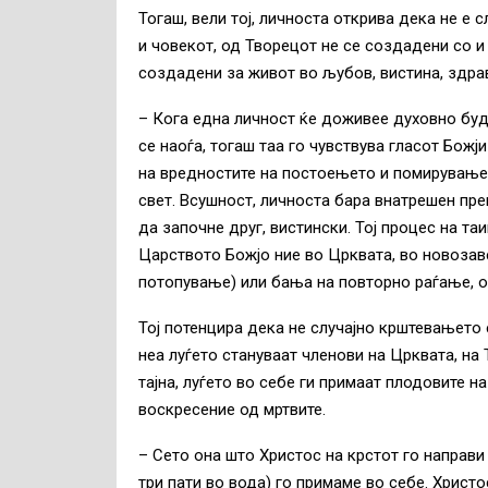
Тогаш, вели тој, личноста открива дека не е 
и човекот, од Творецот не се создадени со и 
создадени за живот во љубов, вистина, здрав
– Кога една личност ќе доживее духовно буде
се наоѓа, тогаш таа го чувствува гласот Бож
на вредностите на постоењето и помирување с
свет. Всушност, личноста бара внатрешен пре
да започне друг, вистински. Тој процес на т
Царството Божјо ние во Црквата, во новозав
потопување) или бања на повторно раѓање, о
Тој потенцира дека не случајно крштевањето 
неа луѓето стануваат членови на Црквата, на
тајна, луѓето во себе ги примаат плодовите н
воскресение од мртвите.
– Сето она што Христос на крстот го направи
три пати во вода) го примаме во себе. Христо