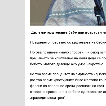
Дилема- крштевање бебе или возрасен ч
Прашањето поврзано со крштевање на бебиња
По ова прашање имало спорови – и секој изле
прашањето за крштевање на мали деца се пов
бебето, малото детенце ако умре некрстено 
Во тоа време процентот на смртноста кај беб
(во тоа време христијаните биле жестоко гоне
фрлени на лавови во арени, распнати на крст 
отворени прашања – кои биле од теолошки ас
„прародителски грев“.