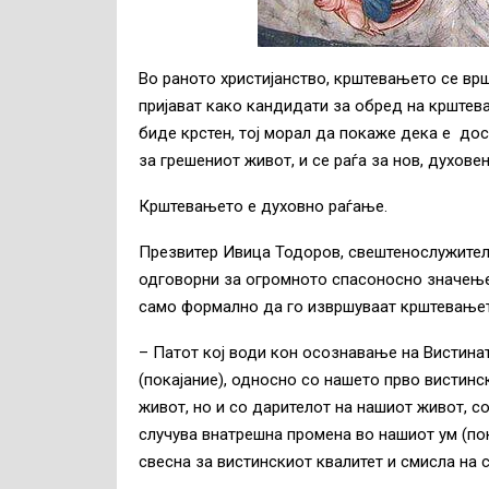
Во раното христијанство, крштевањето се врш
пријават како кандидати за обред на крштева
биде крстен, тој морал да покаже дека е дос
за грешениот живот, и се раѓа за нов, духовен
Крштевањето е духовно раѓање.
Презвитер Ивица Тодоров, свештенослужител 
одговорни за огромното спасоносно значење 
само формално да го извршуваат крштевањето
– Патот кој води кон осознавање на Вистина
(покајание), односно со нашето прво вистин
живот, но и со дарителот на нашиот живот, с
случува внатрешна промена во нашиот ум (по
свесна за вистинскиот квалитет и смисла на 