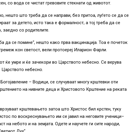
ен, со вода се чистат гревовите стекнати од животот.
, нешто што треба да се направи, без притоа, луѓето се да се
ираат за детето, исто така е формалност, а тој треба да се
, заедно со родителите.
ба да се помине“, нешто како прва вакцинација. Тоа е почеток
тремеж кон светост, вели протоереј Иларион Фарли.
от ќе умре и ќе зачекори во Царството небесно. Се верува
во Царството небесно.
 Богојавление – Водици, се случуваат многу крштевки оти
Крштението на нивните деца и Христовото Крштение на реката
поврзуваат крштевањето затоа што Христос бил крстен, туку
истос по воскреснувањето им се јавил на неговите ученици–
ст на небото и на земјата. Одете и научете ги сите народи,
Светиот Дух“.